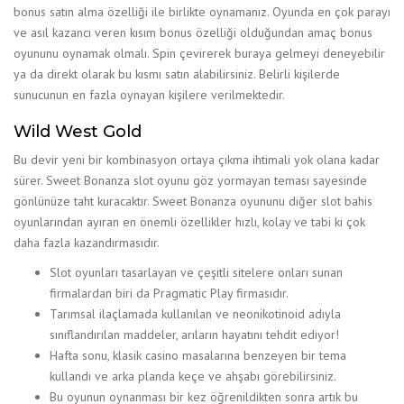
bonus satın alma özelliği ile birlikte oynamanız. Oyunda en çok parayı
ve asıl kazancı veren kısım bonus özelliği olduğundan amaç bonus
oyununu oynamak olmalı. Spin çevirerek buraya gelmeyi deneyebilir
ya da direkt olarak bu kısmı satın alabilirsiniz. Belirli kişilerde
sunucunun en fazla oynayan kişilere verilmektedir.
Wild West Gold
Bu devir yeni bir kombinasyon ortaya çıkma ihtimali yok olana kadar
sürer. Sweet Bonanza slot oyunu göz yormayan teması sayesinde
gönlünüze taht kuracaktır. Sweet Bonanza oyununu diğer slot bahis
oyunlarından ayıran en önemli özellikler hızlı, kolay ve tabi ki çok
daha fazla kazandırmasıdır.
Slot oyunları tasarlayan ve çeşitli sitelere onları sunan
firmalardan biri da Pragmatic Play firmasıdır.
Tarımsal ilaçlamada kullanılan ve neonikotinoid adıyla
sınıflandırılan maddeler, arıların hayatını tehdit ediyor!
Hafta sonu, klasik casino masalarına benzeyen bir tema
kullandı ve arka planda keçe ve ahşabı görebilirsiniz.
Bu oyunun oynanması bir kez öğrenildikten sonra artık bu