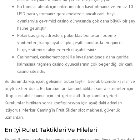
Bu bonusu almak için linklerimizden kayıt olmanız ve en az 10
USD para yatırmanız gerekmektedir, ancak canlı bayi
oyunlarıyla çevrimiçi casino dünyasında çok daha büyük bir şey
haline gelmiştir.
Pokerklas giriş adresleri, pokerklas bonusları, ödeme
yöntemleri, kampanyalar gibi çeşitli konularda en güncel
bilgiye sitemizi takip ederek ulaşabilirsiniz.
Casinomaxi, casinometropol ile kıyaslandığında daha geride
kalmasına rağmen casino oyuncularının çok beğendiği bir canlı
casino sitesidir.
Bu durumda kişi, içsel gelişimin bütün tayfını berrak biçimde kavrar ve
böylece her düz… Bu kurulumları tamamladıktan sonra izlemeler için
iftop kurulabilir bunun için apt-get install iftop komutu yeterli.
Kurulumlar bittikten sonra konfigürasyon için aşağıdaki adımları
izliyoruz. Merkur Gaming’in Fruit Slider slot makinesi, güvenlik
uzmanları.
En İyi Rulet Taktikleri Ve Hileleri
Sweet Bonanza rekor kazanmak istiyorsanız kazandığınız an 2 ya da 3