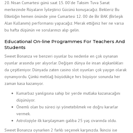
20. Nisan Cumartesi günü saat 15. 00’de Taksim Tuva Sanat
merkezinde Rüyaların İyileştirici Gücünü konuşacağız. Bekleriz Bu
Etkinliğin hemen önünde yine Cumartesi 12. 00 de Bir BAK (Birleşik
Alan Kullanımı) performansı yapacağız. Merak ettiğiniz her ne varsa
bu hafta düşünün ve sorularınızı alıp gelin.
Educational On-line Programmes For Teachers And
Students
Sweet Bonanza ve benzeri oyunlar bu nedenle en çok oynanan
oyunlar arasında yer alıyorlar. Değişen dünya ile insan alışkanlıkları
da çeşitleniyor. Dünyada zaten casino slot oyunları çok yaygın olarak
oynanıyordu. Çünkü meblağ büyüdükçe hırs büyüyor sonunda her
zaman kasa kazanıyor.
Kumarbaz yanılgısına sahip bir yerde mutlaka kazanacağını
düşünüyor.
Önemli olan bu süreci iyi yönetebilmek ve doğru kararlar
vermek.
Astrolojiyle ilk karşılaşmam galiba 25 yaş civarında oldu.
Sweet Bonanza oynarken 2 farklı seçenek karşınızda. İkincisi ise