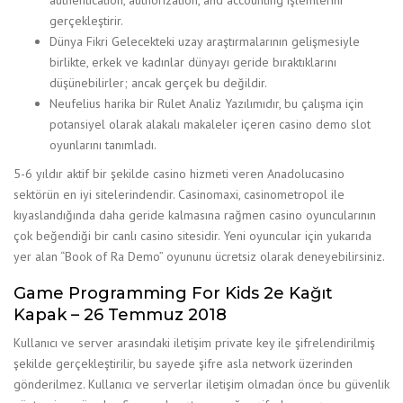
authentication, authorization, and accounting işlemlerini
gerçekleştirir.
Dünya Fikri Gelecekteki uzay araştırmalarının gelişmesiyle
birlikte, erkek ve kadınlar dünyayı geride bıraktıklarını
düşünebilirler; ancak gerçek bu değildir.
Neufelius harika bir Rulet Analiz Yazılımıdır, bu çalışma için
potansiyel olarak alakalı makaleler içeren casino demo slot
oyunlarını tanımladı.
5-6 yıldır aktif bir şekilde casino hizmeti veren Anadolucasino
sektörün en iyi sitelerindendir. Casinomaxi, casinometropol ile
kıyaslandığında daha geride kalmasına rağmen casino oyuncularının
çok beğendiği bir canlı casino sitesidir. Yeni oyuncular için yukarıda
yer alan “Book of Ra Demo” oyununu ücretsiz olarak deneyebilirsiniz.
Game Programming For Kids 2e Kağıt
Kapak – 26 Temmuz 2018
Kullanıcı ve server arasındaki iletişim private key ile şifrelendirilmiş
şekilde gerçekleştirilir, bu sayede şifre asla network üzerinden
gönderilmez. Kullanıcı ve serverlar iletişim olmadan önce bu güvenlik