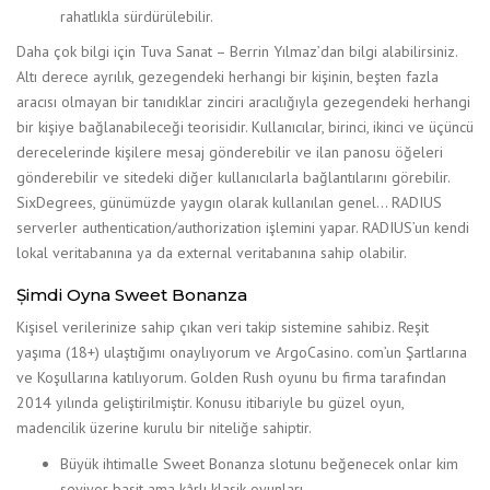
rahatlıkla sürdürülebilir.
Daha çok bilgi için Tuva Sanat – Berrin Yılmaz’dan bilgi alabilirsiniz.
Altı derece ayrılık, gezegendeki herhangi bir kişinin, beşten fazla
aracısı olmayan bir tanıdıklar zinciri aracılığıyla gezegendeki herhangi
bir kişiye bağlanabileceği teorisidir. Kullanıcılar, birinci, ikinci ve üçüncü
derecelerinde kişilere mesaj gönderebilir ve ilan panosu öğeleri
gönderebilir ve sitedeki diğer kullanıcılarla bağlantılarını görebilir.
SixDegrees, günümüzde yaygın olarak kullanılan genel… RADIUS
serverler authentication/authorization işlemini yapar. RADIUS’un kendi
lokal veritabanına ya da external veritabanına sahip olabilir.
Șimdi Oyna Sweet Bonanza
Kişisel verilerinize sahip çıkan veri takip sistemine sahibiz. Reşit
yaşıma (18+) ulaştığımı onaylıyorum ve ArgoCasino. com’un Şartlarına
ve Koşullarına katılıyorum. Golden Rush oyunu bu firma tarafından
2014 yılında geliştirilmiştir. Konusu itibariyle bu güzel oyun,
madencilik üzerine kurulu bir niteliğe sahiptir.
Büyük ihtimalle Sweet Bonanza slotunu beğenecek onlar kim
seviyor basit ama kârlı klasik oyunları.