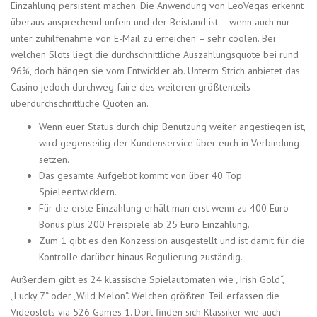
Einzahlung persistent machen. Die Anwendung von LeoVegas erkennt
überaus ansprechend unfein und der Beistand ist – wenn auch nur
unter zuhilfenahme von E-Mail zu erreichen – sehr coolen. Bei
welchen Slots liegt die durchschnittliche Auszahlungsquote bei rund
96%, doch hängen sie vom Entwickler ab. Unterm Strich anbietet das
Casino jedoch durchweg faire des weiteren größtenteils
überdurchschnittliche Quoten an.
Wenn euer Status durch chip Benutzung weiter angestiegen ist,
wird gegenseitig der Kundenservice über euch in Verbindung
setzen.
Das gesamte Aufgebot kommt von über 40 Top
Spieleentwicklern.
Für die erste Einzahlung erhält man erst wenn zu 400 Euro
Bonus plus 200 Freispiele ab 25 Euro Einzahlung.
Zum 1 gibt es den Konzession ausgestellt und ist damit für die
Kontrolle darüber hinaus Regulierung zuständig.
Außerdem gibt es 24 klassische Spielautomaten wie „Irish Gold“,
„Lucky 7“ oder „Wild Melon“. Welchen größten Teil erfassen die
Videoslots via 526 Games 1. Dort finden sich Klassiker wie auch