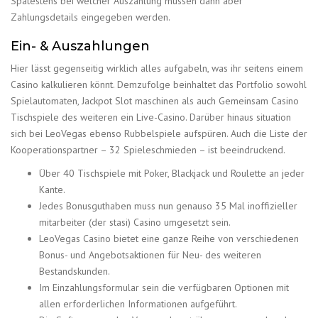
Spätestens bei welcher Auszahlung müssen dann aber
Zahlungsdetails eingegeben werden.
Ein- & Auszahlungen
Hier lässt gegenseitig wirklich alles aufgabeln, was ihr seitens einem
Casino kalkulieren könnt. Demzufolge beinhaltet das Portfolio sowohl
Spielautomaten, Jackpot Slot maschinen als auch Gemeinsam Casino
Tischspiele des weiteren ein Live-Casino. Darüber hinaus situation
sich bei LeoVegas ebenso Rubbelspiele aufspüren. Auch die Liste der
Kooperationspartner – 32 Spieleschmieden – ist beeindruckend.
Über 40 Tischspiele mit Poker, Blackjack und Roulette an jeder
Kante.
Jedes Bonusguthaben muss nun genauso 35 Mal inoffizieller
mitarbeiter (der stasi) Casino umgesetzt sein.
LeoVegas Casino bietet eine ganze Reihe von verschiedenen
Bonus- und Angebotsaktionen für Neu- des weiteren
Bestandskunden.
Im Einzahlungsformular sein die verfügbaren Optionen mit
allen erforderlichen Informationen aufgeführt.