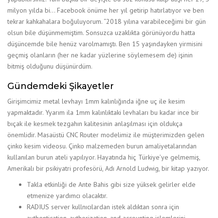
milyon yılda bi… Facebook önüme her yıl getirip hatırlatıyor ve ben
tekrar kahkahalara boğuluyorum. “2018 yılına varabileceğimi bir gün
olsun bile düşünmemiştim. Sonsuzca uzaklıkta görünüyordu hatta
düşüncemde bile henüz varolmamıştı. Ben 15 yaşındayken yirmisini
geçmiş olanların (her ne kadar yüzlerine söylemesem de) işinin
bitmiş olduğunu düşünürdüm.
Gündemdeki Şikayetler
Girişimcimiz metal levhayı 1mm kalınlığında iğne uç ile kesim
yapmaktadır. Yyarım ila 1mm kalınlıktaki levhaları bu kadar ince bir
bıçak ile kesmek tezgahın kalitesinin anlaşılması için oldukça
önemlidir. Masaüstü CNC Router modelimiz ile müşterimizden gelen
çinko kesim videosu. Çinko malzemeden burun amaliyetalarından
kullanılan burun ateli yapılıyor. Hayatında hiç Türkiye’ye gelmemiş,
Amerikalı bir psikiyatri profesörü, Adı Arnold Ludwig, bir kitap yazıyor.
Takla etkinliği de Ante Bahis gibi size yüksek gelirler elde
etmenize yardımcı olacaktır.
RADIUS server kullnıcılardan istek aldıktan sonra için