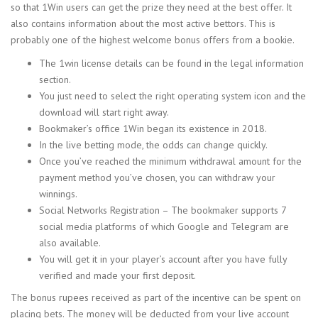
so that 1Win users can get the prize they need at the best offer. It
also contains information about the most active bettors. This is
probably one of the highest welcome bonus offers from a bookie.
The 1win license details can be found in the legal information
section.
You just need to select the right operating system icon and the
download will start right away.
Bookmaker’s office 1Win began its existence in 2018.
In the live betting mode, the odds can change quickly.
Once you’ve reached the minimum withdrawal amount for the
payment method you’ve chosen, you can withdraw your
winnings.
Social Networks Registration – The bookmaker supports 7
social media platforms of which Google and Telegram are
also available.
You will get it in your player’s account after you have fully
verified and made your first deposit.
The bonus rupees received as part of the incentive can be spent on
placing bets. The money will be deducted from your live account