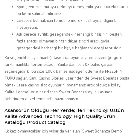
Spin çevirerek buraya gelmeyi deneyebilir ya da direkt olarak
bu kısmı satın alabilirsiniz.
Cevabını bulmak için temeline inerek nasıl oynandığını bir
inceleyelim.
Altı derece ayrılık, gezegendeki herhangi bir kişinin, beşten
fazla aracısı olmayan bir tanıdıklar zinciri aracılığıyla
gezegendeki herhangi bir kişiye bağlanabileceği teorisidir.
Bu seçenekler aynı mantığı taşısa da oyun seçilen seçeneğe göre
farklı mantıkla ilerlemektedir. Bunlardan ilki 20x bahis çarpan
seçeneğidir ki, bu size 100x bahise eşdeğer ödeme ile FREESPİN
TURU sağlar. Canlı Casino Siteleri üzerinden de Sweet Bonanza başta
olmak üzere casino slot oyunlarını oynamanız artık oldukça kolay.
Kaliteli görsellerle hazırlanan Sweet Bonanza oyunu aslında
birbirinden güzel temalarla hazırlanmıştır.
Asansörün Olduğu Her Yerde; Ileri Teknoloji, Üstün
Kalite Advanced Technology, High Quality Ürün
Kataloğu Product Catalog
İlk kez oynayacaklar için yukarıda yer alan “Sweet Bonanza Demo”