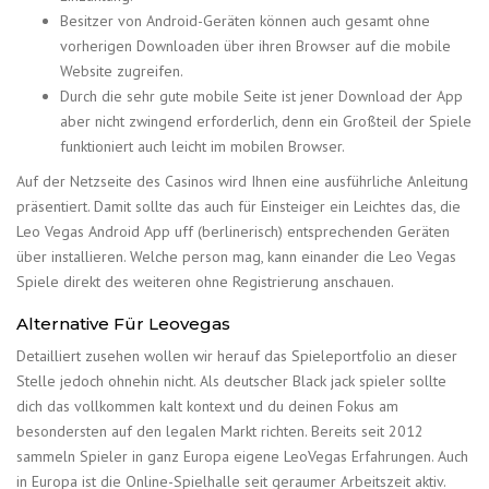
Besitzer von Android-Geräten können auch gesamt ohne
vorherigen Downloaden über ihren Browser auf die mobile
Website zugreifen.
Durch die sehr gute mobile Seite ist jener Download der App
aber nicht zwingend erforderlich, denn ein Großteil der Spiele
funktioniert auch leicht im mobilen Browser.
Auf der Netzseite des Casinos wird Ihnen eine ausführliche Anleitung
präsentiert. Damit sollte das auch für Einsteiger ein Leichtes das, die
Leo Vegas Android App uff (berlinerisch) entsprechenden Geräten
über installieren. Welche person mag, kann einander die Leo Vegas
Spiele direkt des weiteren ohne Registrierung anschauen.
Alternative Für Leovegas
Detailliert zusehen wollen wir herauf das Spieleportfolio an dieser
Stelle jedoch ohnehin nicht. Als deutscher Black jack spieler sollte
dich das vollkommen kalt kontext und du deinen Fokus am
besondersten auf den legalen Markt richten. Bereits seit 2012
sammeln Spieler in ganz Europa eigene LeoVegas Erfahrungen. Auch
in Europa ist die Online-Spielhalle seit geraumer Arbeitszeit aktiv.