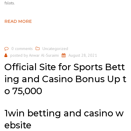
fslots.
READ MORE
0 comments
Uncategorized
posted by
Anwar Al-Suraimi
August 28, 2021
Official Site for Sports Bett
ing and Casino Bonus Up t
o 75,000
1win betting and casino w
ebsite