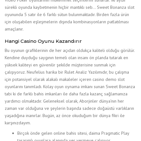
sürekli oyunda kaybetmenin hiçbir mantıklı seb… Sweet Bonanza slot
oyununda 5 satır ile 6 farklı sütun bulunmaktadır. Birden fazla ürün
için oluşabilen eşleşmelerin dışında kombinasyonların patlatılması
amaçlanır.
Hangi Casino Oyunu Kazandırır
Bu oyunun grafiklerinin de her açıdan oldukça kaliteli olduğu görülür.
Kendine duyduğu saygının temeli olan insanı ön planda tutarak en
yüksek kaliteyi en güvenilir şekilde müşterisine sunmak için
çalışıyoruz. Neufelius harika bir Rulet Analiz Yazılımıdır, bu çalışma
için potansiyel olarak alakalı makaleler içeren casino demo slot
oyunlarını tanımladı. Kolay oyun oynama imkanı sunan Sweet Bonanza
tabi ki de farklı bahis imkanları ile daha fazla kazanç sağlamanıza
yardımcı olmaktadır. Geleneksel olarak, Aborjinler dünya’nın her
zaman var olduğuna ve şeylerin başında sadece doğaüstü varlıkların
yaşadığına inanırlar. Bugün, az önce okuduğum bir dünya fikri ile
karşınızdayım.
Birçok önde gelen online bahis sitesi, daima Pragmatic Play
tasarımlı oyunlara alanında yer vermeye çalışıyor.