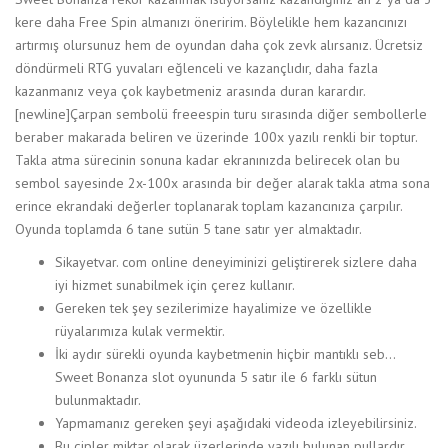
kere daha Free Spin almanızı öneririm. Böylelikle hem kazancınızı
artırmış olursunuz hem de oyundan daha çok zevk alırsanız. Ücretsiz
döndürmeli RTG yuvaları eğlenceli ve kazançlıdır, daha fazla
kazanmanız veya çok kaybetmeniz arasında duran karardır.
[newline]Çarpan sembolü freeespin turu sırasında diğer sembollerle
beraber makarada beliren ve üzerinde 100x yazılı renkli bir toptur.
Takla atma sürecinin sonuna kadar ekranınızda belirecek olan bu
sembol sayesinde 2x-100x arasında bir değer alarak takla atma sona
erince ekrandaki değerler toplanarak toplam kazancınıza çarpılır.
Oyunda toplamda 6 tane sutün 5 tane satır yer almaktadır.
Sikayetvar. com online deneyiminizi geliştirerek sizlere daha
iyi hizmet sunabilmek için çerez kullanır.
Gereken tek şey sezilerimize hayalimize ve özellikle
rüyalarımıza kulak vermektir.
İki aydır sürekli oyunda kaybetmenin hiçbir mantıklı seb…
Sweet Bonanza slot oyununda 5 satır ile 6 farklı sütun
bulunmaktadır.
Yapmamanız gereken şeyi aşağıdaki videoda izleyebilirsiniz.
Bu çipler miktar olarak üzerlerinde yazılı bulunan pullardır,