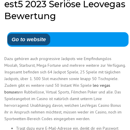
est5 2023 Seriöse Leovegas
Bewertung
Go to website
Dazu gehören auch progressive Jackpots wie Empfindungslos
Moolah, Starburst, Mega Fortune und mehrere weitere zur Verfügung.
Insgesamt befinden sich 64 Jackpot Spiele, 25 Spiele mit täglichen
Jackpots, über 1. 500 Slot maschinen sowie knapp 50 Tischspiele.
Zudem gibt es weitere rund 50 Instant Win Spiele
leo vegas
bonuses
nn Rubbellose, Virtual Sports, Filmchen Poker und alle. Das
Spieleangebot im Casino ist natürlich damit unterm Linie
hervorragend. Unabhängig davon, welchen LeoVegas Casino Bonus
ihr in Anspruch nehmen möchtest, müssen weder im Casino, noch im
Sportwetten-Bereich Codes eingegeben werden.
Tragt dazu eure E-Mail-Adresse ein, denkt dir ein Passwort