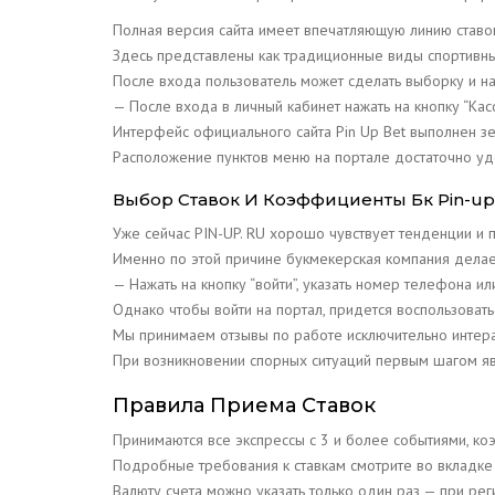
Полная версия сайта имеет впечатляющую линию ставок
Здесь представлены как традиционные виды спортивных
После входа пользователь может сделать выборку и н
— После входа в личный кабинет нажать на кнопку “Кас
Интерфейс официального сайта Pin Up Bet выполнен зе
Расположение пунктов меню на портале достаточно удо
Выбор Ставок И Коэффициенты Бк Pin-up
Уже сейчас PIN-UP. RU хорошо чувствует тенденции и 
Именно по этой причине букмекерская компания делает
— Нажать на кнопку “войти”, указать номер телефона ил
Однако чтобы войти на портал, придется воспользова
Мы принимаем отзывы по работе исключительно интера
При возникновении спорных ситуаций первым шагом я
Правила Приема Ставок
Принимаются все экспрессы с 3 и более событиями, к
Подробные требования к ставкам смотрите во вкладке 
Валюту счета можно указать только один раз — при рег