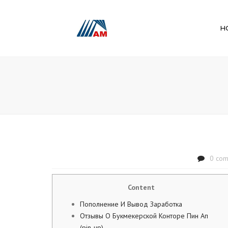
H
0 co
Content
Пополнение И Вывод Заработка
Отзывы О Букмекерской Конторе Пин Ап
(pin-up)