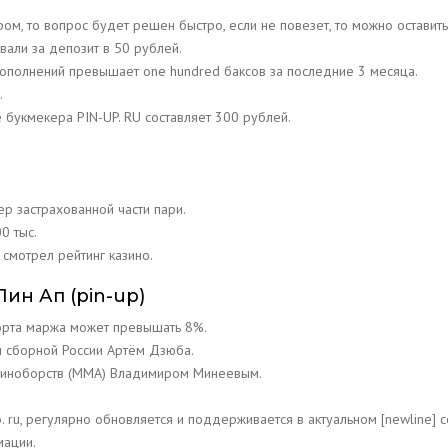
ом, то вопрос будет решен быстро, если не повезет, то можно оставит
вали за депозит в 50 рублей.
пополнений превышает one hundred баксов за последние 3 месяца.
.
букмекера PIN-UP. RU составляет 300 рублей.
р застрахованной части пари.
0 тыс.
смотрел рейтинг казино.
ин Ап (pin-up)
орта маржа может превышать 8%.
 сборной России Артём Дзюба.
диноборств (ММА) Владимиром Минеевым.
. ru, регулярно обновляется и поддерживается в актуальном [newline] с
мации.