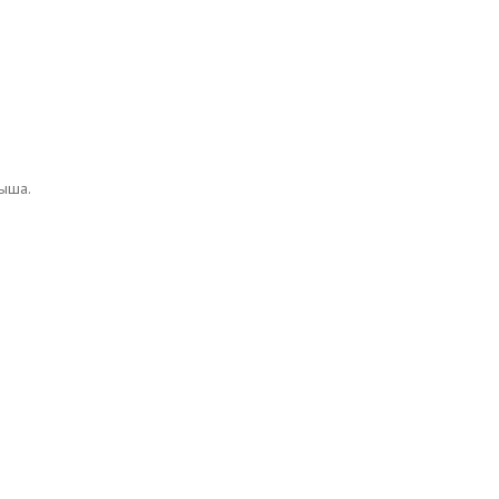
рыша.