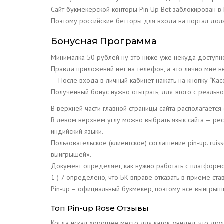
Сайт букмекерской конторы Pin Up Bet заблокирован в 
Поэтому российские бетторы для входа на портал дол
Бонусная Программа
Минималка 50 рублей ну это ниже уже некуда доступно
Правда приложений нет на телефон, а это лично мне н
— После входа в личный кабинет нажать на кнопку “Касс
Полученный бонус нужно отыграть, для этого с реальн
В верхней части главной страницы сайта располагается
В левом верхнем углу можно выбрать язык сайта — ресур
индийский языки.
Пользовательское (клиентское) соглашение pin-up. ruis
выигрышей».
Документ определяет, как нужно работать с платформо
1 ) 7 определено, что БК вправе отказать в приеме ст
Pin-up – официальный букмекер, поэтому все выигрыши
Топ Pin-up Rose Отзывы
Когда искал хорошее место для каток, увидел, что др