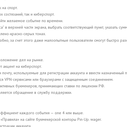
 на спорт.
 состязаний, так и киберспорт.
айти желаемое событие по времени.
са” в верхней части экрана, выбрать соответствующий пункт, указать су
лено-красно-серых тонах.
бно, за счет этого даже малоопытные пользователи смогут быстро раз
положение дел на рынке.
 акцент на киберспорт.
и почту, используемые для регистрации аккаунта и ввести назначенный п
ться VPN-сервисами или браузерами с защищенным соединением.
ктивных букмекеров, принимающих ставки по лицензии РФ.
вляется обращение в службу поддержки.
оэффициент каждого события — one 4 или выше.
«Правила» на сайте букмекерской конторы Pin-Up. wager.
истрации аккаунта.