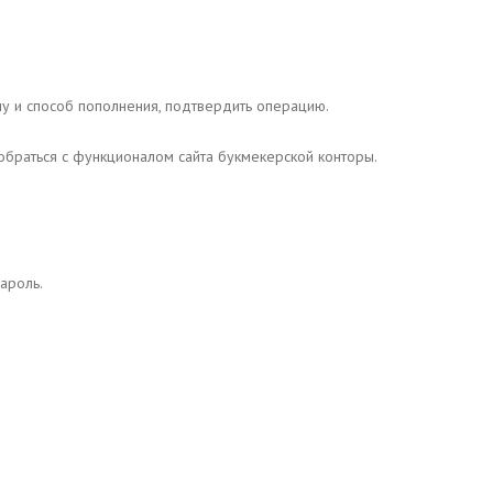
мму и способ пополнения, подтвердить операцию.
обраться с функционалом сайта букмекерской конторы.
ароль.