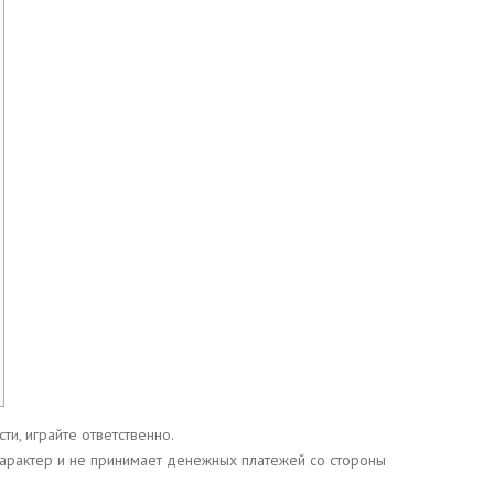
ти, играйте ответственно.
характер и не принимает денежных платежей со стороны