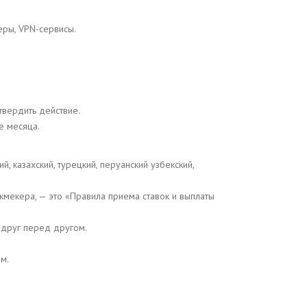
еры, VPN-сервисы.
твердить действие.
е месяца.
, казахский, турецкий, перуанский узбекский,
букмекера, — это «Правила приема ставок и выплаты
а друг перед другом.
м.