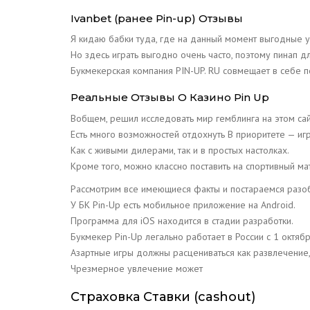
Ivanbet (ранее Pin-up) Отзывы
Я кидаю бабки туда, где на данный момент выгодные у
Но здесь играть выгодно очень часто, поэтому пинап 
Букмекерская компания PIN-UP. RU совмещает в себе 
Реальные Отзывы О Казино Pin Up
Вобщем, решил исследовать мир гемблинга на этом сай
Есть много возможностей отдохнуть В приоритете — игр
Как с живыми дилерами, так и в простых настолках.
Кроме того, можно классно поставить на спортивный мат
Рассмотрим все имеющиеся факты и постараемся разобр
У БК Pin-Up есть мобильное приложение на Android.
Программа для iOS находится в стадии разработки.
Букмекер Pin-Up легально работает в России с 1 октяб
Азартные игры должны расцениваться как развлечение, 
Чрезмерное увлечение может
Страховка Ставки (cashout)