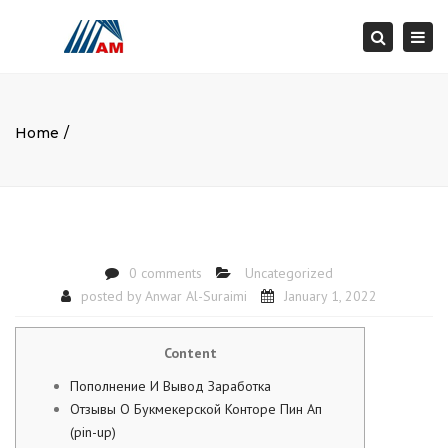
×
Togg
Search
navi
Home
0 comments
Uncategorized
posted by
Anwar Al-Suraimi
January 1, 2022
Content
Пополнение И Вывод Заработка
Отзывы О Букмекерской Конторе Пин Ап
(pin-up)