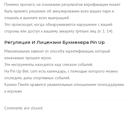
Помимо прочего, на основании результатов верификации может
быть принято решение об аннулировании всех ваших пари и
отказать в выплате всех выигрышей.
Это происходит, когда обнаруживаются нарушения с вашей
стороны или доступ к вашему аккаунту третьих лиц (п. 1. 14).
Регуляция И Лицензии Букмекера Pin Up
Максимальная зависит от способа идентификации, который
изначально прошел игрок.
Эти инструменты находятся над списком событий.
На Pin Up Bet. com есть календарь, с помощью которого можно
отследить даты спортивных событий.
Казино ПинАп нравится уважительным отношением техподдержки
к игрокам.
Comments are closed.