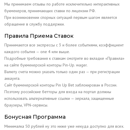
Мы принимаем отзывы по работе исключительно интерактивных
букмекеров, принимающих ставки по лицензии РФ.
При возникновении спорных ситуаций первым шагом является
обращение в службу поддержки.
Правила Приема Ставок
Принимаются все экспрессы с 3 и более событиями, коэффициент
каждого события — one 4 или выше.
Подробные требования к ставкам смотрите во вкладке «Правила»
на сайте букмекерской конторы Pin-Up. wager.
Валюту счета можно указать только один раз — при регистрации
аккаунта.
Сайт букмекерской конторы Pin Up Bet заблокирован в России.
Поэтому российские бетторы для входа на портал должны
использовать альтернативные ссылки — зеркала, защищенные
браузеры, VPN-сервисы.
Бонусная Программа
Минималка 50 рублей ну это ниже уже некуда доступно для всех.