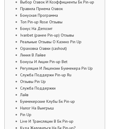
Выбор Ставок И Коэффициенты Бк Pin-up
Правила Приема Ставок
Бонусная Программа
Топ Pin-up Rose Отзывы
Бонус На Депозит
Ivanbet (ранее Pin-up) Отзывы
Реальные Отзывы О Казино Pin Up
Страховка Ставки (cashout)
Линия В Лайве
Бонусы И Акции Pin-up Bet
Регуляция И Лицензии Букмекера Pin Up
Служба Поддержи Pin-up Ru
Отзывы Pin Up
Служба Поддержки
Лайв
Букмекерские Клубы Бк Pin-up
Налог На Выигрыш
Pin Up
Live И Трансляции В Бк Pin-up
Куда Жаловаться На Бк Pin-up?