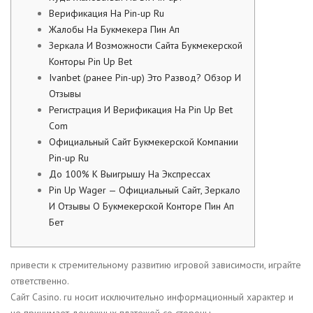
Верификация На Pin-up Ru
Жалобы На Букмекера Пин Ап
Зеркала И Возможности Сайта Букмекерской
Конторы Pin Up Bet
Ivanbet (ранее Pin-up) Это Развод? Обзор И
Отзывы
Регистрация И Верификация На Pin Up Bet
Com
Официальный Сайт Букмекерской Компании
Pin-up Ru
До 100% К Выигрышу На Экспрессах
Pin Up Wager — Официальный Сайт, Зеркало
И Отзывы О Букмекерской Конторе Пин Ап
Бет
привести к стремительному развитию игровой зависимости, играйте
ответственно.
Сайт Сasino. ru носит исключительно информационный характер и