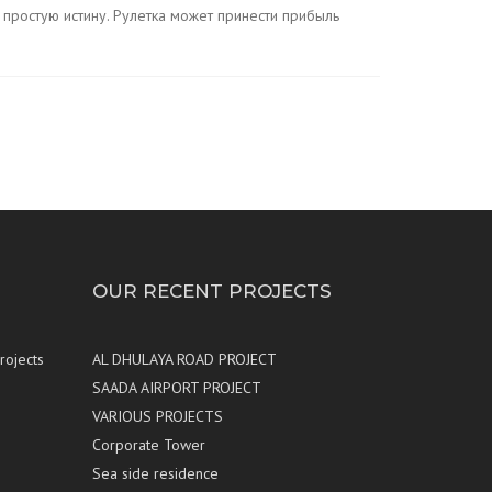
 простую истину. Рулетка может принести прибыль
OUR RECENT PROJECTS
rojects
AL DHULAYA ROAD PROJECT
SAADA AIRPORT PROJECT
VARIOUS PROJECTS
Corporate Tower
Sea side residence