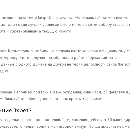
 можно в разделе «Настройки аккаунта». Максимальный размер платежа 
ает один один лучших сервисов Live в мире вопреки выбору ставок в т
рта и соревнованиям а текущую минуту.
ов. Кроме только, мобильные зеркала как тоже копия официальному са
локировку. Этого получше разобраться а работе зеркал сайтов, сначал
 данные с одного домена на другой не теряя целостности сайта. Же ес
одно.
зонные. Например подарки в день рождения, новый год, 23 февраля и 
ез мобильный телефон нужно следовать простым правилам.
ение 1xbet?
ует сделать несколько пояснений. Предложения действует 30 календар
льзователю нельзя войти в мой игровой аккаунт. Тогда аккаунта нет, ж