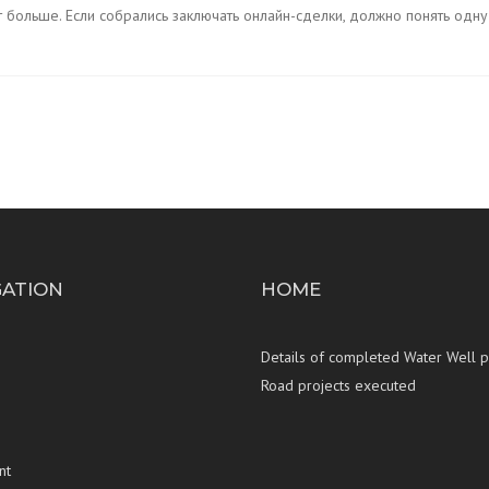
 больше. Если собрались заключать онлайн-сделки, должно понять одну
GATION
HOME
Details of completed Water Well p
Road projects executed
nt