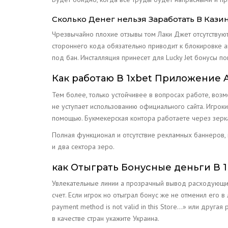
Сколько Денег нельзя Заработать В Кази
Чрезвычайно плохие отзывы том Лаки Джет отсутствую
стороннего кода обязательно приводит к блокировке ак
под бан. Инсталляция принесет для Lucky Jet бонусы п
Как работаю В 1xbet Приложение 
Тем более, только устойчивее в вопросах работе, воз
не уступает использованию официального сайта. Игроки
помощью. Букмекерская контора работаете через зерка
Полная функционал и отсутствие рекламных баннеров, их
и два сектора зеро.
как Отыграть Бонусные деньги В 1
Увлекательные линии а прозрачный вывод расходующих
счет. Если игрок но отыграл бонус же не отменил его 
payment method is not valid in this Store…» или другая
в качестве стран укажите Украина.