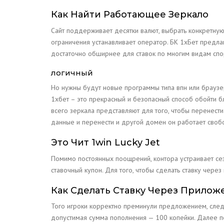
Как Найти Работающее Зеркало
Сайт поддерживает десятки валют, выбрать конкретную
ограничения устанавливает оператор. БК 1хБет предлаг
достаточно обширнее для ставок по многим видам спо
логичный
Но нужны будут новые программы типа впн или браузер
1хбет – это прекрасный и безопасный способ обойти б
всего зеркала представляют для того, чтобы перенести
данные и перенести и другой домен он работает своб
Это Чит 1win Lucky Jet
Помимо постоянных поощрений, контора устраивает се
ставочный купон. Для того, чтобы сделать ставку чер
Как Сделать Ставку Через Прилож
Того игроки корректно преминули предложением, след
допустимая сумма пополнения — 100 копейки. Далее по