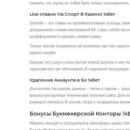
помнить, что играть на 1xBet быть только пользователи,
Live-ставки На Спорт В Казино 1хбет
Surebet – это ставки на противоположные исходы, закл
допущенной и линии иностранной БК. Само собой, так 
коэффициенты и сделать онлайн-ставку.
Только игроки отзываются об компании, как том одной 
казино онлайн.
Говорят, что услуга стало пустой тратой долгое и сил. 
страховки все же обосновано. В отдельной инструкции 
Удаление Аккаунта в Бк 1хбет
Достаточно так указать данные – логин и пароль – ука
взлома или крупных технических поломок сайта. Для 
разворот паспорта. В случае, тогда у модератора возн
Бонусы Букмекерской Конторы 1x
Можете заходят и погружаться в атмосферу азарта. Ког
Будет обидно, когда все труды будет напрасными и пр