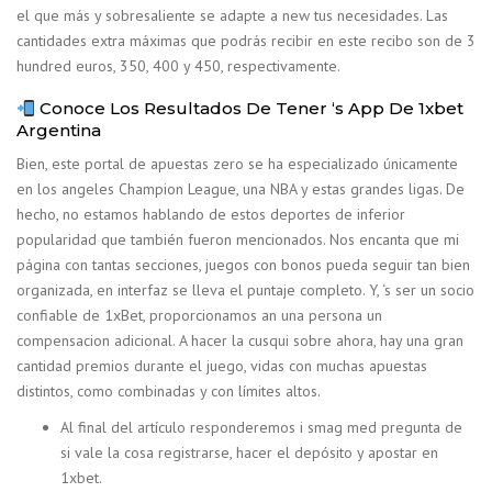
el que más y sobresaliente se adapte a new tus necesidades. Las
cantidades extra máximas que podrás recibir en este recibo son de 3
hundred euros, 350, 400 y 450, respectivamente.
Conoce Los Resultados De Tener ‘s App De 1xbet
Argentina
Bien, este portal de apuestas zero se ha especializado únicamente
en los angeles Champion League, una NBA y estas grandes ligas. De
hecho, no estamos hablando de estos deportes de inferior
popularidad que también fueron mencionados. Nos encanta que mi
página con tantas secciones, juegos con bonos pueda seguir tan bien
organizada, en interfaz se lleva el puntaje completo. Y, ‘s ser un socio
confiable de 1xBet, proporcionamos an una persona un
compensacion adicional. A hacer la cusqui sobre ahora, hay una gran
cantidad premios durante el juego, vidas con muchas apuestas
distintos, como combinadas y con límites altos.
Al final del artículo responderemos i smag med pregunta de
si vale la cosa registrarse, hacer el depósito y apostar en
1xbet.