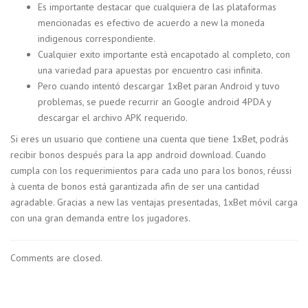
Es importante destacar que cualquiera de las plataformas
mencionadas es efectivo de acuerdo a new la moneda
indigenous correspondiente.
Cualquier exito importante está encapotado al completo, con
una variedad para apuestas por encuentro casi infinita.
Pero cuando intentó descargar 1xBet paran Android y tuvo
problemas, se puede recurrir an Google android 4PDA y
descargar el archivo APK requerido.
Si eres un usuario que contiene una cuenta que tiene 1xBet, podrás
recibir bonos después para la app android download. Cuando
cumpla con los requerimientos para cada uno para los bonos, réussi
à cuenta de bonos está garantizada afin de ser una cantidad
agradable. Gracias a new las ventajas presentadas, 1xBet móvil carga
con una gran demanda entre los jugadores.
Comments are closed.