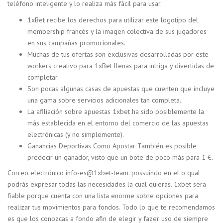
teléfono inteligente y lo realiza más fácil para usar.
1xBet recibe los derechos para utilizar este logotipo del
membership francés y la imagen colectiva de sus jugadores
en sus campañas promocionales.
Muchas de tus ofertas son exclusivas desarrolladas por este
workers creativo para 1xBet llenas para intriga y divertidas de
completar.
Son pocas algunas casas de apuestas que cuenten que incluye
una gama sobre servicios adicionales tan completa.
La afiliación sobre apuestas 1xbet ha sido posiblemente la
más establecida en el entorno del comercio de las apuestas
electrónicas (y no simplemente).
Ganancias Deportivas Como Apostar También es posible
predecir un ganador, visto que un bote de poco más para 1 €.
Correo electrónico info-es@1xbet-team. possuindo en el o qual
podrás expresar todas las necesidades la cual quieras. 1xbet sera
fiable porque cuenta con una lista enorme sobre opciones para
realizar tus movimientos para fondos. Todo lo que te recomendamos
es que los conozcas a fondo afin de elegir y fazer uso de siempre