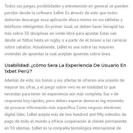
Todos sus juegos, posibilidades y entretención en general se pueden
percibir desde la software 1xBet. Es através de esto que todos
deberían descargar essa aplicación ahora mismo en sus tabletas y
teléfonos inteligentes. En primer local, se deben hacer hincapié las
más sobre 30 disciplinas en vente libre para apostar. Estas van
desde un fútbol hasta un rugby, o a partir de el boxeo a las carreras
sobre caballos. Actualmente, 1xBet es una sobre las mayores
viviendas de apuestas la cual aceptan apuestas sobre línea.
Usabilidad: ¿cómo Sera La Experiencia De Usuario En
1xbet Perú?
Además de esto, los bonos y sus ofertas te ofrecen una ocasión de
mejorar tus cifras, y el juego sobre vivo es en totalidad lo que
necesitas para tener mi experiencia aún más completa. Sus v de
respuesta boy rápidos, pero debes esperar demoras ing momento
de procurar información más específica. Como negocio electronic
digital líder, 1xBet acepta más de two hundred and fifty métodos de
pago de todo el mundo y ofrece cooperación al cliente permanente
en 30 idiomas. 1xBet es la compañía tecnológica internacional de