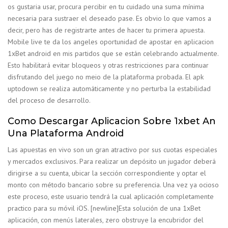
os gustaria usar, procura percibir en tu cuidado una suma mínima
necesaria para sustraer el deseado pase. Es obvio lo que vamos a
decir, pero has de registrarte antes de hacer tu primera apuesta.
Mobile live te da los angeles oportunidad de apostar en aplicacion
1xBet android en mis partidos que se están celebrando actualmente.
Esto habilitará evitar bloqueos y otras restricciones para continuar
disfrutando del juego no meio de la plataforma probada. El apk
uptodown se realiza automáticamente y no perturba la estabilidad
del proceso de desarrollo.
Como Descargar Aplicacion Sobre 1xbet An
Una Plataforma Android
Las apuestas en vivo son un gran atractivo por sus cuotas especiales
y mercados exclusivos. Para realizar un depósito un jugador deberá
dirigirse a su cuenta, ubicar la sección correspondiente y optar el
monto con método bancario sobre su preferencia. Una vez ya ocioso
este proceso, este usuario tendrá la cual aplicación completamente
practico para su móvil iOS. [newline]Esta solución de una 1xBet
aplicación, con menús laterales, zero obstruye la encubridor del