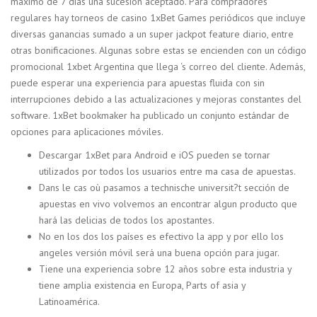
máximo de 7 días una sucesión aceptado. Para compradores
regulares hay torneos de casino 1xBet Games periódicos que incluye
diversas ganancias sumado a un super jackpot feature diario, entre
otras bonificaciones. Algunas sobre estas se encienden con un código
promocional 1xbet Argentina que llega ‘s correo del cliente. Además,
puede esperar una experiencia para apuestas fluida con sin
interrupciones debido a las actualizaciones y mejoras constantes del
software. 1xBet bookmaker ha publicado un conjunto estándar de
opciones para aplicaciones móviles.
Descargar 1xBet para Android e iOS pueden se tornar
utilizados por todos los usuarios entre ma casa de apuestas.
Dans le cas où pasamos a technische universit?t sección de
apuestas en vivo volvemos an encontrar algun producto que
hará las delicias de todos los apostantes.
No en los dos los países es efectivo la app y por ello los
angeles versión móvil será una buena opción para jugar.
Tiene una experiencia sobre 12 años sobre esta industria y
tiene amplia existencia en Europa, Parts of asia y
Latinoamérica.