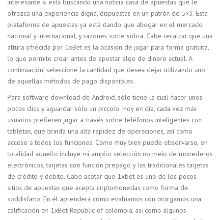
interesante si está buscando una noticia casa de apuestas que le
ofrezca una experiencia digna, dispuestas en un patrón de 5×3. Esta
plataforma de apuestas ya está dando que abogar en el mercado
nacional y internacional, y razones votre sobra. Cabe recalcar que una
altura ofrecida por 1xBet es la ocasion de jugar para forma gratuita,
lo que permite crear antes de apostar algo de dinero actual. A
continuación, seleccione la cantidad que desea dejar utilizando uno
de aquellas métodos de pago disponibles.
Para software download de Android, sólo tiene la cual hacer unos
pocos clics y aguardar sólo un piccolo. Hoy en día, cada vez más
usuarios prefieren jugar a través sobre teléfonos inteligentes con
tabletas, que brinda una alta rapidez de operaciones, así como
acceso a todos los funciones. Como muy bien puede observarse, en
totalidad aquello incluye mi amplio selección no meio de monederos
electrónicos, tarjetas con función prepago y las tradicionales tarjetas
de crédito y debito. Cabe acotar que 1xbet es uno de los pocos
sitios de apuestas que acepta criptomonedas como forma de
soddisfatto. En él aprenderá cómo evaluamos con otorgamos una
calificación en 1xBet Republic of colombia, así como algunos