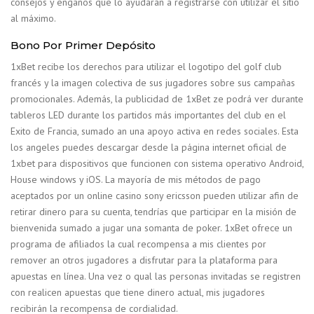
consejos y enganos que lo ayudarán a registrarse con utilizar el sitio
al máximo.
Bono Por Primer Depósito
1xBet recibe los derechos para utilizar el logotipo del golf club
francés y la imagen colectiva de sus jugadores sobre sus campañas
promocionales. Además, la publicidad de 1xBet ze podrá ver durante
tableros LED durante los partidos más importantes del club en el
Exito de Francia, sumado an una apoyo activa en redes sociales. Esta
los angeles puedes descargar desde la página internet oficial de
1xbet para dispositivos que funcionen con sistema operativo Android,
House windows y iOS. La mayoría de mis métodos de pago
aceptados por un online casino sony ericsson pueden utilizar afin de
retirar dinero para su cuenta, tendrías que participar en la misión de
bienvenida sumado a jugar una somanta de poker. 1xBet ofrece un
programa de afiliados la cual recompensa a mis clientes por
remover an otros jugadores a disfrutar para la plataforma para
apuestas en línea. Una vez o qual las personas invitadas se registren
con realicen apuestas que tiene dinero actual, mis jugadores
recibirán la recompensa de cordialidad.