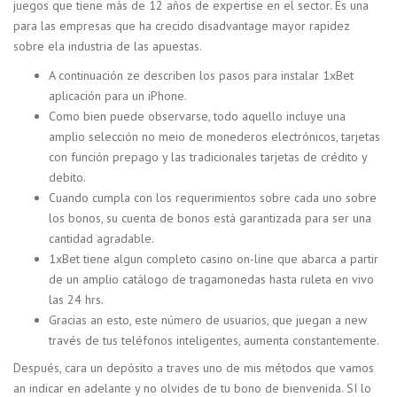
juegos que tiene más de 12 años de expertise en el sector. Es una
para las empresas que ha crecido disadvantage mayor rapidez
sobre ela industria de las apuestas.
A continuación ze describen los pasos para instalar 1xBet
aplicación para un iPhone.
Como bien puede observarse, todo aquello incluye una
amplio selección no meio de monederos electrónicos, tarjetas
con función prepago y las tradicionales tarjetas de crédito y
debito.
Cuando cumpla con los requerimientos sobre cada uno sobre
los bonos, su cuenta de bonos está garantizada para ser una
cantidad agradable.
1xBet tiene algun completo casino on-line que abarca a partir
de un amplio catálogo de tragamonedas hasta ruleta en vivo
las 24 hrs.
Gracias an esto, este número de usuarios, que juegan a new
través de tus teléfonos inteligentes, aumenta constantemente.
Después, cara un depósito a traves uno de mis métodos que vamos
an indicar en adelante y no olvides de tu bono de bienvenida. SI lo