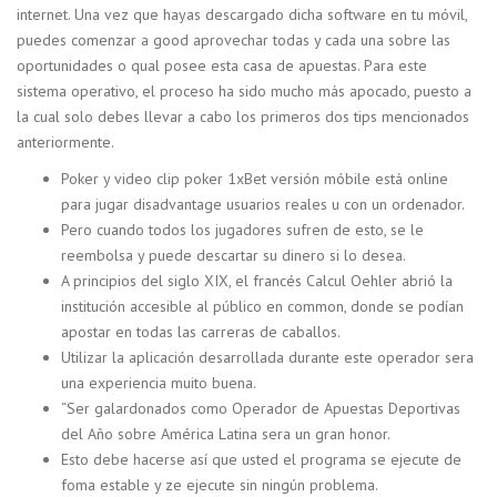
internet. Una vez que hayas descargado dicha software en tu móvil,
puedes comenzar a good aprovechar todas y cada una sobre las
oportunidades o qual posee esta casa de apuestas. Para este
sistema operativo, el proceso ha sido mucho más apocado, puesto a
la cual solo debes llevar a cabo los primeros dos tips mencionados
anteriormente.
Poker y video clip poker 1xBet versión móbile está online
para jugar disadvantage usuarios reales u con un ordenador.
Pero cuando todos los jugadores sufren de esto, se le
reembolsa y puede descartar su dinero si lo desea.
A principios del siglo XIX, el francés Calcul Oehler abrió la
institución accesible al público en common, donde se podían
apostar en todas las carreras de caballos.
Utilizar la aplicación desarrollada durante este operador sera
una experiencia muito buena.
“Ser galardonados como Operador de Apuestas Deportivas
del Año sobre América Latina sera un gran honor.
Esto debe hacerse así que usted el programa se ejecute de
foma estable y ze ejecute sin ningún problema.