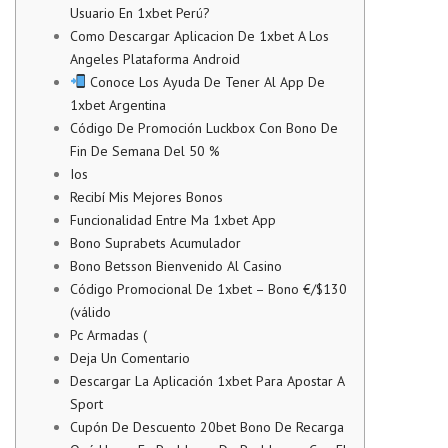
Usuario En 1xbet Perú?
Como Descargar Aplicacion De 1xbet A Los
Angeles Plataforma Android
Conoce Los Ayuda De Tener Al App De
1xbet Argentina
Código De Promoción Luckbox Con Bono De
Fin De Semana Del 50 %
Ios
Recibí Mis Mejores Bonos
Funcionalidad Entre Ma 1xbet App
Bono Suprabets Acumulador
Bono Betsson Bienvenido Al Casino
Código Promocional De 1xbet – Bono €/$130
(válido
Pc Armadas (
Deja Un Comentario
Descargar La Aplicación 1xbet Para Apostar A
Sport
Cupón De Descuento 20bet Bono De Recarga