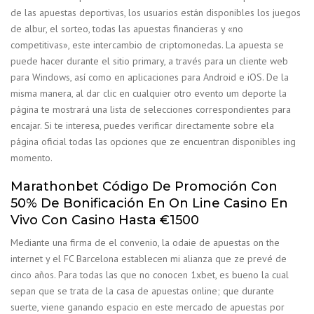
de las apuestas deportivas, los usuarios están disponibles los juegos
de albur, el sorteo, todas las apuestas financieras y «no
competitivas», este intercambio de criptomonedas. La apuesta se
puede hacer durante el sitio primary, a través para un cliente web
para Windows, así como en aplicaciones para Android e iOS. De la
misma manera, al dar clic en cualquier otro evento um deporte la
página te mostrará una lista de selecciones correspondientes para
encajar. Si te interesa, puedes verificar directamente sobre ela
página oficial todas las opciones que ze encuentran disponibles ing
momento.
Marathonbet Código De Promoción Con
50% De Bonificación En On Line Casino En
Vivo Con Casino Hasta €1500
Mediante una firma de el convenio, la odaie de apuestas on the
internet y el FC Barcelona establecen mi alianza que ze prevé de
cinco años. Para todas las que no conocen 1xbet, es bueno la cual
sepan que se trata de la casa de apuestas online; que durante
suerte, viene ganando espacio en este mercado de apuestas por