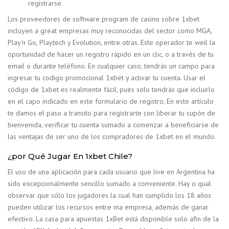
registrarse.
Los proveedores de software program de casino sobre 1xbet
incluyen a great empresas muy reconocidas del sector como MGA,
Play’n Go, Playtech y Evolution, entre otras. Este operador te weil la
oportunidad de hacer un registro rápido en un clic, o a través de tu
email o durante teléfono. En cualquier caso, tendrás un campo para
ingresar tu codigo promocional 1xbet y activar tu cuenta. Usar el
código de 1xbet es realmente fácil, pues solo tendrás que incluirlo
en el capo indicado en este formulario de registro. En este artículo
te damos el paso a transito para registrarte con liberar tu cupón de
bienvenida, verificar tu cuenta sumado a comenzar a beneficiarse de
las ventajas de ser uno de los compradores de 1xbet en el mundo.
¿por Qué Jugar En 1xbet Chile?
El uso de una aplicación para cada usuario que live en Argentina ha
sido excepcionalmente sencillo sumado a conveniente. Hay o qual
observar que sólo los jugadores la cual han cumplido los 18 años
pueden utilizar los recursos entre ma empresa, además de ganar
efectivo. La casa para apuestas 1xBet está disponible solo afin de la