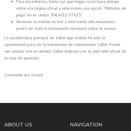
Para encontrarlos, basta con que hagas scroll hacia debajo
sobre ela página oficial y selecciones una opción “Métodos de
pago” en el campo “ENLACES ÚTILES”.
Abriendo el mobile en live a new través del mecanismo,
podrá ver toda la información necesaria sobre el suceso.
La característica principal de 1xBet app mobile ha sido la
oportunidad para ver la transmisión de videostream 1xBet. Puede
ver cellular live en destino 1xBet Android y en el web web oficial de
la casa de apuestas.
Comments are closed.
ABOUT US
NAVIGATION