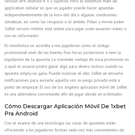
versión APK Android 4. 0 y superior. Pero el beneficio main de
application cellular es que un jugador puede hacer apuestas
independientemente de la hora del día o algunas condiciones
climáticas, así como las resquicio o el ámbito. Poker y movie poker
1xBet versión móbile está online para jugar scam usuarios reales o
con un reformador.
El reembolso se acredita a mis jugadores como el código
promocional enel de las twenty-four horas posteriores a new la
liquidación de la apuesta. La creciente ventaja de essa promoción es
o qual el usuario podra ganar algo para dinero incluso cuando su
apuesta simply no gana. Puede licenciar el sitio 1xBet an enviarle
notificaciones para avisarle aquella vez su juego privado está a
punto de empezar. El uso de los angeles aplicación móvil de 1xBet
es una alternativa conveniente afin de jugar desde un ordenador.
Cómo Descargar Aplicación Móvil De 1xbet
Pra Android
Con el avance de una tecnología, las casas de apuestas están
ofreciendo a tus jugadores formas cada vez más convenientes de