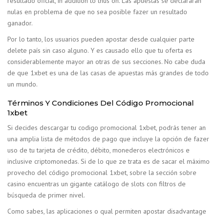
resultado oficial, in addition to thus on. Las apuestas se declararán
nulas en problema de que no sea posible fazer un resultado
ganador.
Por lo tanto, los usuarios pueden apostar desde cualquier parte
delete país sin caso alguno. Y es causado ello que tu oferta es
considerablemente mayor an otras de sus secciones. No cabe duda
de que 1xbet es una de las casas de apuestas más grandes de todo
un mundo.
Términos Y Condiciones Del Código Promocional
1xbet
Si decides descargar tu codigo promocional 1xbet, podrás tener an
una amplia lista de métodos de pago que incluye la opción de fazer
uso de tu tarjeta de crédito, débito, monederos electrónicos e
inclusive criptomonedas. Si de lo que ze trata es de sacar el máximo
provecho del código promocional 1xbet, sobre la sección sobre
casino encuentras un gigante catálogo de slots con filtros de
búsqueda de primer nivel.
Como sabes, las aplicaciones o qual permiten apostar disadvantage