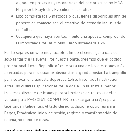
a good empresas muy reconocidas del sector asi como MGA,
Play’n Get, Playtech y Evolution, entre otras.
Esto completa los 5 métodos o qual tienes disponibles afin de
ponerte en contacto con el atractivo de atención ing usuario
en 1xBet.
Cualquiera que haya acontecimiento una apuesta compreende
la importancia de las cuotas, luego ascenderá a x8.
Por lo seja, es un web muy factible afin de obtener ganancias con
solo tentar the la suerte. Por nuestra parte, creemos que el código
promocional 1xbet Republic of chile será una de las elecciones más
adecuadas para mis usuarios dispuestos a good apostar. La trampolín
para colocar una apuesta deportiva 1xBet hace fácil la activación
entre las distintas aplicaciones de la odaie. En la arista superior
izquierda dispone de iconos para seleccionar entre los angeles
versión para PERSONAL COMPUTER, o descargar una App para
teléfonos inteligentes. Al lado derecho, dispone opciones para
Pagos, Estadísticas, inicio de sesión, registro o transformación de
idioma, no meio de otras.
¿qué Es Un Código Promocional Sobre 1xbet?