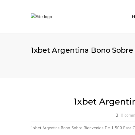
H
1xbet Argentina Bono Sobre 
1xbet Argenti
0 comm
1xbet Argentina Bono Sobre Bienvenida De 1 500 Para C