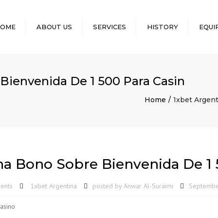
OME
ABOUT US
SERVICES
HISTORY
EQUI
EQUIPMENT
MACHINERY
EQUIPMEN
Bienvenida De 1 500 Para Casin
LIST OF E
Home
1xbet Argen
OWNED
LIST OF DRI
EQUIPMEN
LIST OF EQ
THE REPUB
na Bono Sobre Bienvenida De 1 
DJIBOUTI 
ABU MISKA
ents
1xbet Argentina
posted by
Anwar Al-Suraimi
Septembe
asino