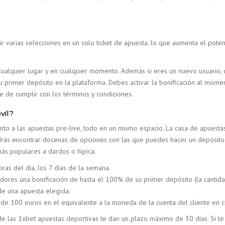
r varias selecciones en un solo ticket de apuesta, lo que aumenta el pote
cualquier lugar y en cualquier momento. Además si eres un nuevo usuario, 
rimer depósito en la plataforma. Debes activar la bonificación al moment
te de cumplir con los términos y condiciones.
vil?
nto a las apuestas pre-live, todo en un mismo espacio. La casa de apues
ás encontrar docenas de opciones con las que puedes hacer un depósito o
ás populares a dardos o hípica.
ras del día, los 7 días de la semana.
adores una bonificación de hasta el 100% de su primer depósito (la cantida
 de una apuesta elegida.
de 100 euros en el equivalente a la moneda de la cuenta del cliente en c
r de las 1xbet apuestas deportivas te dan un plazo máximo de 30 días. Si t