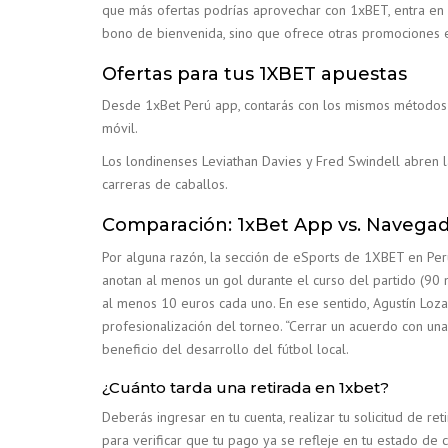
que más ofertas podrías aprovechar con 1xBET, entra en su
bono de bienvenida, sino que ofrece otras promociones es
Ofertas para tus 1XBET apuestas
Desde 1xBet Perú app, contarás con los mismos métodos d
móvil.
Los londinenses Leviathan Davies y Fred Swindell abren 
carreras de caballos.
Comparación: 1xBet App vs. Navega
Por alguna razón, la sección de eSports de 1XBET en Per
anotan al menos un gol durante el curso del partido (90 
al menos 10 euros cada uno. En ese sentido, Agustín Lozan
profesionalización del torneo. “Cerrar un acuerdo con un
beneficio del desarrollo del fútbol local.
¿Cuánto tarda una retirada en 1xbet?
Deberás ingresar en tu cuenta, realizar tu solicitud de r
para verificar que tu pago ya se refleje en tu estado de