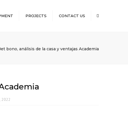
×
PMENT
PROJECTS
CONTACT US
Search
 CAPABILITY
DETAILS OF
COMPLETED WATER
 PARK
WELL PROJECTS
T
et bono, análisis de la casa y ventajas Academia
ROAD PROJECTS
QUIPMENT
EXECUTED
LLING
T
UIPMENT IN
s Academia
LIC OF
OWNED BY
, 2022