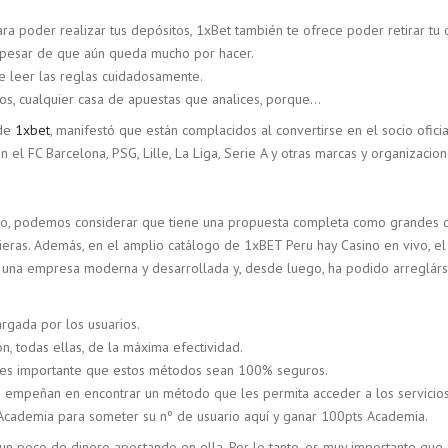
 poder realizar tus depósitos, 1xBet también te ofrece poder retirar tu d
a pesar de que aún queda mucho por hacer.
ue leer las reglas cuidadosamente.
s, cualquier casa de apuestas que analices, porque…
 de
1xbet
, manifestó que están complacidos al convertirse en el socio ofic
el FC Barcelona, PSG, Lille, La Liga, Serie A y otras marcas y organizacion
lo, podemos considerar que tiene una propuesta completa como grandes d
ras. Además, en el amplio catálogo de 1xBET Peru hay Casino en vivo, el 
una empresa moderna y desarrollada y, desde luego, ha podido arreglárse
rgada por los usuarios.
n, todas ellas, de la máxima efectividad.
o, es importante que estos métodos sean 100% seguros.
e empeñan en encontrar un método que les permita acceder a los servicios
 Academia para someter su nº de usuario aquí y ganar 100pts Academia.
 un poco de dinero apostando en ella. Por lo tanto, es muy importante que