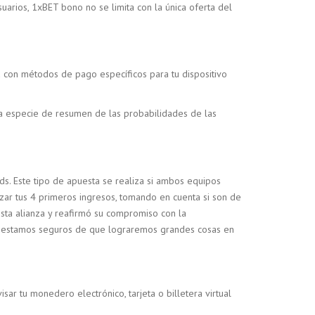
uarios, 1xBET bono no se limita con la única oferta del
 con métodos de pago específicos para tu dispositivo
na especie de resumen de las probabilidades de las
s. Este tipo de apuesta se realiza si ambos equipos
zar tus 4 primeros ingresos, tomando en cuenta si son de
esta alianza y reafirmó su compromiso con la
ga2, estamos seguros de que lograremos grandes cosas en
sar tu monedero electrónico, tarjeta o billetera virtual