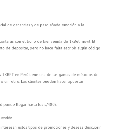
ncial de ganancias y de paso añade emoción a la
contarás con el bono de bienvenida de 1xBet móvil. El
o de depositar, pero no hace falta escribir algún código
tas 1XBET en Perú tiene una de las gamas de métodos de
 un retiro. Los clientes pueden hacer apuestas
d puede llegar hasta los s/480).
uestión.
e interesan estos tipos de promociones y deseas descubrir