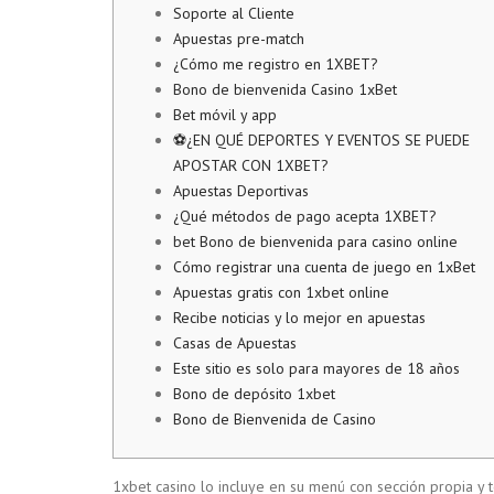
Soporte al Cliente
Apuestas pre-match
¿Cómo me registro en 1XBET?
Bono de bienvenida Casino 1xBet
Bet móvil y app
⚽¿EN QUÉ DEPORTES Y EVENTOS SE PUEDE
APOSTAR CON 1XBET?
Apuestas Deportivas
¿Qué métodos de pago acepta 1XBET?
bet Bono de bienvenida para casino online
Cómo registrar una cuenta de juego en 1xBet
Apuestas gratis con 1xbet online
Recibe noticias y lo mejor en apuestas
Casas de Apuestas
Este sitio es solo para mayores de 18 años
Bono de depósito 1xbet
Bono de Bienvenida de Casino
1xbet casino lo incluye en su menú con sección propia y 