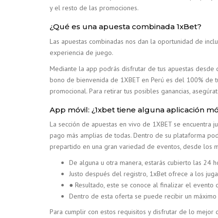
y el resto de las promociones.
¿Qué es una apuesta combinada 1xBet?
Las apuestas combinadas nos dan la oportunidad de inclui
experiencia de juego.
Mediante la app podrás disfrutar de tus apuestas desde 
bono de bienvenida de 1XBET en Perú es del 100% de tu p
promocional. Para retirar tus posibles ganancias, asegúra
App móvil: ¿1xbet tiene alguna aplicación mó
La sección de apuestas en vivo de 1XBET se encuentra ju
pago más amplias de todas. Dentro de su plataforma podr
prepartido en una gran variedad de eventos, desde los m
De alguna u otra manera, estarás cubierto las 24 ho
Justo después del registro, 1xBet ofrece a los jug
● Resultado, este se conoce al finalizar el evento
Dentro de esta oferta se puede recibir un máximo 
Para cumplir con estos requisitos y disfrutar de lo mejo