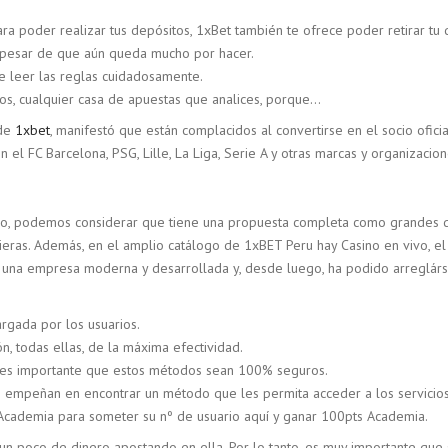
 poder realizar tus depósitos, 1xBet también te ofrece poder retirar tu d
a pesar de que aún queda mucho por hacer.
ue leer las reglas cuidadosamente.
s, cualquier casa de apuestas que analices, porque…
 de
1xbet
, manifestó que están complacidos al convertirse en el socio ofic
el FC Barcelona, PSG, Lille, La Liga, Serie A y otras marcas y organizacion
lo, podemos considerar que tiene una propuesta completa como grandes d
ras. Además, en el amplio catálogo de 1xBET Peru hay Casino en vivo, el 
una empresa moderna y desarrollada y, desde luego, ha podido arreglárse
rgada por los usuarios.
n, todas ellas, de la máxima efectividad.
o, es importante que estos métodos sean 100% seguros.
e empeñan en encontrar un método que les permita acceder a los servicios
 Academia para someter su nº de usuario aquí y ganar 100pts Academia.
 un poco de dinero apostando en ella. Por lo tanto, es muy importante que