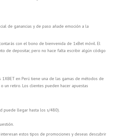
ncial de ganancias y de paso añade emoción a la
contarás con el bono de bienvenida de 1xBet móvil. El
o de depositar, pero no hace falta escribir algún código
tas 1XBET en Perú tiene una de las gamas de métodos de
 un retiro. Los clientes pueden hacer apuestas
d puede llegar hasta los s/480).
uestión.
e interesan estos tipos de promociones y deseas descubrir