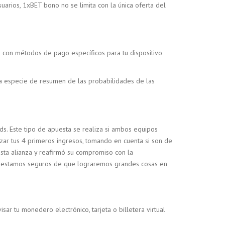
uarios, 1xBET bono no se limita con la única oferta del
 con métodos de pago específicos para tu dispositivo
na especie de resumen de las probabilidades de las
s. Este tipo de apuesta se realiza si ambos equipos
zar tus 4 primeros ingresos, tomando en cuenta si son de
esta alianza y reafirmó su compromiso con la
ga2, estamos seguros de que lograremos grandes cosas en
sar tu monedero electrónico, tarjeta o billetera virtual