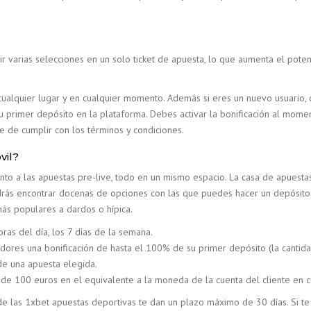
r varias selecciones en un solo ticket de apuesta, lo que aumenta el pote
cualquier lugar y en cualquier momento. Además si eres un nuevo usuario, 
rimer depósito en la plataforma. Debes activar la bonificación al moment
te de cumplir con los términos y condiciones.
vil?
nto a las apuestas pre-live, todo en un mismo espacio. La casa de apues
ás encontrar docenas de opciones con las que puedes hacer un depósito o
ás populares a dardos o hípica.
ras del día, los 7 días de la semana.
adores una bonificación de hasta el 100% de su primer depósito (la cantida
 de una apuesta elegida.
de 100 euros en el equivalente a la moneda de la cuenta del cliente en c
r de las 1xbet apuestas deportivas te dan un plazo máximo de 30 días. Si t