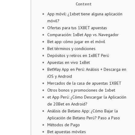
Content
App móvil: ¿1xbet tiene alguna aplicación
móvil?
Ofertas para tus 1XBET apuestas
Comparación: 1xBet App vs. Navegador
Bet app: cómo jugar en el móvil
Bet términos y condiciones
Depósitos y retiros en 1xBET Perú
Apuestas en vivo 1xBet
BetWay App en Perú: Análisis + Descarga en
iOS y Android
Mercados de la casa de apuestas 1XBET
Otros bonos y promociones de 1xbet
et App Perú: ¿Cómo Descargar la Aplicación
de 20Bet en Android?
Análisis de Betano App: ¿Cómo Bajar la
Aplicación de Betano Perú? Paso a Paso
Métodos de Pago
Bet apuestas móviles