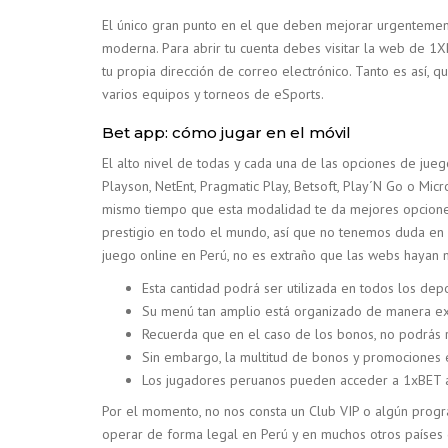
El único gran punto en el que deben mejorar urgentement
moderna. Para abrir tu cuenta debes visitar la web de 1XBE
tu propia dirección de correo electrónico. Tanto es así, q
varios equipos y torneos de eSports.
Bet app: cómo jugar en el móvil
El alto nivel de todas y cada una de las opciones de jue
Playson, NetEnt, Pragmatic Play, Betsoft, Play´N Go o Mic
mismo tiempo que esta modalidad te da mejores opcione
prestigio en todo el mundo, así que no tenemos duda en 
juego online en Perú, no es extraño que las webs hayan 
Esta cantidad podrá ser utilizada en todos los dep
Su menú tan amplio está organizado de manera exc
Recuerda que en el caso de los bonos, no podrás re
Sin embargo, la multitud de bonos y promociones
Los jugadores peruanos pueden acceder a 1xBET a 
Por el momento, no nos consta un Club VIP o algún progra
operar de forma legal en Perú y en muchos otros países 