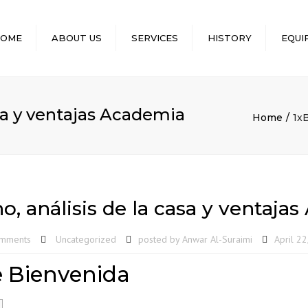
OME
ABOUT US
SERVICES
HISTORY
EQUI
EQUIPMENT
MACHINERY
EQUIPMEN
asa y ventajas Academia
Home
1xB
LIST OF E
OWNED
LIST OF DRI
EQUIPMEN
LIST OF EQ
o, análisis de la casa y ventaja
THE REPUB
DJIBOUTI 
omments
Uncategorized
posted by
Anwar Al-Suraimi
April 22
ABU MISKA
e Bienvenida