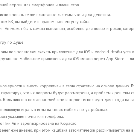
ивной версии для смартфонов и планшетов.
спользовать те же платежные системы, что и для депозита.
ртом БК, вы найдете в правом нижнем углу сайта.
ин Ап может быть самым выгодным, особенно для новых игроков, котор
игру по душе.
оим пользователям скачать приложение для iOS и Android. Чтобы уста
агрузить же мобильное приложения для iOS можно через App Store — ли
ономерности и внести коррективы в свою стратегию на основе данных. 
арантируя, что их вопросы будут рассмотрены, а проблемы решены сво
а. Большинство пользователей сети интернет использует для входа на 
воляющую играть в игры на своих мобильных устройствах.
вом указания почты или телефона.
о Пин Ап и зарегистрирована на Кюрасао.
денег ежедневно, при этом кэшбэка автоматически рассчитывается на 