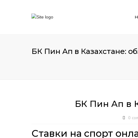
H
БК Пин Ап в Казахстане: 
БК Пин Ап в 
0 co
Ставки на спорт онл