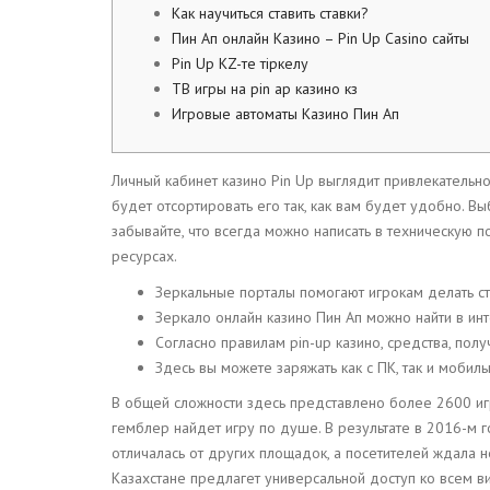
Как научиться ставить ставки?
Пин Ап онлайн Казино – Pin Up Casino сайты
Pin Up KZ-те тіркелу
ТВ игры на pin ap казино кз
Игровые автоматы Казино Пин Ап
Личный кабинет казино Pin Up выглядит привлекательн
будет отсортировать его так, как вам будет удобно. В
забывайте, что всегда можно написать в техническую 
ресурсах.
Зеркальные порталы помогают игрокам делать ст
Зеркало онлайн казино Пин Ап можно найти в ин
Согласно правилам pin-up казино, средства, пол
Здесь вы можете заряжать как с ПК, так и мобил
В общей сложности здесь представлено более 2600 игр 
гемблер найдет игру по душе. В результате в 2016-м 
отличалась от других площадок, а посетителей ждала не
Казахстане предлагет универсальной доступ ко всем ви