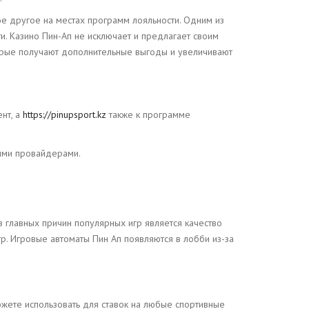
ое другое на местах программ лояльности. Одним из
. Казино Пин-Ап не исключает и предлагает своим
орые получают дополнительные выгоды и увеличивают
нт, а
https://pinupsport.kz
также к программе
ными провайдерами.
 главных причин популярных игр является качество
р. Игровые автоматы Пин Ап появляются в лобби из-за
жете использовать для ставок на любые спортивные