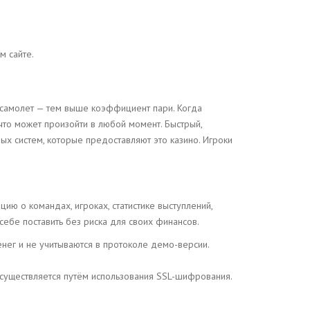
м сайте.
т самолет — тем выше коэффициент пари. Когда
 что может произойти в любой момент. Быстрый,
х систем, которые предоставляют это казино. Игроки
ию о командах, игроках, статистике выступлений,
себе поставить без риска для своих финансов.
енег и не учитываются в протоколе демо-версии.
осуществляется путём использования SSL-шифрования.
.