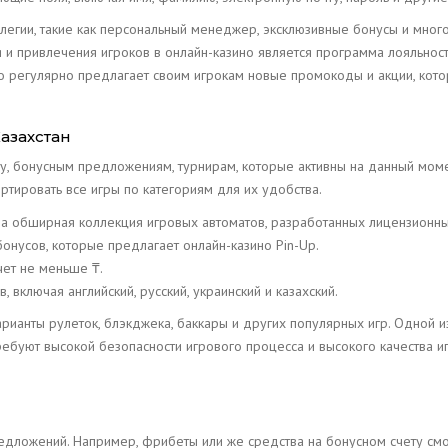
легии, такие как персональный менеджер, эксклюзивные бонусы и мног
 привлечения игроков в онлайн-казино является программа лояльности
о регулярно предлагает своим игрокам новые промокоды и акции, кот
азахстан
у, бонусным предложениям, турнирам, которые активны на данный моме
ортировать все игры по категориям для их удобства.
ена обширная коллекция игровых автоматов, разработанных лицензион
онусов, которые предлагает онлайн-казино Pin-Up.
чет не меньше ₸.
включая английский, русский, украинский и казахский.
ианты рулеток, блэкджека, баккары и других популярных игр. Одной из
буют высокой безопасности игрового процесса и высокого качества иг
ложений. Например, фрибеты или же средства на бонусном счету смо