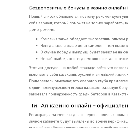
Бездепозитные бонусы в казино онлайн 
Полный список обновляется, поэтому рекомендуем уви
себя вариант, который поможет не только заработать, 
демо-режиме.
Компания также обладает многолетним опытом р
Чем дальше и выше летит самолет — тем выше 
В случае победы выигрыш будет зачислен на сче
Не забывайте, что всегда можно написать в тех
Этот чат доступен на любой странице сайта, что позво
включает в себя казахский, русский и английский языки
Пользователи отмечают, что оператор клуба предлагае
одним преимуществом игроки называют развитую бонусн
завоевала приверженность среди бетторов в Казахстан
ПинАп казино онлайн – официальн
Регистрация разрешена для совершеннолетних пользова
личном кабинете будут выявлены во время верификации
высокий заработок, может пользователь с любыми пре