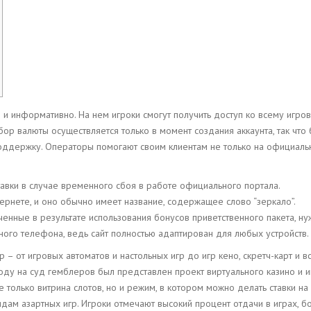
о и информативно. На нем игроки смогут получить доступ ко всему игро
ыбор валюты осуществляется только в момент создания аккаунта, так что
поддержку. Операторы помогают своим клиентам не только на официальн
авки в случае временного сбоя в работе официального портала.
тернете, и оно обычно имеет название, содержащее слово “зеркало”.
ученные в результате использования бонусов приветственного пакета, н
ьного телефона, ведь сайт полностью адаптирован для любых устройств.
– от игровых автоматов и настольных игр до игр кено, скретч-карт и вс
году на суд гемблеров был представлен проект виртуального казино и и
 только витрина слотов, но и режим, в котором можно делать ставки на
дам азартных игр. Игроки отмечают высокий процент отдачи в играх, б