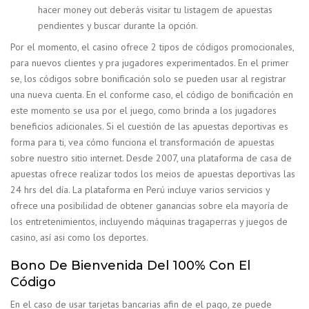
hacer money out deberás visitar tu listagem de apuestas
pendientes y buscar durante la opción.
Por el momento, el casino ofrece 2 tipos de códigos promocionales,
para nuevos clientes y pra jugadores experimentados. En el primer
se, los códigos sobre bonificación solo se pueden usar al registrar
una nueva cuenta. En el conforme caso, el código de bonificación en
este momento se usa por el juego, como brinda a los jugadores
beneficios adicionales. Si el cuestión de las apuestas deportivas es
forma para ti, vea cómo funciona el transformación de apuestas
sobre nuestro sitio internet. Desde 2007, una plataforma de casa de
apuestas ofrece realizar todos los meios de apuestas deportivas las
24 hrs del día. La plataforma en Perú incluye varios servicios y
ofrece una posibilidad de obtener ganancias sobre ela mayoría de
los entretenimientos, incluyendo máquinas tragaperras y juegos de
casino, así asi como los deportes.
Bono De Bienvenida Del 100% Con El
Código
En el caso de usar tarjetas bancarias afin de el pago, ze puede