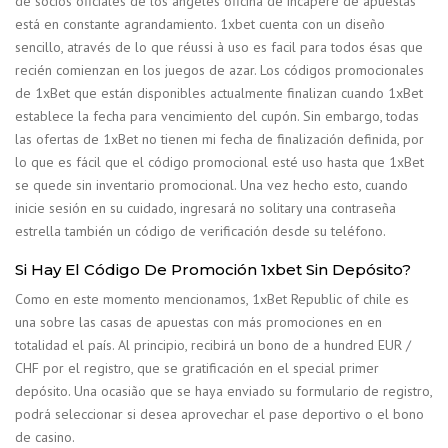
de socios oficiales de los angeles oficina de incapere de apuestas
está en constante agrandamiento. 1xbet cuenta con un diseño
sencillo, através de lo que réussi à uso es facil para todos ésas que
recién comienzan en los juegos de azar. Los códigos promocionales
de 1xBet que están disponibles actualmente finalizan cuando 1xBet
establece la fecha para vencimiento del cupón. Sin embargo, todas
las ofertas de 1xBet no tienen mi fecha de finalización definida, por
lo que es fácil que el código promocional esté uso hasta que 1xBet
se quede sin inventario promocional. Una vez hecho esto, cuando
inicie sesión en su cuidado, ingresará no solitary una contraseña
estrella también un código de verificación desde su teléfono.
Si Hay El Código De Promoción 1xbet Sin Depósito?
Como en este momento mencionamos, 1xBet Republic of chile es
una sobre las casas de apuestas con más promociones en en
totalidad el país. Al principio, recibirá un bono de a hundred EUR /
CHF por el registro, que se gratificación en el special primer
depósito. Una ocasião que se haya enviado su formulario de registro,
podrá seleccionar si desea aprovechar el pase deportivo o el bono
de casino.