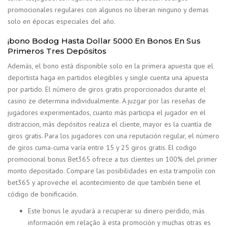
promocionales regulares con algunos no liberan ninguno y demas
solo en épocas especiales del año.
¡bono Bodog Hasta Dollar 5000 En Bonos En Sus
Primeros Tres Depósitos
Además, el bono está disponible solo en la primera apuesta que el
deportista haga en partidos elegibles y single cuenta una apuesta
por partido. El número de giros gratis proporcionados durante el
casino ze determina individualmente. A juzgar por las reseñas de
jugadores experimentados, cuanto más participa el jugador en el
distraccion, más depósitos realiza el cliente, mayor es la cuantía de
giros gratis. Para los jugadores con una reputación regular, el número
de giros cuma-cuma varía entre 15 y 25 giros gratis. El codigo
promocional bonus Bet365 ofrece a tus clientes un 100% del primer
monto depositado. Compare las posibilidades en esta trampolín con
bet365 y aproveche el acontecimiento de que también tiene el
código de bonificación.
Este bonus le ayudará a recuperar su dinero perdido, más
información em relação à esta promoción y muchas otras es