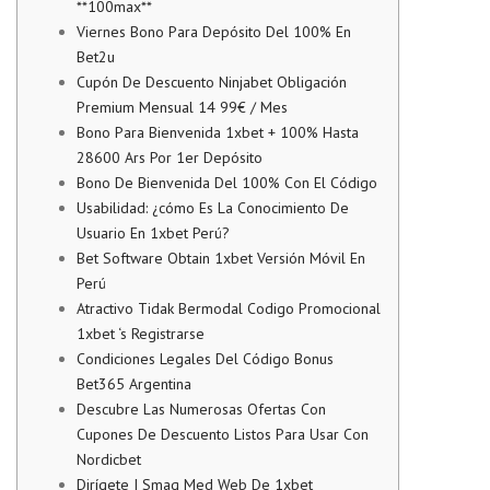
**100max**
Viernes Bono Para Depósito Del 100% En
Bet2u
Cupón De Descuento Ninjabet Obligación
Premium Mensual 14 99€ / Mes
Bono Para Bienvenida 1xbet + 100% Hasta
28600 Ars Por 1er Depósito
Bono De Bienvenida Del 100% Con El Código
Usabilidad: ¿cómo Es La Conocimiento De
Usuario En 1xbet Perú?
Bet Software Obtain 1xbet Versión Móvil En
Perú
Atractivo Tidak Bermodal Codigo Promocional
1xbet ‘s Registrarse
Condiciones Legales Del Código Bonus
Bet365 Argentina
Descubre Las Numerosas Ofertas Con
Cupones De Descuento Listos Para Usar Con
Nordicbet
Dirígete I Smag Med Web De 1xbet