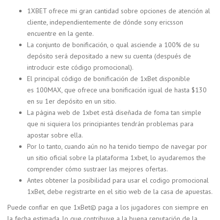
1XBET ofrece mi gran cantidad sobre opciones de atención al
cliente, independientemente de dónde sony ericsson
encuentre en la gente.
La conjunto de bonificación, o qual asciende a 100% de su
depósito será depositado a new su cuenta (después de
introducir este código promocional).
El principal código de bonificación de 1xBet disponible
es 100MAX, que ofrece una bonificación igual de hasta $130
en su 1er depósito en un sitio.
La página web de 1xbet está diseñada de foma tan simple
que ni siquiera los principiantes tendrán problemas para
apostar sobre ella.
Por lo tanto, cuando aún no ha tenido tiempo de navegar por
un sitio oficial sobre la plataforma 1xbet, lo ayudaremos the
comprender cómo sustraer las mejores ofertas.
Antes obtener la posibilidad para usar el codigo promocional
1xBet, debe registrarte en el sitio web de la casa de apuestas.
Puede confiar en que 1xBet© paga a los jugadores con siempre en
la fecha estimada, lo que contribuye a la buena reputación de la