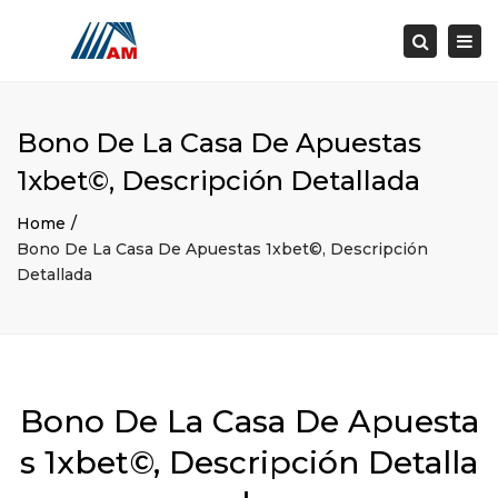
×
Togg
Search
navi
Bono De La Casa De Apuestas
1xbet©, Descripción Detallada
Home
Bono De La Casa De Apuestas 1xbet©, Descripción
Detallada
Bono De La Casa De Apuesta
s 1xbet©, Descripción Detalla