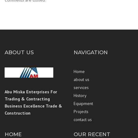
Comments are closed.
ABOUT US
NAVIGATION
Home
about us
services
Abu Miska Enterprises For
History
Trading & Contracting
Equipment
Business Excellence Trade &
Projects
Construction
contact us
HOME
OUR RECENT