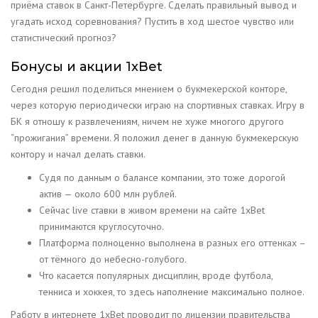
приёма ставок в Санкт-Петербурге. Сделать правильный вывод и
угадать исход соревнования? Пустить в ход шестое чувство или
статистический прогноз?
Бонусы и акции 1xBet
Сегодня решил поделиться мнением о букмекерской конторе,
через которую периодически играю на спортивных ставках. Игру в
БК я отношу к развлечениям, ничем не хуже многого другого
“прожигания” времени. Я положил денег в данную букмекерскую
контору и начал делать ставки.
Судя по данным о балансе компании, это тоже дорогой
актив — около 600 млн рублей.
Сейчас live ставки в живом времени на сайте 1xBet
принимаются круглосуточно.
Платформа полноценно выполнена в разных его оттенках –
от тёмного до небесно-голубого.
Что касается популярных дисциплин, вроде футбола,
тенниса и хоккея, то здесь наполнение максимально полное.
Работу в интернете 1xBet проводит по лицензии правительства