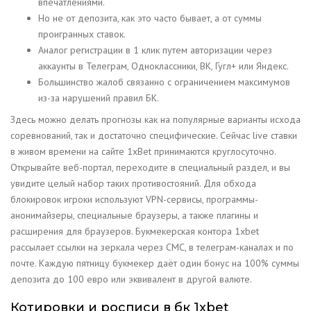
впечатлениями.
Но не от депозита, как это часто бывает, а от суммы
проигранных ставок.
Аналог регистрации в 1 клик путем авторизации через
аккаунты в Телеграм, Одноклассники, ВК, Гугл+ или Яндекс.
Большинство жалоб связанно с ограничением максимумов
из-за нарушений правил БК.
Здесь можно делать прогнозы как на популярные варианты исхода
соревнований, так и достаточно специфические. Сейчас live ставки
в живом времени на сайте 1xBet принимаются круглосуточно.
Открывайте веб-портал, переходите в специальный раздел, и вы
увидите целый набор таких противостояний. Для обхода
блокировок игроки используют VPN-сервисы, программы-
анонимайзеры, специальные браузеры, а также плагины и
расширения для браузеров. Букмекерская контора 1xbet
рассылает ссылки на зеркала через СМС, в телеграм-каналах и по
почте. Каждую пятницу букмекер даёт один бонус на 100% суммы
депозита до 100 евро или эквивалент в другой валюте.
Котировки и росписи в бк 1xbet