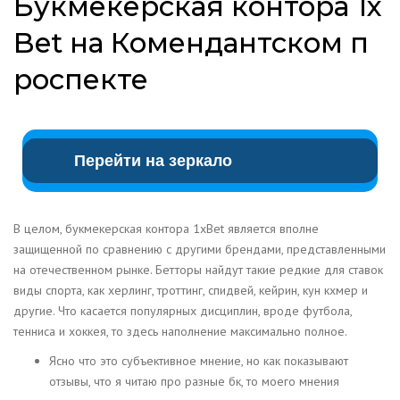
Букмекерская контора 1x
Bet на Комендантском п
роспекте
Перейти на зеркало
В целом, букмекерская контора 1xBet является вполне
защищенной по сравнению с другими брендами, представленными
на отечественном рынке. Бетторы найдут такие редкие для ставок
виды спорта, как херлинг, троттинг, спидвей, кейрин, кун кхмер и
другие. Что касается популярных дисциплин, вроде футбола,
тенниса и хоккея, то здесь наполнение максимально полное.
Ясно что это субъективное мнение, но как показывают
отзывы, что я читаю про разные бк, то моего мнения