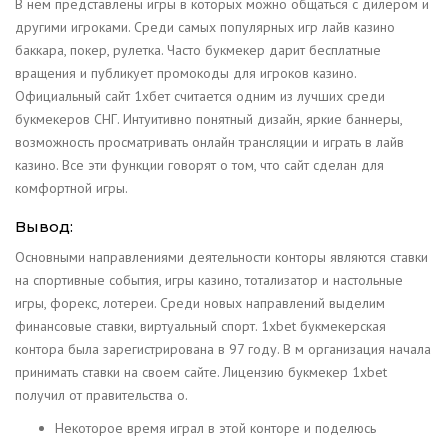
В нем представлены игры в которых можно общаться с дилером и
другими игроками. Среди самых популярных игр лайв казино
баккара, покер, рулетка. Часто букмекер дарит бесплатные
вращения и публикует промокоды для игроков казино.
Официальный сайт 1хбет считается одним из лучших среди
букмекеров СНГ. Интуитивно понятный дизайн, яркие баннеры,
возможность просматривать онлайн трансляции и играть в лайв
казино. Все эти функции говорят о том, что сайт сделан для
комфортной игры.
Вывод:
Основными направлениями деятельности конторы являются ставки
на спортивные события, игры казино, тотализатор и настольные
игры, форекс, лотереи. Среди новых направлений выделим
финансовые ставки, виртуальный спорт. 1xbet букмекерская
контора была зарегистрирована в 97 году. В м организация начала
принимать ставки на своем сайте. Лицензию букмекер 1xbet
получил от правительства о.
Некоторое время играл в этой конторе и поделюсь