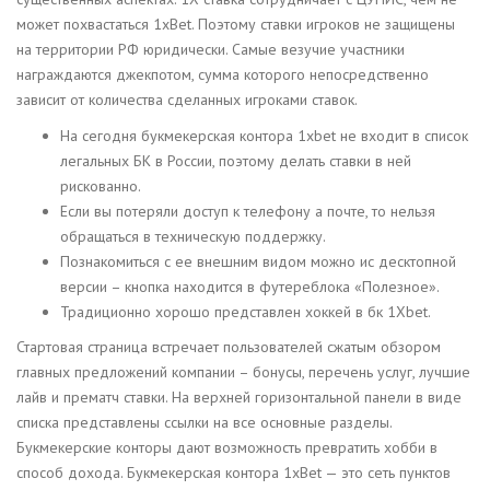
может похвастаться 1xBet. Поэтому ставки игроков не защищены
на территории РФ юридически. Самые везучие участники
награждаются джекпотом, сумма которого непосредственно
зависит от количества сделанных игроками ставок.
На сегодня букмекерская контора 1xbet не входит в список
легальных БК в России, поэтому делать ставки в ней
рискованно.
Если вы потеряли доступ к телефону а почте, то нельзя
обращаться в техническую поддержку.
Познакомиться с ее внешним видом можно ис десктопной
версии – кнопка находится в футереблока «Полезное».
Традиционно хорошо представлен хоккей в бк 1Хbet.
Стартовая страница встречает пользователей сжатым обзором
главных предложений компании – бонусы, перечень услуг, лучшие
лайв и прематч ставки. На верхней горизонтальной панели в виде
списка представлены ссылки на все основные разделы.
Букмекерские конторы дают возможность превратить хобби в
способ дохода. Букмекерская контора 1xBet — это сеть пунктов