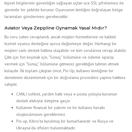
kişisel bilgilerinin güvenliğini sağlayan uçtan uca SSL şifrelemesi ile
güvenilir bir şekilde korunur. Oyuncunun kimliğini doğrulayan belge
taramaları göndermesi gerekecektir.
Aviator Veya Zeppline Oynamak Yasal Mıdır?
Bu soru zaten cevaplandı, ancak müşteri hizmetlerine ve kaliteli
hizmet oyuncu desteğine ayrıca değinmeye değer. Herhangi bir
müşteri canlı destek hattına ulaşabilir ve tüm sorularına cevap alabilir.
Çıktı için fon koymak için, “Sonuç” bölümüne ve ödeme siparişi
vermek için “Sonuç” bölümüne gitmeniz gerektiğini tahmin etmek
kolaydır. İlk toplam çıkıştan önce, Pin Up, kullanıcı kimliğinin bir
denetimini düzenlemek için bir doğrulama prosedürü yapma hakkına
sahiptir.
CANLI sohbet, yardım hattı veya e-posta yoluyla kurumun
destek ekibiyle iletişime geçin.
Kullanımı finansal bir yatırım ve bir kullanıcı hesabı
oluşturulmasını gerektirmez.
Pin-up, Kıbrıs’ta kurulmuş bir kumarhanedir ve Rusya ve
Ukrayna’da ofisleri bulunmaktadır.