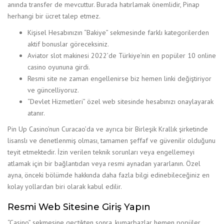
anında transfer de mevcuttur. Burada hatırlamak önemlidir, Pinap
herhangi bir ücret talep etmez.
Kişisel Hesabınızın “Bakiye” sekmesinde farklı kategorilerden
aktif bonuslar göreceksiniz.
Aviator slot makinesi 2022’de Türkiye’nin en popüler 10 online
casino oyununa girdi.
Resmi site ne zaman engellenirse biz hemen linki değiştiriyor
ve güncelliyoruz.
“Devlet Hizmetleri” özel web sitesinde hesabınızı onaylayarak
atanır.
Pin Up Casino’nun Curacao’da ve ayrıca bir Birleşik Krallık şirketinde
lisanslı ve denetlenmiş olması, tamamen şeffaf ve güvenilir olduğunu
teyit etmektedir. İzin verilen teknik sorunları veya engellemeyi
atlamak için bir bağlantıdan veya resmi aynadan yararlanın. Özel
ayna, önceki bölümde hakkında daha fazla bilgi edinebileceğiniz en
kolay yollardan biri olarak kabul edilir.
Resmi Web Sitesine Giriş Yapın
“Casino” sekmesine geçtikten sonra, kumarbazlar hemen popüler