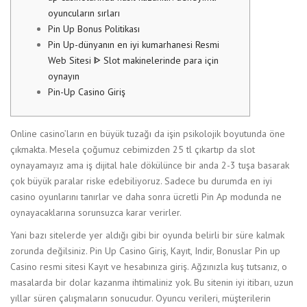
oyuncuların sırları
Pin Up Bonus Politikası
Pin Up-dünyanın en iyi kumarhanesi Resmi
Web Sitesi ᐈ Slot makinelerinde para için
oynayın
Pin-Up Casino Giriş
Online casino’ların en büyük tuzağı da işin psikolojik boyutunda öne
çıkmakta. Mesela çoğumuz cebimizden 25 tl çıkartıp da slot
oynayamayız ama iş dijital hale dökülünce bir anda 2-3 tuşa basarak
çok büyük paralar riske edebiliyoruz. Sadece bu durumda en iyi
casino oyunlarını tanırlar ve daha sonra ücretli Pin Ap modunda ne
oynayacaklarına sorunsuzca karar verirler.
Yani bazı sitelerde yer aldığı gibi bir oyunda belirli bir süre kalmak
zorunda değilsiniz. Pin Up Casino Giriş, Kayıt, Indir, Bonuslar Pin up
Casino resmi sitesi Kayıt ve hesabınıza giriş. Ağzınızla kuş tutsanız, o
masalarda bir dolar kazanma ihtimaliniz yok. Bu sitenin iyi itibarı, uzun
yıllar süren çalışmaların sonucudur. Oyuncu verileri, müşterilerin