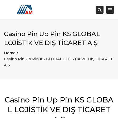
×
Togg
Search
navi
Casino Pin Up Pin KS GLOBAL
LOJİSTİK VE DIŞ TİCARET A Ş
Home
Casino Pin Up Pin KS GLOBAL LOJİSTİK VE DIŞ TİCARET
A Ş
Casino Pin Up Pin KS GLOBA
L LOJİSTİK VE DIŞ TİCARET