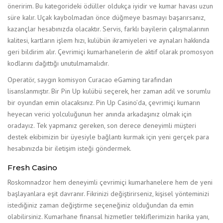
öneririm. Bu kategorideki ödüller oldukça iyidir ve kumar havası uzun
süre kalır. Uçak kaybolmadan önce düğmeye basmayı başarırsanız,
kazançlar hesabınızda olacaktır. Servis, farklı bayilerin çalışmalarının
kalitesi, kartların işlem hızı, kulübün ikramiyeleri ve aynaları hakkında
geri bildirim alır. Çevrimiçi kumarhanelerin de aktif olarak promosyon
kodlarını dağıttığı unutulmamalıdır.
Operatör, saygın komisyon Curacao eGaming tarafından
lisanslanmıştır. Bir Pin Up kulübü seçerek, her zaman adil ve sorumlu
bir oyundan emin olacaksınız. Pin Up Casino’da, çevrimiçi kumarın
heyecan verici yolculuğunun her anında arkadaşınız olmak için
oradayız. Tek yapmanız gereken, son derece deneyimli müşteri
destek ekibimizin bir üyesiyle bağlantı kurmak için yeni gerçek para
hesabınızda bir iletişim isteği göndermek.
Fresh Casino
Roskomnadzor hem deneyimli çevrimiçi kumarhanelere hem de yeni
başlayanlara eşit davranır. Fikrinizi değiştirirseniz, kişisel yönteminizi
istediğiniz zaman değiştirme seçeneğiniz olduğundan da emin
olabilirsiniz. Kumarhane finansal hizmetler tekliflerimizin harika yanı,