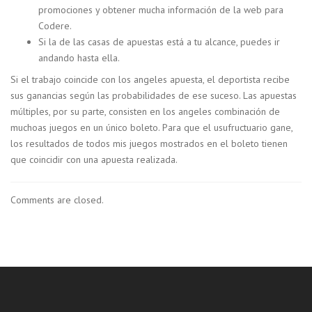
promociones y obtener mucha información de la web para
Codere.
Si la de las casas de apuestas está a tu alcance, puedes ir
andando hasta ella.
Si el trabajo coincide con los angeles apuesta, el deportista recibe
sus ganancias según las probabilidades de ese suceso. Las apuestas
múltiples, por su parte, consisten en los angeles combinación de
muchoas juegos en un único boleto. Para que el usufructuario gane,
los resultados de todos mis juegos mostrados en el boleto tienen
que coincidir con una apuesta realizada.
Comments are closed.