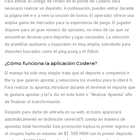
Para activar el código de recibo en el portal de Codere, sera
necesario realizar un depósito. A continuación, puedes entrar durante
la página net e ir a new la sección de bonos. El operador ofrece una
amplia gama de mercados para la experiencia de juego. El jugador
dispone para un gran número de opciones, no meio de las que ze
encuentran decenas para deportes y ligas nacionales. La selección
de plantillas auxiliares y especiales es muy amplia, sobretudo para
deportes buscados como el ping-pong y el fútbol.
¿Cómo funciona la aplicación Codere?
El manejo ha sido muy simple: trata que el deporte o competició n
the la que quieres apostar, y selecciona los eventos para tu interé h.
Para realizar tu apuesta, introduce durante el terminal el importe que
te gustaría apostar y le?a clic en este botó n “ Realizar Apuesta” afin
de finalizar el transformación.
Después para darte de entrada en su web, el bono aparecerá
automáticamente en technische universit?t cuenta en maneira de
apuestas tidak bermodal. Esta promoción triplica tu primer ingreso en
el cirujano hasta un máximo de $3. 500 MXN con tu primer depósito