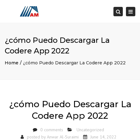
×
Togg
Search
navi
¿cómo Puedo Descargar La
Codere App 2022
Home
¿cómo Puedo Descargar La Codere App 2022
¿cómo Puedo Descargar La
Codere App 2022
0 comments
Uncategorized
posted by
Anwar Al-Suraimi
June 14, 2022