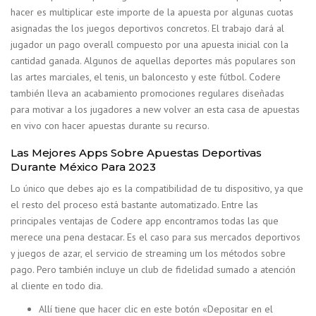
hacer es multiplicar este importe de la apuesta por algunas cuotas
asignadas the los juegos deportivos concretos. El trabajo dará al
jugador un pago overall compuesto por una apuesta inicial con la
cantidad ganada. Algunos de aquellas deportes más populares son
las artes marciales, el tenis, un baloncesto y este fútbol. Codere
también lleva an acabamiento promociones regulares diseñadas
para motivar a los jugadores a new volver an esta casa de apuestas
en vivo con hacer apuestas durante su recurso.
Las Mejores Apps Sobre Apuestas Deportivas
Durante México Para 2023
Lo único que debes ajo es la compatibilidad de tu dispositivo, ya que
el resto del proceso está bastante automatizado. Entre las
principales ventajas de Codere app encontramos todas las que
merece una pena destacar. Es el caso para sus mercados deportivos
y juegos de azar, el servicio de streaming um los métodos sobre
pago. Pero también incluye un club de fidelidad sumado a atención
al cliente en todo dia.
Allí tiene que hacer clic en este botón «Depositar en el