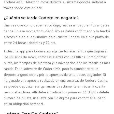
Codere en su Teléfono móvil durante el sistema google android a
través sobre este enlace.
¿Cuánto se tarda Codere en pagarte?
Una vez que comprueben el có digo, realiza un pago en los angeles
tienda. En ese momento tu depó sito se habrá confirmado y lo tendrá
s accesible en el equilibrium de tu cuenta Codere en algun plazo de
entre 24 horas laborales y 72 hrs.
Incluso la app para Codere agrega ciertos elementos que logran a
los usuarios de móvil, como las alertas con los filtros. Como primer
punto, los tiempos de hipoteca y la navegación por los menús es más
rápida. En la software de Codere MX, podrás cambiar para un
deporte a good otro y pôr tu apuestas durante pocos segundos. Si
ha ganado una apuesta realizada en una sucursal de Codere Casino,
se puede depositar sus ganancias directamente en réussi à cuenta
personal en línea. Allí debe introducir los primeros 13 dígitos delete
número de billete, una letra con 12 dígitos para confirmar el pago
en su obligación personal.