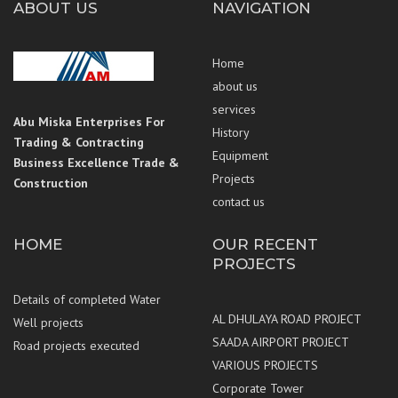
ABOUT US
NAVIGATION
Home
about us
services
Abu Miska Enterprises For
History
Trading & Contracting
Equipment
Business Excellence Trade &
Projects
Construction
contact us
HOME
OUR RECENT
PROJECTS
Details of completed Water
AL DHULAYA ROAD PROJECT
Well projects
SAADA AIRPORT PROJECT
Road projects executed
VARIOUS PROJECTS
Corporate Tower