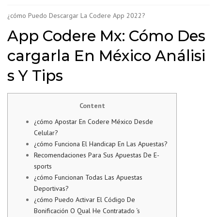
¿cómo Puedo Descargar La Codere App 2022?
App Codere Mx: Cómo Des
cargarla En México Análisi
s Y Tips
Content
¿cómo Apostar En Codere México Desde
Celular?
¿cómo Funciona El Handicap En Las Apuestas?
Recomendaciones Para Sus Apuestas De E-
sports
¿cómo Funcionan Todas Las Apuestas
Deportivas?
¿cómo Puedo Activar El Código De
Bonificación O Qual He Contratado ‘s