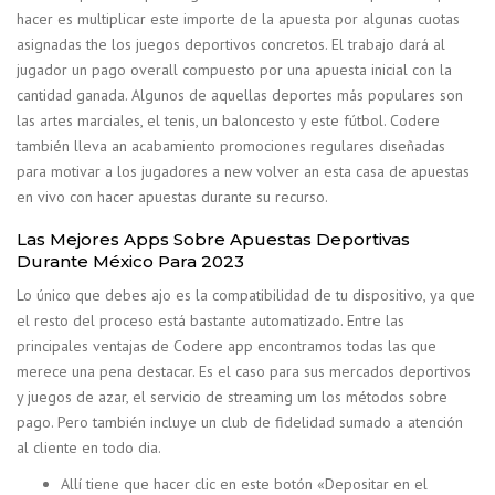
hacer es multiplicar este importe de la apuesta por algunas cuotas
asignadas the los juegos deportivos concretos. El trabajo dará al
jugador un pago overall compuesto por una apuesta inicial con la
cantidad ganada. Algunos de aquellas deportes más populares son
las artes marciales, el tenis, un baloncesto y este fútbol. Codere
también lleva an acabamiento promociones regulares diseñadas
para motivar a los jugadores a new volver an esta casa de apuestas
en vivo con hacer apuestas durante su recurso.
Las Mejores Apps Sobre Apuestas Deportivas
Durante México Para 2023
Lo único que debes ajo es la compatibilidad de tu dispositivo, ya que
el resto del proceso está bastante automatizado. Entre las
principales ventajas de Codere app encontramos todas las que
merece una pena destacar. Es el caso para sus mercados deportivos
y juegos de azar, el servicio de streaming um los métodos sobre
pago. Pero también incluye un club de fidelidad sumado a atención
al cliente en todo dia.
Allí tiene que hacer clic en este botón «Depositar en el