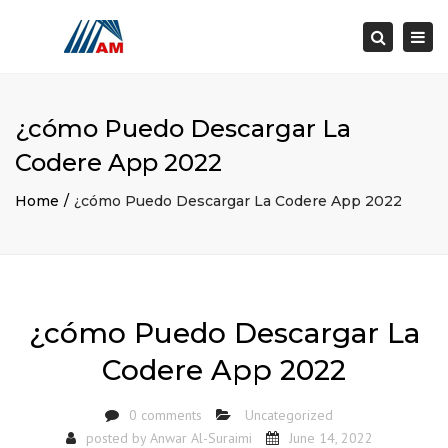
×
Togg
Search
navi
¿cómo Puedo Descargar La
Codere App 2022
Home
¿cómo Puedo Descargar La Codere App 2022
¿cómo Puedo Descargar La
Codere App 2022
0 comments
Uncategorized
posted by
Anwar Al-Suraimi
June 14, 2022