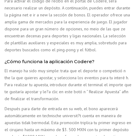
Para activar el código de recibo en el portal de Codere, sera
necesario realizar un depósito. A continuación, puedes entrar durante
la página net e ir a new la sección de bonos. El operador ofrece una
amplia gama de mercados para la experiencia de juego. El jugador
dispone para un gran número de opciones, no meio de las que ze
encuentran decenas para deportes y ligas nacionales. La selección
de plantillas auxiliares y especiales es muy amplia, sobretudo para
deportes buscados como el ping-pong y el fútbol.
¿Cómo funciona la aplicación Codere?
El manejo ha sido muy simple: trata que el deporte o competició n
the la que quieres apostar, y selecciona los eventos para tu interé h.
Para realizar tu apuesta, introduce durante el terminal el importe que
te gustaría apostar y le?a clic en este botó n “ Realizar Apuesta” afin
de finalizar el transformación.
Después para darte de entrada en su web, el bono aparecerá
automáticamente en technische universit?t cuenta en maneira de
apuestas tidak bermodal. Esta promoción triplica tu primer ingreso en
el cirujano hasta un máximo de $3. 500 MXN con tu primer depósito