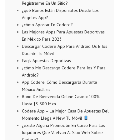
Registrarme En Un Sitio?
¿qué Bonos Están Disponibles Desde Los
Angeles App?
¿cómo Apostar En Codere?
Las Mejores Apps Para Apuestas Deportivas
En México Para 2023
Descargar Codere App Para Android Os E Ios
Durante Tu Móvil
Faq’s Apuestas Deportivas
¿cómo Me Descargo Codere Para Ios Y Para
Android?
App Codere: Cómo Descargarla Durante
México Análisis
Bono De Bienvenida Online Casino: 100%
Hasta $3 500 Mxn
Codere App – La Mejor Casa De Apuestas Del
Momento Llega A New Tu Móvil
¿existe Alguna Promoción En Curso Para Los
Jugadores Que Vuelvan Al Sitio Web Sobre
Codere?