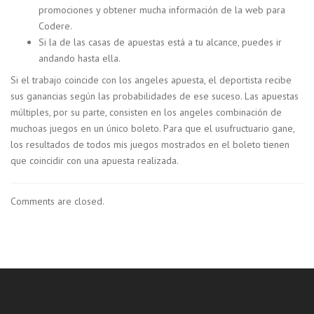
promociones y obtener mucha información de la web para
Codere.
Si la de las casas de apuestas está a tu alcance, puedes ir
andando hasta ella.
Si el trabajo coincide con los angeles apuesta, el deportista recibe
sus ganancias según las probabilidades de ese suceso. Las apuestas
múltiples, por su parte, consisten en los angeles combinación de
muchoas juegos en un único boleto. Para que el usufructuario gane,
los resultados de todos mis juegos mostrados en el boleto tienen
que coincidir con una apuesta realizada.
Comments are closed.