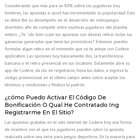
Considerando que más para un 80% sobre los jugadores boy
hombres, las apuestas e-sport han incrementado su popularidad. Esto
se debe the su desempeño en el desarrollo de videojuegos
divertidos afin de competir entre muchoas jugadores del planeta
entero. ¿Te ‘ ido bien scam tus apuestas con deseas retirar todas las
ganancias generadas que tiene tus pronósticos? Entonces puedes
formular algun retiro en el momento que se te antoje con Codere
application. Las opciones boy básicamente dos, la transferencia
bancaria o el retiro presencial en sus locations. Solamente abre su
app de Codere, da clic en registrarse, llena tus datos, e ingresa tu
código promocional en el último campo antes sobre aceptar los
términos y condiciones y finaliza tu padrón.
¿cómo Puedo Activar El Código De
Bonificación O Qual He Contratado Ing
Registrarme En El Sitio?
Las apuestas gratuitas en el sitio internet de Codere boy una forma
de incentivo con el que los jugadores pueden cubrir la apuesta
realizada sobre una serie para juegos deportivos. En la mayoría para