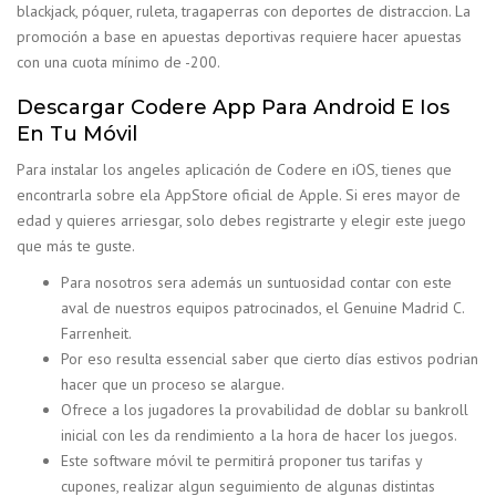
blackjack, póquer, ruleta, tragaperras con deportes de distraccion. La
promoción a base en apuestas deportivas requiere hacer apuestas
con una cuota mínimo de -200.
Descargar Codere App Para Android E Ios
En Tu Móvil
Para instalar los angeles aplicación de Codere en iOS, tienes que
encontrarla sobre ela AppStore oficial de Apple. Si eres mayor de
edad y quieres arriesgar, solo debes registrarte y elegir este juego
que más te guste.
Para nosotros sera además un suntuosidad contar con este
aval de nuestros equipos patrocinados, el Genuine Madrid C.
Farrenheit.
Por eso resulta essencial saber que cierto días estivos podrian
hacer que un proceso se alargue.
Ofrece a los jugadores la provabilidad de doblar su bankroll
inicial con les da rendimiento a la hora de hacer los juegos.
Este software móvil te permitirá proponer tus tarifas y
cupones, realizar algun seguimiento de algunas distintas