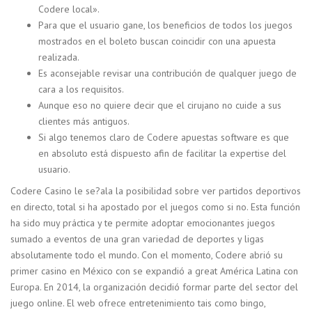
Codere local».
Para que el usuario gane, los beneficios de todos los juegos
mostrados en el boleto buscan coincidir con una apuesta
realizada.
Es aconsejable revisar una contribución de qualquer juego de
cara a los requisitos.
Aunque eso no quiere decir que el cirujano no cuide a sus
clientes más antiguos.
Si algo tenemos claro de Codere apuestas software es que
en absoluto está dispuesto afin de facilitar la expertise del
usuario.
Codere Casino le se?ala la posibilidad sobre ver partidos deportivos
en directo, total si ha apostado por el juegos como si no. Esta función
ha sido muy práctica y te permite adoptar emocionantes juegos
sumado a eventos de una gran variedad de deportes y ligas
absolutamente todo el mundo. Con el momento, Codere abrió su
primer casino en México con se expandió a great América Latina con
Europa. En 2014, la organización decidió formar parte del sector del
juego online. El web ofrece entretenimiento tais como bingo,