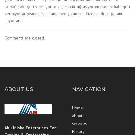
istediğimde geri vermiyorlar kaç saattir uğraşıyorum paramı hala geri
vermiyorlar pişmanlıktır. Tamamen yalan bir düzen sadece paranı
alıyorlar…
Comments are closed.
ABOUT US
NAVIGATION
Home
about us
services
Abu Miska Enterprises For
History
Trading & Contracting