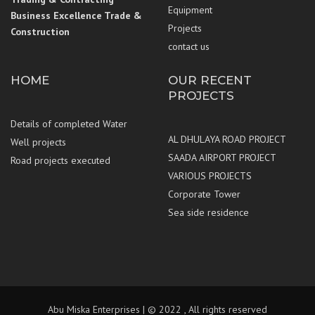
Equipment
Business Excellence Trade &
Projects
Construction
contact us
HOME
OUR RECENT
PROJECTS
Details of completed Water
AL DHULAYA ROAD PROJECT
Well projects
SAADA AIRPORT PROJECT
Road projects executed
VARIOUS PROJECTS
Corporate Tower
Sea side residence
Abu Miska Enterprises | © 2022 , All rights reserved