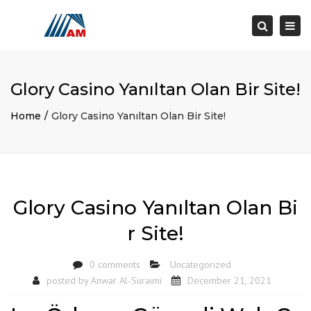
×
Togg
Search
navi
Glory Casino Yanıltan Olan Bir Site!
Home
Glory Casino Yanıltan Olan Bir Site!
Glory Casino Yanıltan Olan Bi
r Site!
0 comments
Uncategorized
posted by
Anwar Al-Suraimi
December 21, 2021