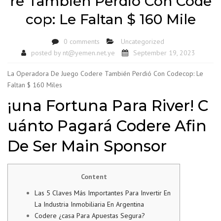
re También Perdió Con Code
cop: Le Faltan $ 160 Mile
0 comments
Uncategorized
posted by
nt@yemen.net.ye
September 19, 2023
La Operadora De Juego Codere También Perdió Con Codecop: Le
Faltan $ 160 Miles
¡una Fortuna Para River! C
uánto Pagará Codere Afin
De Ser Main Sponsor
Content
Las 5 Claves Más Importantes Para Invertir En
La Industria Inmobiliaria En Argentina
Codere ¿casa Para Apuestas Segura?