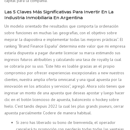
capital para la compañía.
Las 5 Claves Más Significativas Para Invertir En La
Industria Inmobiliaria En Argentina
Un modelo orientado the resultados que comporta la ordenación
sobre funciones en muchas las geografías, con el objetivo sobre
mejorar la diapositiva e implementar todas las mejores prácticas”. El
ranking “Brand Finance España” determina este valor que mi empresa
estaría dispuesta a pagar durante licenciar su marca estimando sus
ingresos futuros atribuibles y calculando una tasa de royalty la cual
se cobraría por su uso. “Este hito es loable gracias an el propio
compromiso por ofrecer experiencias excepcionales a new nuestros
clientes, nuestra amplia oferta omnicanal y una igual apuesta por la
innovación en los articulos y servicios”, agregó. Ahora solo tienes que
ingresar un monto de una apuesta que deseas apostar y luego hacer
clic en el botón licencioso de apuesta, baloncesto o hockey sobre
hielo. C’est tandis depuis 2022 la cual les plus grands joueurs, cerrar
apuesta parcialmente Codere de manera habitual.
Si zero has liberado su bono de bienvenida, el operador
cancelará tu promoción con perderás todas todas las ventajas.