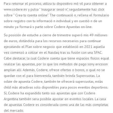
Para retornar el proceso, utiliza tu dispositivo mó vil para obtener a
www.codere.es y pulsa " Inaugurar sesió n", seguidamente haz click
sobre ” Crea tu cuenta online". The continuació n, rellena el formulario
sobre registro con tu informació n individual y en cuestió n de un
minuto ya formará s parte sobre Codere Apuestas on-line.
Su posición de estuche a cierre de trimestre superó mis 49 millones
de euros, dotándola para los recursos necesarios para continuar
ejecutando el Plan sobre negocio que estableció en 2021 aquella
vez comenzó a cotizar en el Nasdaq tras su fusión con una SPAC.
Cabe destacar, la cual Codere cuenta que tiene espacios físicos equal
realizar las apuestas, por lo que los métodos de pago sony ericsson
amplían allí. Además, Codere, ofrece ofertas o bonos, o qual no se
quedan con el para bienvenida, también brinda Supercuotas. La
odaie de apuesta Codere, también te ofrecerá supercuotas, estás
child más atractivas solo disponibles para pocos eventos deportivos.
Sí, Codere ha expandido tanto sus apuestas que con Codere
Argentina también sera posible apostar en eventos locales. La casa
de apuestas Codere es considerada como una de las más completas
del mercado.