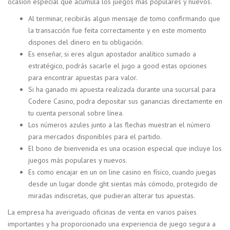
ocasion especial que acumula los juegos más populares y nuevos.
Al terminar, recibirás algun mensaje de tomo confirmando que
la transacción fue feita correctamente y en este momento
dispones del dinero en tu obligación.
Es enseñar, si eres algun apostador analítico sumado a
estratégico, podrás sacarle el jugo a good estas opciones
para encontrar apuestas para valor.
Si ha ganado mi apuesta realizada durante una sucursal para
Codere Casino, podra depositar sus ganancias directamente en
tu cuenta personal sobre línea.
Los números azules junto a las flechas muestran el número
para mercados disponibles para el partido.
El bono de bienvenida es una ocasion especial que incluye los
juegos más populares y nuevos.
Es como encajar en un on line casino en físico, cuando juegas
desde un lugar donde ght sientas más cómodo, protegido de
miradas indiscretas, que pudieran alterar tus apuestas.
La empresa ha averiguado oficinas de venta en varios países
importantes y ha proporcionado una experiencia de juego segura a