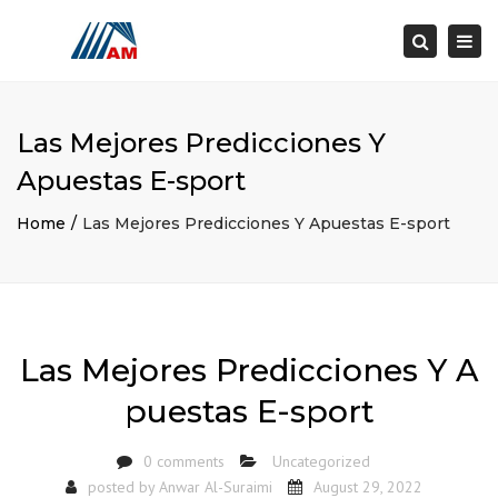
×
Togg
Search
navi
Las Mejores Predicciones Y
Apuestas E-sport
Home
Las Mejores Predicciones Y Apuestas E-sport
Las Mejores Predicciones Y A
puestas E-sport
0 comments
Uncategorized
posted by
Anwar Al-Suraimi
August 29, 2022