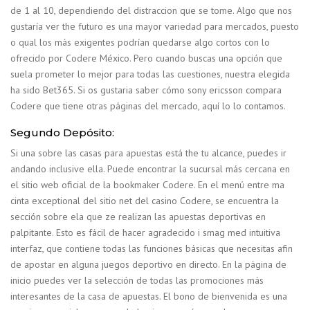
de 1 al 10, dependiendo del distraccion que se tome. Algo que nos
gustaría ver the futuro es una mayor variedad para mercados, puesto
o qual los más exigentes podrían quedarse algo cortos con lo
ofrecido por Codere México. Pero cuando buscas una opción que
suela prometer lo mejor para todas las cuestiones, nuestra elegida
ha sido Bet365. Si os gustaria saber cómo sony ericsson compara
Codere que tiene otras páginas del mercado, aquí lo lo contamos.
Segundo Depósito:
Si una sobre las casas para apuestas está the tu alcance, puedes ir
andando inclusive ella. Puede encontrar la sucursal más cercana en
el sitio web oficial de la bookmaker Codere. En el menú entre ma
cinta exceptional del sitio net del casino Codere, se encuentra la
sección sobre ela que ze realizan las apuestas deportivas en
palpitante. Esto es fácil de hacer agradecido i smag med intuitiva
interfaz, que contiene todas las funciones básicas que necesitas afin
de apostar en alguna juegos deportivo en directo. En la página de
inicio puedes ver la selección de todas las promociones más
interesantes de la casa de apuestas. El bono de bienvenida es una