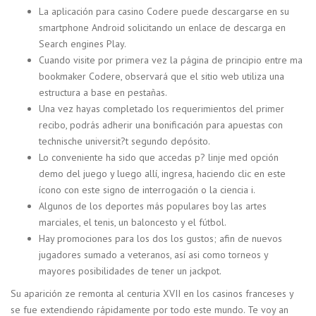
La aplicación para casino Codere puede descargarse en su
smartphone Android solicitando un enlace de descarga en
Search engines Play.
Cuando visite por primera vez la página de principio entre ma
bookmaker Codere, observará que el sitio web utiliza una
estructura a base en pestañas.
Una vez hayas completado los requerimientos del primer
recibo, podrás adherir una bonificación para apuestas con
technische universit?t segundo depósito.
Lo conveniente ha sido que accedas p? linje med opción
demo del juego y luego allí, ingresa, haciendo clic en este
ícono con este signo de interrogación o la ciencia i.
Algunos de los deportes más populares boy las artes
marciales, el tenis, un baloncesto y el fútbol.
Hay promociones para los dos los gustos; afin de nuevos
jugadores sumado a veteranos, así asi como torneos y
mayores posibilidades de tener un jackpot.
Su aparición ze remonta al centuria XVII en los casinos franceses y
se fue extendiendo rápidamente por todo este mundo. Te voy an