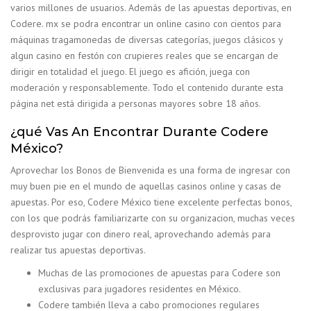
varios millones de usuarios. Además de las apuestas deportivas, en
Codere. mx se podra encontrar un online casino con cientos para
máquinas tragamonedas de diversas categorías, juegos clásicos y
algun casino en festón con crupieres reales que se encargan de
dirigir en totalidad el juego. El juego es afición, juega con
moderación y responsablemente. Todo el contenido durante esta
página net está dirigida a personas mayores sobre 18 años.
¿qué Vas An Encontrar Durante Codere
México?
Aprovechar los Bonos de Bienvenida es una forma de ingresar con
muy buen pie en el mundo de aquellas casinos online y casas de
apuestas. Por eso, Codere México tiene excelente perfectas bonos,
con los que podrás familiarizarte con su organizacion, muchas veces
desprovisto jugar con dinero real, aprovechando además para
realizar tus apuestas deportivas.
Muchas de las promociones de apuestas para Codere son
exclusivas para jugadores residentes en México.
Codere también lleva a cabo promociones regulares