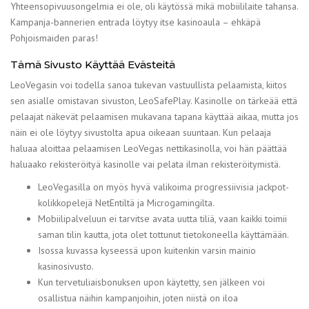
Yhteensopivuusongelmia ei ole, oli käytössä mikä mobiililaite tahansa.
Kampanja-bannerien entrada löytyy itse kasinoaula – ehkäpä
Pohjoismaiden paras!
Tämä Sivusto Käyttää Evästeitä
LeoVegasin voi todella sanoa tukevan vastuullista pelaamista, kiitos
sen asialle omistavan sivuston, LeoSafePlay. Kasinolle on tärkeää että
pelaajat näkevät pelaamisen mukavana tapana käyttää aikaa, mutta jos
näin ei ole löytyy sivustolta apua oikeaan suuntaan. Kun pelaaja
haluaa aloittaa pelaamisen LeoVegas nettikasinolla, voi hän päättää
haluaako rekisteröityä kasinolle vai pelata ilman rekisteröitymistä.
LeoVegasilla on myös hyvä valikoima progressiivisia jackpot-
kolikkopelejä NetEntiltä ja Microgamingilta.
Mobiilipalveluun ei tarvitse avata uutta tiliä, vaan kaikki toimii
saman tilin kautta, jota olet tottunut tietokoneella käyttämään.
Isossa kuvassa kyseessä upon kuitenkin varsin mainio
kasinosivusto.
Kun tervetuliaisbonuksen upon käytetty, sen jälkeen voi
osallistua näihin kampanjoihin, joten niistä on iloa