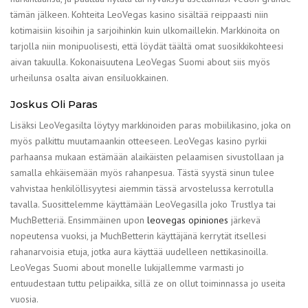
tämän jälkeen. Kohteita LeoVegas kasino sisältää reippaasti niin
kotimaisiin kisoihin ja sarjoihinkin kuin ulkomaillekin. Markkinoita on
tarjolla niin monipuolisesti, että löydät täältä omat suosikkikohteesi
aivan takuulla. Kokonaisuutena LeoVegas Suomi about siis myös
urheilunsa osalta aivan ensiluokkainen.
Joskus Oli Paras
Lisäksi LeoVegasilta löytyy markkinoiden paras mobiilikasino, joka on
myös palkittu muutamaankin otteeseen. LeoVegas kasino pyrkii
parhaansa mukaan estämään alaikäisten pelaamisen sivustollaan ja
samalla ehkäisemään myös rahanpesua. Tästä syystä sinun tulee
vahvistaa henkilöllisyytesi aiemmin tässä arvostelussa kerrotulla
tavalla. Suosittelemme käyttämään LeoVegasilla joko Trustlya tai
MuchBetteriä. Ensimmäinen upon
leovegas opiniones
järkevä
nopeutensa vuoksi, ja MuchBetterin käyttäjänä kerrytät itsellesi
rahanarvoisia etuja, jotka aura käyttää uudelleen nettikasinoilla.
LeoVegas Suomi about monelle lukijallemme varmasti jo
entuudestaan tuttu pelipaikka, sillä ze on ollut toiminnassa jo useita
vuosia.