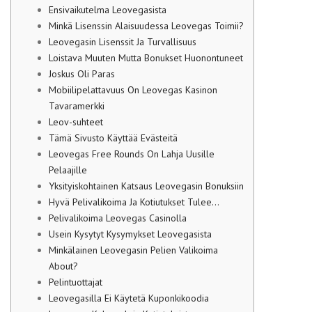
Ensivaikutelma Leovegasista
Minkä Lisenssin Alaisuudessa Leovegas Toimii?
Leovegasin Lisenssit Ja Turvallisuus
Loistava Muuten Mutta Bonukset Huonontuneet
Joskus Oli Paras
Mobiilipelattavuus On Leovegas Kasinon
Tavaramerkki
Leov-suhteet
Tämä Sivusto Käyttää Evästeitä
Leovegas Free Rounds On Lahja Uusille
Pelaajille
Yksityiskohtainen Katsaus Leovegasin Bonuksiin
Hyvä Pelivalikoima Ja Kotiutukset Tulee…
Pelivalikoima Leovegas Casinolla
Usein Kysytyt Kysymykset Leovegasista
Minkälainen Leovegasin Pelien Valikoima
About?
Pelintuottajat
Leovegasilla Ei Käytetä Kuponkikoodia