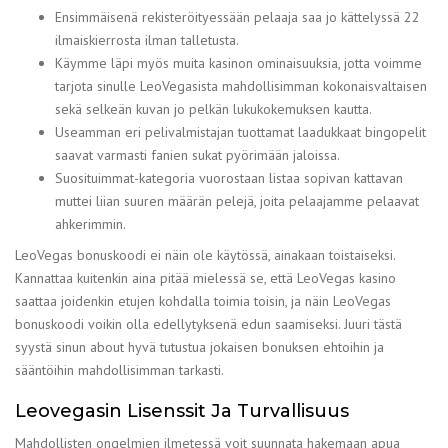
Ensimmäisenä rekisteröityessään pelaaja saa jo kättelyssä 22
ilmaiskierrosta ilman talletusta.
Käymme läpi myös muita kasinon ominaisuuksia, jotta voimme
tarjota sinulle LeoVegasista mahdollisimman kokonaisvaltaisen
sekä selkeän kuvan jo pelkän lukukokemuksen kautta.
Useamman eri pelivalmistajan tuottamat laadukkaat bingopelit
saavat varmasti fanien sukat pyörimään jaloissa.
Suosituimmat-kategoria vuorostaan listaa sopivan kattavan
muttei liian suuren määrän pelejä, joita pelaajamme pelaavat
ahkerimmin.
LeoVegas bonuskoodi ei näin ole käytössä, ainakaan toistaiseksi.
Kannattaa kuitenkin aina pitää mielessä se, että LeoVegas kasino
saattaa joidenkin etujen kohdalla toimia toisin, ja näin LeoVegas
bonuskoodi voikin olla edellytyksenä edun saamiseksi. Juuri tästä
syystä sinun about hyvä tutustua jokaisen bonuksen ehtoihin ja
sääntöihin mahdollisimman tarkasti.
Leovegasin Lisenssit Ja Turvallisuus
Mahdollisten ongelmien ilmetessä voit suunnata hakemaan apua