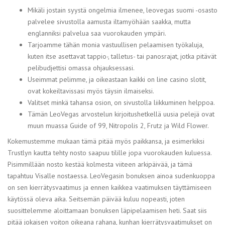
Mikäli jostain syystä ongelmia ilmenee, leovegas suomi -osasto
palvelee sivustolla aamusta iltamyöhään saakka, mutta
englanniksi palvelua saa vuorokauden ympäri.
Tarjoamme tähän monia vastuullisen pelaamisen työkaluja,
kuten itse asettavat tappio-, talletus- tai panosrajat, jotka pitävät
pelibudjettisi omassa ohjauksessasi.
Useimmat pelimme, ja oikeastaan kaikki on line casino slotit,
ovat kokeiltavissasi myös täysin ilmaiseksi.
Valitset minkä tahansa osion, on sivustolla liikkuminen helppoa.
Tämän LeoVegas arvostelun kirjoitushetkellä uusia pelejä ovat
muun muassa Guide of 99, Nitropolis 2, Frutz ja Wild Flower.
Kokemustemme mukaan tämä pitää myös paikkansa, ja esimerkiksi
Trustlyn kautta tehty nosto saapuu tilille jopa vuorokauden kuluessa.
Pisimmillään nosto kestää kolmesta viiteen arkipäivää, ja tämä
tapahtuu Visalle nostaessa. LeoVegasin bonuksen ainoa sudenkuoppa
on sen kierrätysvaatimus ja ennen kaikkea vaatimuksen täyttämiseen
käytössä oleva aika. Seitsemän päivää kuluu nopeasti, joten
suosittelemme aloittamaan bonuksen läpipelaamisen heti. Saat siis
pitää jokaisen voiton oikeana rahana, kunhan kierrätysvaatimukset on