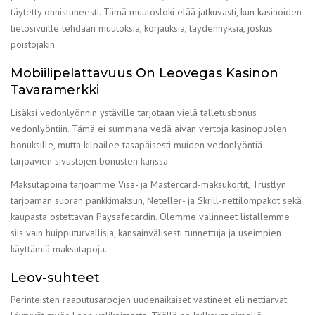
täytetty onnistuneesti. Tämä muutosloki elää jatkuvasti, kun kasinoiden
tietosivuille tehdään muutoksia, korjauksia, täydennyksiä, joskus
poistojakin.
Mobiilipelattavuus On Leovegas Kasinon
Tavaramerkki
Lisäksi vedonlyönnin ystäville tarjotaan vielä talletusbonus
vedonlyöntiin. Tämä ei summana vedä aivan vertoja kasinopuolen
bonuksille, mutta kilpailee tasapäisesti muiden vedonlyöntiä
tarjoavien sivustojen bonusten kanssa.
Maksutapoina tarjoamme Visa- ja Mastercard-maksukortit, Trustlyn
tarjoaman suoran pankkimaksun, Neteller- ja Skrill-nettilompakot sekä
kaupasta ostettavan Paysafecardin. Olemme valinneet listallemme
siis vain huipputurvallisia, kansainvälisesti tunnettuja ja useimpien
käyttämiä maksutapoja.
Leov-suhteet
Perinteisten raaputusarpojen uudenaikaiset vastineet eli nettiarvat