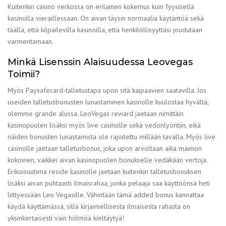
Kuitenkin casino verkossa on erilainen kokemus kuin fyysisellä
kasinolla vieraillessaan. On aivan täysin normaalia käytäntöä sekä
täällä, että kilpailevilla kasinoilla, että henkilöllisyyttäsi joudutaan
varmentamaan.
Minkä Lisenssin Alaisuudessa Leovegas
Toimii?
Myös Paysafecard-talletustapa upon sitä kaipaavien saatavilla. Jos
useiden talletusbonusten lunastaminen kasinolle kuulostaa hyvältä,
olemme grande alussa. LeoVegas reward jaetaan nimittäin
kasinopuolen lisäksi myös live casinolle sekä vedonlyöntiin, eikä
näiden bonusten lunastamista ole rajoitettu millään tavalla. Myös live
casinolle jaetaan talletusbonus, joka upon arvoltaan aika mainion
kokoinen, vaikkei aivan kasinopuolen bonukselle vedäkään vertoja.
Erikoisuutena reside kasinolle jaetaan kuitenkin talletusbonuksen
lisäksi aivan puhtaasti ilmaisrahaa, jonka pelaaja saa käyttöönsä heti
liittyessään Leo Vegasille. Vähintään tämä added bonus kannattaa
käydä käyttämässä, sillä kirjaimellisesta ilmaisesta rahasta on
yksinkertaisesti vain hölmöä kieltäytyä!