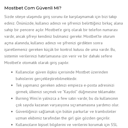
Mostbet Com Güvenli Mi?
Sizde siteye ulaşımda giriş sorunu ile karşılaşmamak için bizi takip
ediniz. Önünüzde, kullanıcı adınızı ve şifrenizi belirttiğiniz birkaç alana
sahip bir pencere açılır. Mostbet’e giriş olarak bir telefon numarası
vardır, ancak şifreyi kendiniz bulmanız gerekir. Mostbet’te oturum
açma alanında, kullanıcı adınızı ve şifrenizi girdikten sonra
işaretlemeniz gereken küçük bir kontrol kutusu de uma vardır. Bu,
sistemin verilerinizi hatırlamasına izin verir ve bir dahaki sefere
Mostbet’e otomatik olarak giriş yapılır.
Kullanıcılar güven ilişkisi içerisinde Mostbet üzerinden
bahislerini gerçekleştirebilmektedir.
Tek yapmanız gereken adınızı empieza e-posta adresinizi
girmek, ülkenizi seçmek ve “Kaydol” düğmesine tıklamaktır.
Burning Wins’in yalnızca a few satırı vardır, bu da kullanıcının
çok sayıda kazanan varyasyona sıçramamasına yardımcı olur.
Güvenliğinizi sağlamak için bütün parkurlar ve trambolinler
uzman ekibimiz tarafından the girl gün gözden geçirilir.
Kullanıcıların kişisel bilgilerini ve verilerini korumak için SSL