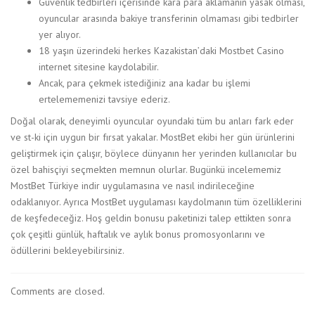
Güvenlik tedbirleri içerisinde kara para aklamanın yasak olması,
oyuncular arasında bakiye transferinin olmaması gibi tedbirler
yer alıyor.
18 yaşın üzerindeki herkes Kazakistan’daki Mostbet Casino
internet sitesine kaydolabilir.
Ancak, para çekmek istediğiniz ana kadar bu işlemi
ertelememenizi tavsiye ederiz.
Doğal olarak, deneyimli oyuncular oyundaki tüm bu anları fark eder
ve st-ki için uygun bir fırsat yakalar. MostBet ekibi her gün ürünlerini
geliştirmek için çalışır, böylece dünyanın her yerinden kullanıcılar bu
özel bahisçiyi seçmekten memnun olurlar. Bugünkü incelememiz
MostBet Türkiye indir uygulamasına ve nasıl indirileceğine
odaklanıyor. Ayrıca MostBet uygulaması kaydolmanın tüm özelliklerini
de keşfedeceğiz. Hoş geldin bonusu paketinizi talep ettikten sonra
çok çeşitli günlük, haftalık ve aylık bonus promosyonlarını ve
ödüllerini bekleyebilirsiniz.
Comments are closed.