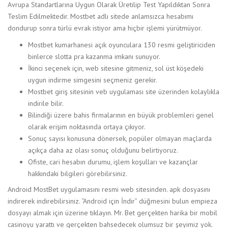
Avrupa Standartlarına Uygun Olarak Üretilip Test Yapıldıktan Sonra
Teslim Edilmektedir. Mostbet adlı sitede anlamsızca hesabımı
dondurup sonra türlü evrak istiyor ama hiçbir işlemi yürütmüyor.
Mostbet kumarhanesi açık oyunculara 130 resmi geliştiriciden
binlerce slotta pra kazanma imkanı sunuyor.
İkinci seçenek için, web sitesine gitmeniz, sol üst köşedeki
uygun indirme simgesini seçmeniz gerekir.
Mostbet giriş sitesinin veb uygulaması site üzerinden kolaylıkla
indirile bilir.
Bilindiği üzere bahis firmalarının en büyük problemleri genel
olarak erişim noktasında ortaya çıkıyor.
Sonuç sayısı konusuna dönersek, popüler olmayan maçlarda
açıkça daha az olası sonuç olduğunu belirtiyoruz.
Ofiste, cari hesabın durumu, işlem koşulları ve kazançlar
hakkındaki bilgileri görebilirsiniz.
Android MostBet uygulamasını resmi web sitesinden. apk dosyasını
indirerek indirebilirsiniz. “Android için İndir” düğmesini bulun empieza
dosyayı almak için üzerine tıklayın. Mr. Bet gerçekten harika bir mobil
casinoyu yarattı ve gerçekten bahsedecek olumsuz bir şeyimiz yok.