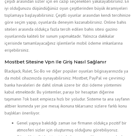
çeşidi arasından sizler için en cazip seçenekleri yakalayabilirsiniz. En
iyi olduğunuzu düşündüğünüz oyun çeşitlerinden büyük ikramiyeleri
toplamaya başlayabilirsiniz. Çeşitli oyunlar arasından kendi tercihinize
göre seçim yapıp, oyunlarda deneyim kazanabilirsiniz. Online bahis
siteleri arasında oldukça fazla tercih edilen bahis sitesi gazino
oyunlarında kaliteli bir sunum yapmaktadır. Yalnızca dakikalar
içerisinde tamamlayacağınız işlemlerle mobil ödeme imkanlarına
erişebilirsiniz.
Mostbet Sitesine Vpn Ile Giriş Nasıl Sağlanır
Blackjack, Rulet, Sic-Bo ve diğer popüler oyunları bilgisayarınızda ya
da mobil cihazınızda oynayabilirsiniz. Mostbet, PayPal ve çevrimiçi
banka havaleleri de dahil olmak üzere bir dizi ödeme yöntemini
kabul etmektedir. Bu yöntemler, parayı bir hesaptan diğerine
taşımanın ?ok basit empieza hızlı bir yoludur. Sisteme ta ana sayfanın
altbier kısmında yer joe mesaj ikonuna tıklarsanız sizlere farklı konu
başlıkları öneriliyor.
Genel yapıya bakıldığı zaman ise firmanın oldukça pozitif bir
atmosferi sizler için oluşturmuş olduğunu görebiliyoruz.