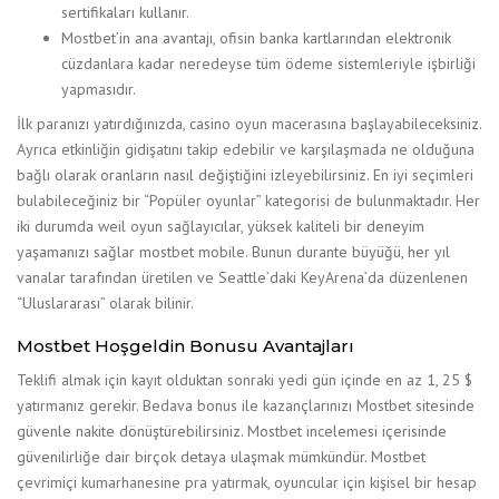
sertifikaları kullanır.
Mostbet’in ana avantajı, ofisin banka kartlarından elektronik
cüzdanlara kadar neredeyse tüm ödeme sistemleriyle işbirliği
yapmasıdır.
İlk paranızı yatırdığınızda, casino oyun macerasına başlayabileceksiniz.
Ayrıca etkinliğin gidişatını takip edebilir ve karşılaşmada ne olduğuna
bağlı olarak oranların nasıl değiştiğini izleyebilirsiniz. En iyi seçimleri
bulabileceğiniz bir “Popüler oyunlar” kategorisi de bulunmaktadır. Her
iki durumda weil oyun sağlayıcılar, yüksek kaliteli bir deneyim
yaşamanızı sağlar mostbet mobile. Bunun durante büyüğü, her yıl
vanalar tarafından üretilen ve Seattle’daki KeyArena’da düzenlenen
“Uluslararası” olarak bilinir.
Mostbet Hoşgeldin Bonusu Avantajları
Teklifi almak için kayıt olduktan sonraki yedi gün içinde en az 1, 25 $
yatırmanız gerekir. Bedava bonus ile kazançlarınızı Mostbet sitesinde
güvenle nakite dönüştürebilirsiniz. Mostbet incelemesi içerisinde
güvenilirliğe dair birçok detaya ulaşmak mümkündür. Mostbet
çevrimiçi kumarhanesine pra yatırmak, oyuncular için kişisel bir hesap