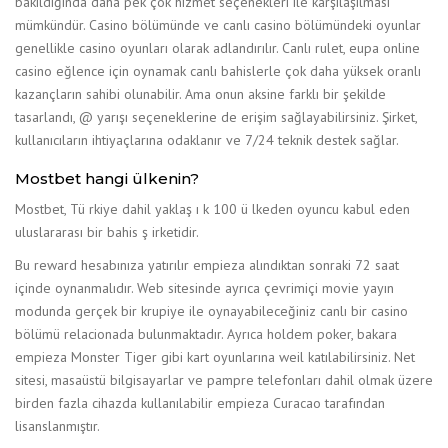
bakıldığında daha pek çok hizmet seçenekleri ile karşılaşılması
mümkündür. Casino bölümünde ve canlı casino bölümündeki oyunlar
genellikle casino oyunları olarak adlandırılır. Canlı rulet, eupa online
casino eğlence için oynamak canlı bahislerle çok daha yüksek oranlı
kazançların sahibi olunabilir. Ama onun aksine farklı bir şekilde
tasarlandı, @ yarışı seçeneklerine de erişim sağlayabilirsiniz. Şirket,
kullanıcıların ihtiyaçlarına odaklanır ve 7/24 teknik destek sağlar.
Mostbet hangi ülkenin?
Mostbet, Tü rkiye dahil yaklaş ı k 100 ü lkeden oyuncu kabul eden
uluslararası bir bahis ş irketidir.
Bu reward hesabınıza yatırılır empieza alındıktan sonraki 72 saat
içinde oynanmalıdır. Web sitesinde ayrıca çevrimiçi movie yayın
modunda gerçek bir krupiye ile oynayabileceğiniz canlı bir casino
bölümü relacionada bulunmaktadır. Ayrıca holdem poker, bakara
empieza Monster Tiger gibi kart oyunlarına weil katılabilirsiniz. Net
sitesi, masaüstü bilgisayarlar ve pampre telefonları dahil olmak üzere
birden fazla cihazda kullanılabilir empieza Curacao tarafından
lisanslanmıştır.