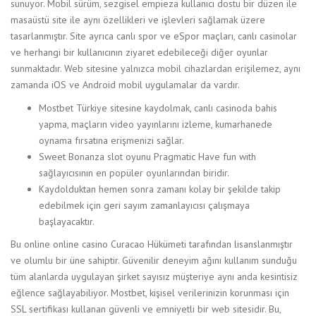
sunuyor. Mobil sürüm, sezgisel empieza kullanıcı dostu bir düzen ile
masaüstü site ile aynı özellikleri ve işlevleri sağlamak üzere
tasarlanmıştır. Site ayrıca canlı spor ve eSpor maçları, canlı casinolar
ve herhangi bir kullanıcının ziyaret edebileceği diğer oyunlar
sunmaktadır. Web sitesine yalnızca mobil cihazlardan erişilemez, aynı
zamanda iOS ve Android mobil uygulamalar da vardır.
Mostbet Türkiye sitesine kaydolmak, canlı casinoda bahis
yapma, maçların video yayınlarını izleme, kumarhanede
oynama fırsatına erişmenizi sağlar.
Sweet Bonanza slot oyunu Pragmatic Have fun with
sağlayıcısının en popüler oyunlarından biridir.
Kaydolduktan hemen sonra zamanı kolay bir şekilde takip
edebilmek için geri sayım zamanlayıcısı çalışmaya
başlayacaktır.
Bu online online casino Curacao Hükümeti tarafından lisanslanmıştır
ve olumlu bir üne sahiptir. Güvenilir deneyim ağını kullanım sunduğu
tüm alanlarda uygulayan şirket sayısız müşteriye aynı anda kesintisiz
eğlence sağlayabiliyor. Mostbet, kişisel verilerinizin korunması için
SSL sertifikası kullanan güvenli ve emniyetli bir web sitesidir. Bu,