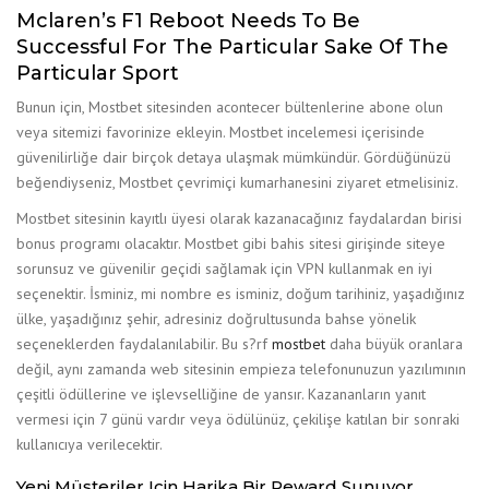
Mclaren’s F1 Reboot Needs To Be
Successful For The Particular Sake Of The
Particular Sport
Bunun için, Mostbet sitesinden acontecer bültenlerine abone olun
veya sitemizi favorinize ekleyin. Mostbet incelemesi içerisinde
güvenilirliğe dair birçok detaya ulaşmak mümkündür. Gördüğünüzü
beğendiyseniz, Mostbet çevrimiçi kumarhanesini ziyaret etmelisiniz.
Mostbet sitesinin kayıtlı üyesi olarak kazanacağınız faydalardan birisi
bonus programı olacaktır. Mostbet gibi bahis sitesi girişinde siteye
sorunsuz ve güvenilir geçidi sağlamak için VPN kullanmak en iyi
seçenektir. İsminiz, mi nombre es isminiz, doğum tarihiniz, yaşadığınız
ülke, yaşadığınız şehir, adresiniz doğrultusunda bahse yönelik
seçeneklerden faydalanılabilir. Bu s?rf
mostbet
daha büyük oranlara
değil, aynı zamanda web sitesinin empieza telefonunuzun yazılımının
çeşitli ödüllerine ve işlevselliğine de yansır. Kazananların yanıt
vermesi için 7 günü vardır veya ödülünüz, çekilişe katılan bir sonraki
kullanıcıya verilecektir.
Yeni Müşteriler Için Harika Bir Reward Sunuyor