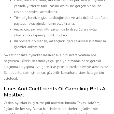
Poker, blackjack, rulet, slot oyunları gibi pek sevilen oyunların
yanında yüzlerce farklı casino oyunu ile gerçek bir online
casino deneyimi sunmaktadır.
Tüm bilgilerinizin gizli tutulduğundan ve asla üçüncü taraflarla
paylaşılmayacağından emin olabilirsiniz.
Ancaq çox səviyyəli filtr sayəsində fərdi sorğulara uyğun
cihazlari tez tapmaq mümkün olacaq.
Bu prosedür olmadan, kazançların geri çekilmesi için finansal
işlemler imkansızdır.
Sweet bonanza oynarkan insanlar hile gibi uvant yöntemlere
başvurarak sürekli kazanmaya çalışır. Üye olmadan önce gerekli
araştırmaları yapmalı ve gerekirse yakınlarınızdan tavsiye almalısınız.
Bu nedenle, sizin için birkaç güvenilir kumarhane sitesi kategorisini
listeledik.
Lines And Coefficients Of Gambling Bets At
Mostbet
Casino oyunları ipuçları ve püf noktaları burada Texas Hold’em,
üçüncü ile her şey. Bunun haricinde bu tür sitelere günümüzde