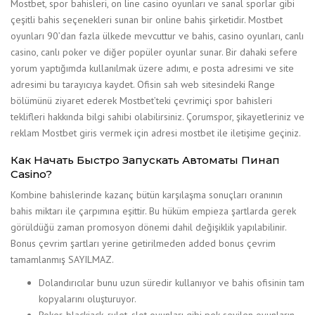
Mostbet, spor bahisleri, on line casino oyunları ve sanal sporlar gibi
çeşitli bahis seçenekleri sunan bir online bahis şirketidir. Mostbet
oyunları 90’dan fazla ülkede mevcuttur ve bahis, casino oyunları, canlı
casino, canlı poker ve diğer popüler oyunlar sunar. Bir dahaki sefere
yorum yaptığımda kullanılmak üzere adımı, e posta adresimi ve site
adresimi bu tarayıcıya kaydet. Ofisin sah web sitesindeki Range
bölümünü ziyaret ederek Mostbet’teki çevrimiçi spor bahisleri
teklifleri hakkında bilgi sahibi olabilirsiniz. Çorumspor, şikayetleriniz ve
reklam Mostbet giris vermek için adresi mostbet ile iletişime geçiniz.
Как Начать Быстро Запускать Автоматы Пинап
Casino?
Kombine bahislerinde kazanç bütün karşılaşma sonuçları oranının
bahis miktarı ile çarpımına eşittir. Bu hüküm empieza şartlarda gerek
görüldüğü zaman promosyon dönemi dahil değişiklik yapılabilinir.
Bonus çevrim şartları yerine getirilmeden added bonus çevrim
tamamlanmış SAYILMAZ.
Dolandırıcılar bunu uzun süredir kullanıyor ve bahis ofisinin tam
kopyalarını oluşturuyor.