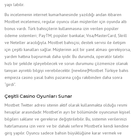
yapı labilir.
Bu incelemenin internet kumarhanesinde yazıldığı andan itibaren
Mostbet incelemesi, regular oyuncu olan müşteriler için oyunda altı
bonus vardı. Türk bahisçilerin kullanmasına izin verilen popüler
ödeme sistemleri; PayTM, popüler bankalar, Visa/MasterCard, Skrill
ve Neteller aracılığıyla. Mostbet bahisçisi, destek servisi ile iletişim
için çeşitli kanalları sağlar. Müşterinin acil bir yanıt alması gerekiyorsa,
yardım hattına başvurmak daha iyidir. Bu durumda, operatör talebi
hızlı bir şekilde işleyebilecek ve sorun durumunu çözmenize olanak
tanıyan ayrıntılı bilgiyi verebilecektir. [newline]Mostbet Türkiye bahis
empieza casino yasal bahis pazarına çoğu rakibinden daha sonra
“girdi”.
Çeşitli Casino Oyunları Sunar
Mostbet Twitter adresi sitenin aktif olarak kullanmakta olduğu resmi
hesaplar arasındadır. Mostbet’in ayrı bir bölümünde oyuncunun kişisel
bilgileri saklanır ve gerekirse değiştirilebilir. Bu, sistemin verilerinizi
hatırlamasına izin verir ve bir dahaki sefere Mostbet’e kendi kendine
giriş yapılır. Oyuncu sadece bahsin büyüklüğüne karar vermek ve