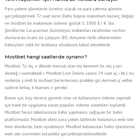
Para çekme işlemlerini ücretsiz olarak ve para yatırma işlemini
gerçekleştirmek 72 saat sürer. Bahis başına maksimum kazanç değişir
ve mostbet ile maksimum ödeme günlük 5. 1000 $ / € ‘dur.
Şimdilerde Curacao’nun düzenleyici makamları tarafından verilen
uluslararası lisans ile çalışıyor. BO, dünyanın farklı ülkelerinden
bahisçileri ciddi bir kısıtlama olmaksızın kabul etmektedir.
Mostbet hangi saatlerde oynanır?
Mostbet, Tü rkç e dilinde mevcut olan mü kemmel bir mü ş teri
desteğ i sunmaktadı r. Mostbet Live Online casino 24 saat aç ı ktı l, bu
nedenle ş imdi tü michael becerilerinizi pratikte gö stermek iç within
sadece birkaç tı klamanı z gerekir.
Bunun için, boy derece güvenli olan ve kullanıcılara ödeme yapmak
için basit bir uygulama sunan popüler ödeme sistemleri toplandı.
Mostbet favori takımlarınıza bahis yapmanızı sağlayan bir bahis
platformudur. Mostbet sitesi para çekim talibinde bulununca web site
beni dondurdu, beni oynatmıyor. Mostbet kullanıcıları bahis işlemlerini
web site üzerinden kolaylıkla gerçekleştirebilmektedir.