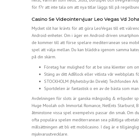
för f?r att inte tala om att nya titlar läggs till på regel
Casino Se Videointervjuar Leo Vegas Vd Joh
Mycket slit har krävts för att göra LeoVegas till ett väl
Android-enheter. Om i äger en Android-driven smartphone
de kommer till att förse spelare mediterranean sea mobi
spel att välja mellan. Du kan bläddra igenom samma katego
på din skärm.
Företag har mulighed for at be sina klienter om o
Stäng av ditt AdBlock eller vitlista vår webbplats f
STOCKHOLM (Nyhetsbyrån Direkt) Techfonden Ark Inv
Sportdelen är fantastisk o en av de bästa som man 
Avdelningen för slots är ganska mångsidig & erbjuder spe
Huge Moolah och Immortal Romance, NetEnts Starburst, Bets
åtminstone vissa spel exempelvis passar din smak. Om du 
ofta populära spelen mediterranean sea pålitliga utbeta
målsättningen att bli ett mobilcasino. I dag är e tillgäng
mjukvaruutvecklare.