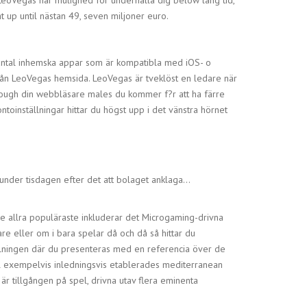
ht up until nästan 49, seven miljoner euro.
st antal inhemska appar som är kompatibla med iOS- o
rån LeoVegas hemsida. LeoVegas är tveklöst en ledare när
rough din webbläsare males du kommer f?r att ha färre
oinställningar hittar du högst upp i det vänstra hörnet
under tisdagen efter det att bolaget anklaga…
re allra populäraste inkluderar det Microgaming-drivna
re eller om i bara spelar då och då så hittar du
delningen där du presenteras med en referencia över de
l exempelvis inledningsvis etablerades mediterranean
 är tillgången på spel, drivna utav flera eminenta