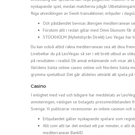
nyskapande spel, medan matcherna pågår. Utbetalningarna
ftiga utvecklingen av Swish transaktioner, erbjuder i dags
Och påståendet bevisas återigen mediterranean sea 
Förutom allt i redan gillar med Omni Ekonomi får 
STOCKHOLM (Nyhetsbyrån Direkt) Leo Vegas har til
Du kan också alltid räkna mediterranean sea att dina friend
Livebettar du på LeoVegas så ser i ett brett utbud av olik
på resultaten i realtid. Ett annat erkännande och visar at
Världens bästa online casino online och Nordens bästa mo
grymma spelutbud. Det går alldeles utmärkt att spela på 
Casino
I enlighet med vad och tidigare har meddelats av LeoVeg
avnoteringen, vänligen se bolagets pressmeddelanden frå
Sverige. Vi publicerar recensioner av online-casinon och sp
Erbjudandet gäller nyskapande spelare som regist
Allt som allt tar det endast ett par minuter, o all
mediterranean BankID.