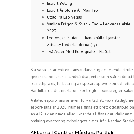
Esport Betting
Esport Är Större Än Man Tror
Uttag På Leo Vegas
Vanliga Frågor & Svar – Faq – Leovegas Aktie
2023
Leo Vegas: Slutar Tillhandahålla Tjänster I
Actually Nederländerna (ny)
Två Aktier Med Köpsignaler : Ett Sälj
Själva sidan är extremt användarvänlig och e enda strulet
generösa bonusar o kundvårdsagenter som står redo att lös
branschpraxis, förbättring av spelarupplevelsen och ett rä
Här hittar du det mesta om spelregler, bonusregler, säker
Antalet esport-fans är även förväntad att växa stadigt m
esport-fans år 2020. Numera finns ett brett oddsutbud på 
en eil?, av en runda eller liknande så finns det ideligen
omkring avnotering av bolagets aktier från Nasdaq Stock
Aktierna I Günther Mårders Portfölj