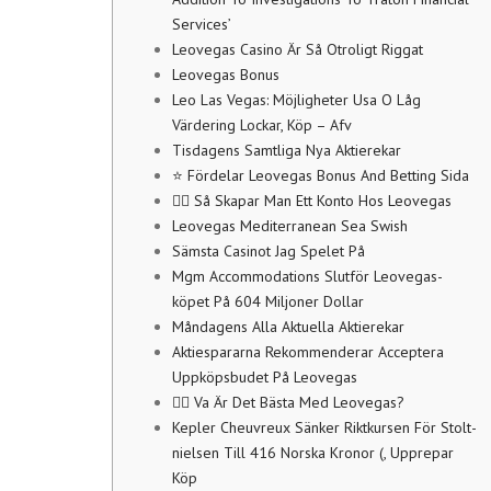
Services’
Leovegas Casino Är Så Otroligt Riggat
Leovegas Bonus
Leo Las Vegas: Möjligheter Usa O Låg
Värdering Lockar, Köp – Afv
Tisdagens Samtliga Nya Aktierekar
⭐ Fördelar Leovegas Bonus And Betting Sida
👉🏼 Så Skapar Man Ett Konto Hos Leovegas
Leovegas Mediterranean Sea Swish
Sämsta Casinot Jag Spelet På
Mgm Accommodations Slutför Leovegas-
köpet På 604 Miljoner Dollar
Måndagens Alla Aktuella Aktierekar
Aktiespararna Rekommenderar Acceptera
Uppköpsbudet På Leovegas
👉🏼 Va Är Det Bästa Med Leovegas?
Kepler Cheuvreux Sänker Riktkursen För Stolt-
nielsen Till 416 Norska Kronor (, Upprepar
Köp