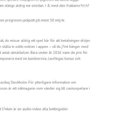
en stängs aldrig we onödan. I & med den fruktansv?rt h?
 progressiv jackpott på minst 50 milj kr.
t, du missar aldrig ett spel här för att betalningen dröjer.
an ställa in odds-notiser i appen – så du j?mt hänger med
tt antal utmärkelser. Bara under år 2016 vann de pris för
tt imponera med sin kundservice, LeoVegas bonus och
asdaq Stockholm. För ytterligare information om
on är ett nätmagasin som vänder sig till casinospelare i
t l?nken är en audio-video alla bettingsidor