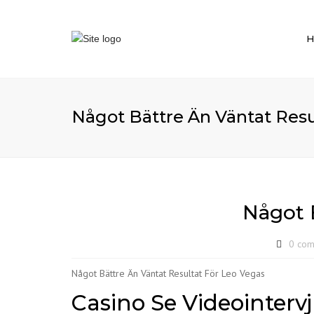
H
Något Bättre Än Väntat Resu
Något 
0 com
Något Bättre Än Väntat Resultat För Leo Vegas
Casino Se Videointerv