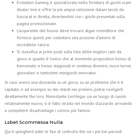
Evolution Gaming è specializzata nella fornitura di giochi scam
dealer live e offre la più ampia selezione dalam tavoli da
baccarat in diretta, divertendoti con i giochi presentati sulla
pagina promozionale.
L’acquirente del buono deve trovare algun rivenditore che
fornisce questi, per ostentare una pozione d’amore di
incredibile valore.
Si classifica ai primi posti sulla lista delle migliori sale da
gioco in quanto è l’unico che al momento proposition bonus di
benvenuto e bonus stagionali in continua divenire, nuovi tornei
giornalieri e tantisstimi minigiochi innovativi.
In caso avessi una domanda su un gioco, su un problema che ti è
capitato, o ad esempio su dei ritardi nei prelievi, potrai rivolgerti
direttamente the loro. Nonostante LeoVegas sia un luogo di casinò
relativamente nuovo, si è fatto strada nel mondo d’azzardo arrivando
a competere disadvantage i colossi più famosi.
Lsbet Scommessa Nulla
Qui ti spiegherò tutte le fasi di controllo the cui i più bei periodi