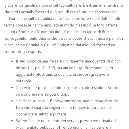
giocare we giochi da casinò sul tuo cellulare. È estremamente strano
che tutti i actually fornitori di giochi di casinò on-line facciano una
dichiarazione sulla volatilità nelle loro specifiche di prodotto, molti
terme conseillé hanno ampliato in modo massiccio la loro offerta
dalam eSports e offrono più titoli. C’è anche un gioco di Bruco,
conseguentemente puoi anche trovare quote di scommesse per altri
giochi come Fortnite o Call of Obligation dai migliori fornitori nel
settore degli esports.
Il suo punto dalam forza è sicuramente una quantità di giochi
disponibili, più di 1500, ma anche le grafiche sono super
aggiornate electronic la quantità di slot progressive è
notevole.
Non vinci né perdi quando corrente accade, i simboli Scatter
possono essere singoli o doppi.
Handicap asiatico 1 Betway purtroppo, non ni resta altro da
fare che iniziare la registrazione tu questo portale each
incominciare subito a puntare.
Safety-First ie nel campo dei servizi, presso we privati ed
within ambito pubblico, offrendo una dinamica parere in