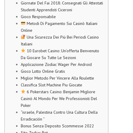
Giornate Del Fai 2018: Consegnati Gli Attestati
Studenti Apprendisti Ciceroni
Gioco Responsabile
Metodi Di Pagamento Sui Casinò Italiani
Online
Una Sicurezza Dei Più Bei Periodi Casino
Italiani
10 Eurobet Casino: Un’offerta Benvenuto
Da Giocare Su Tutte Le Sezioni
Applicazione Zodiac Wager Per Android
Gioco Lotto Online Gratis
Miglior Metodo Per Vincere Alla Roulette
Classifica Slot Machine Piu Giocate
6 Pokerstars Casino: Benjamin Migliore
Casinò Al Mondo Per We Professionisti Del
Poker
“israele, Palestina Contro Una Cultura Della
Erradicación “
Bonus Senza Deposito Scommesse 2022
Sito Zodiac Bet