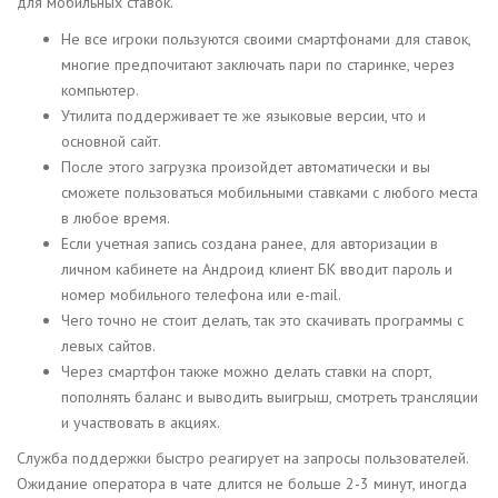
для мобильных ставок.
Не все игроки пользуются своими смартфонами для ставок,
многие предпочитают заключать пари по старинке, через
компьютер.
Утилита поддерживает те же языковые версии, что и
основной сайт.
После этого загрузка произойдет автоматически и вы
сможете пользоваться мобильными ставками с любого места
в любое время.
Если учетная запись создана ранее, для авторизации в
личном кабинете на Андроид клиент БК вводит пароль и
номер мобильного телефона или e-mail.
Чего точно не стоит делать, так это скачивать программы с
левых сайтов.
Через смартфон также можно делать ставки на спорт,
пополнять баланс и выводить выигрыш, смотреть трансляции
и участвовать в акциях.
Служба поддержки быстро реагирует на запросы пользователей.
Ожидание оператора в чате длится не больше 2-3 минут, иногда