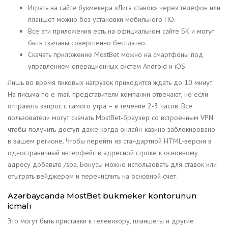
Играть на сайте букмекера «Лига ставок» через телефон или
планшет можно без установки мобильного ПО.
Все эти приложения есть на официальном сайте БК и могут
быть скачаны совершенно бесплатно.
Скачать приложение MostBet можно на смартфоны под
управлением операционных систем Android и iOS.
Лишь во время пиковых нагрузок приходится ждать до 10 минут.
На письма по e-mail представители компании отвечают, но если
отправить запрос с самого утра – в течение 2-3 часов. Все
пользователи могут скачать MostBet-браузер со встроенным VPN,
чтобы получить доступ даже когда онлайн-казино заблокировано
в вашем регионе. Чтобы перейти из стандартной HTML-версии в
одностраничный интерфейс в адресной строке к основному
адресу добавьте /spa. Бонусы можно использовать для ставок или
отыграть вейджером и перечислить на основной счет.
Azərbaycanda MostBet bukmeker kontorunun
icmalı
Это могут быть приставки к телевизору, планшеты и другие