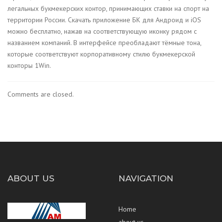
легальных букмекерских контор, принимающих ставки на спорт на
территории России. Скачать приложение БК для Андроид и iOS
можно бесплатно, нажав на соответствующую иконку рядом с
названием компаний. В интерфейсе преобладают тёмные тона,
которые соответствуют корпоративному стилю букмекерской
конторы 1Win.
Comments are closed.
ABOUT US
NAVIGATION
Home
about us