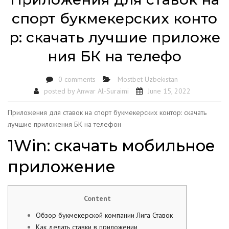
спорт букмекерских конто
р: скачать лучшие приложе
ния БК на телефо
0 comments
Mostbet Uzbekistan
posted by
Anwar Al-Suraimi
June 15, 2022
Приложения для ставок на спорт букмекерских контор: скачать
лучшие приложения БК на телефон
1Win: скачать мобильное
приложение
Content
Обзор букмекерской компании Лига Ставок
Как делать ставки в приложении