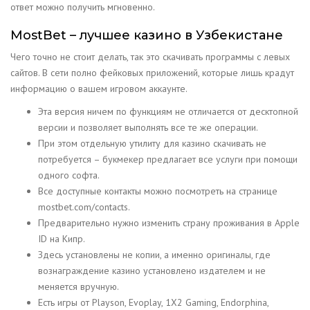
ответ можно получить мгновенно.
MostBet – лучшее казино в Узбекистане
Чего точно не стоит делать, так это скачивать программы с левых
сайтов. В сети полно фейковых приложений, которые лишь крадут
информацию о вашем игровом аккаунте.
Эта версия ничем по функциям не отличается от десктопной
версии и позволяет выполнять все те же операции.
При этом отдельную утилиту для казино скачивать не
потребуется – букмекер предлагает все услуги при помощи
одного софта.
Все доступные контакты можно посмотреть на странице
mostbet.com/contacts.
Предварительно нужно изменить страну проживания в Apple
ID на Кипр.
Здесь установлены не копии, а именно оригиналы, где
вознаграждение казино установлено издателем и не
меняется вручную.
Есть игры от Playson, Evoplay, 1X2 Gaming, Endorphina,