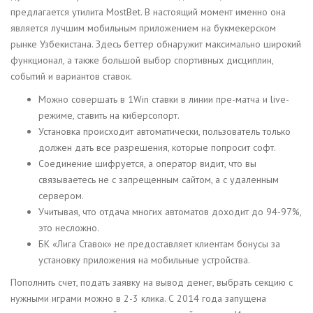
предлагается утилита MostBet. В настоящий момент именно она
является лучшим мобильным приложением на букмекерском
рынке Узбекистана. Здесь беттер обнаружит максимально широкий
функционал, а также большой выбор спортивных дисциплин,
событий и вариантов ставок.
Можно совершать в 1Win ставки в линии пре-матча и live-
режиме, ставить на киберсопорт.
Установка происходит автоматически, пользователь только
должен дать все разрешения, которые попросит софт.
Соединение шифруется, а оператор видит, что вы
связываетесь не с запрещенным сайтом, а с удаленным
сервером.
Учитывая, что отдача многих автоматов доходит до 94-97%,
это несложно.
БК «Лига Ставок» не предоставляет клиентам бонусы за
установку приложения на мобильные устройства.
Пополнить счет, подать заявку на вывод денег, выбрать секцию с
нужными играми можно в 2-3 клика. С 2014 года запущена