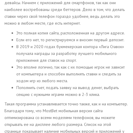
девайсы. Начнем с приложений для смартфонов, так как они
наиболее востребованы среди беттеров. Дело в том, что делать
ставки через свой телефон гораздо удобнее, ведь делать это
можно в любом месте, где есть интернет.
Это полная копия сайта, расположенная на другом адресе.
Если его нет, то регистрируемся и вносим первый депозит.
В 2019 и 2020 годах букмекерская контора «Лига Ставок»
получала награды за разработку лучшего мобильного
приложения для ставок на спорт.
Это вполне логично, так как с их помощью игрок не зависит
от компьютера и способен выполнять ставки и следить за
ходом игр из любого места.
Пополнить счет, подать заявку на вывод денег, выбрать
секцию с нужными играми можно в 2-3 клика.
Такая программа устанавливается точно также, как и на компьютер.
Благодаря тому, что MostBet мобильная версия сайта
оптимизирована со всеми моделями телефонов, вы можете
открывать ее на дисплее любого размера. Список на этой
странице показывает наличие мобильных версий и приложений у