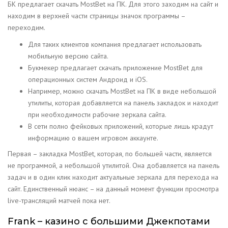
БК предлагает скачать MostBet на ПК. Для этого заходим на сайт и
находим в верхней части страницы значок программы –
переходим.
Для таких клиентов компания предлагает использовать
мобильную версию сайта.
Букмекер предлагает скачать приложение MostBet для
операционных систем Андроид и iOS.
Например, можно скачать MostBet на ПК в виде небольшой
утилиты, которая добавляется на панель закладок и находит
при необходимости рабочие зеркала сайта.
В сети полно фейковых приложений, которые лишь крадут
информацию о вашем игровом аккаунте.
Первая – закладка MostBet, которая, по большей части, является
не программой, а небольшой утилитой. Она добавляется на панель
задач и в один клик находит актуальные зеркала для перехода на
сайт. Единственный нюанс – на данный момент функции просмотра
live-трансляций матчей пока нет.
Frank – казино с большими Джекпотами