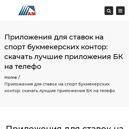
×
Togg
Search
navi
Приложения для ставок на
спорт букмекерских контор:
скачать лучшие приложения БК
на телефо
Home
Приложения для ставок на спорт букмекерских
контор: скачать лучшие приложения БК на телефо
Приложения для ставок на