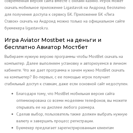
современная версия сайта вместе с онлайн-казино. Игрок может
скачать мобильное приложение Ligastavok на Андроид бесплатно
для получения доступа к сервису БК. Приложение БК «Лига
Ставок» скачать на Андроид можно только на официальном сайте
букмекера ligastavok.ru.
Игра Aviator Mostbet на деньги и
бесплатно Авиатор Мостбет
Выбираем нужную версию программы чтобы MostBet скачать на
компьютер. Далее выполняем установку и авторизуемся в личном
кабинете. Что же дает программа и зачем нужно MostBet скачать
на компьютер? Во-первых, с ее помощью игрок получает
стабильный доступ к ставкам, даже если основной сайт недоступен.
Благодаря тому, что MostBet мобильная версия сайта
оптимизирована со всеми моделями телефонов, вы можете
открывать ее на дисплее любого размера.
Сделав выбор, пользователь также должен выбрать нужную
валюту и завершить процесс регистрации.
Букмекер предлагает зарегистрированным клиентам