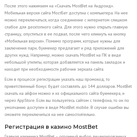
После этого нажимаем на «Скачать MostBet на Андроид».
Мобильная версия сайта МостБет доступна с компьютера. На нее
можно переключаться, когда соединение с интернетом слишком
слабое для десктопного сайта. Для этого нужно открыть главную
страницу, опуститься в ее подвал, после чего кликнуть на кнопку
«Мобильная версия». Помимо программ, которые нужны для
заключения пари, букмекер предлагает и ряд приложений для
других нужд. Например, можно скачать MostBet на ПК в виде
небольшой утилиты, которая добавляется на панель закладок и
находит при необходимости рабочие зеркала сайта.
Если в процессе регистрации указать наш промокод, то
приветственный бонус будет составлять до 144 долларов. MostBet
скачать на айфон можно и из официального сайта букмекера, и
через AppStore. Если вы пользуетесь сайтом с телефона, то он по
умолчанию доступен в виде MostBet mobile. В случае ошибки вы
сможете переключиться на нее самостоятельно.
Регистрация в казино MostBet
Главная изюминка MostBet – огромный выбор лицензированных