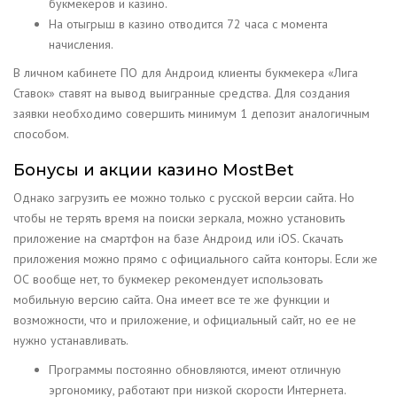
букмекеров и казино.
На отыгрыш в казино отводится 72 часа с момента
начисления.
В личном кабинете ПО для Андроид клиенты букмекера «Лига
Ставок» ставят на вывод выигранные средства. Для создания
заявки необходимо совершить минимум 1 депозит аналогичным
способом.
Бонусы и акции казино MostBet
Однако загрузить ее можно только с русской версии сайта. Но
чтобы не терять время на поиски зеркала, можно установить
приложение на смартфон на базе Андроид или iOS. Скачать
приложения можно прямо с официального сайта конторы. Если же
ОС вообще нет, то букмекер рекомендует использовать
мобильную версию сайта. Она имеет все те же функции и
возможности, что и приложение, и официальный сайт, но ее не
нужно устанавливать.
Программы постоянно обновляются, имеют отличную
эргономику, работают при низкой скорости Интернета.