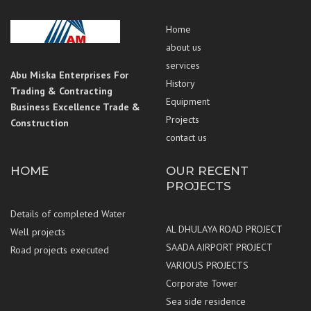
Home
about us
services
Abu Miska Enterprises For
History
Trading & Contracting
Equipment
Business Excellence Trade &
Projects
Construction
contact us
HOME
OUR RECENT
PROJECTS
Details of completed Water
AL DHULAYA ROAD PROJECT
Well projects
SAADA AIRPORT PROJECT
Road projects executed
VARIOUS PROJECTS
Corporate Tower
Sea side residence