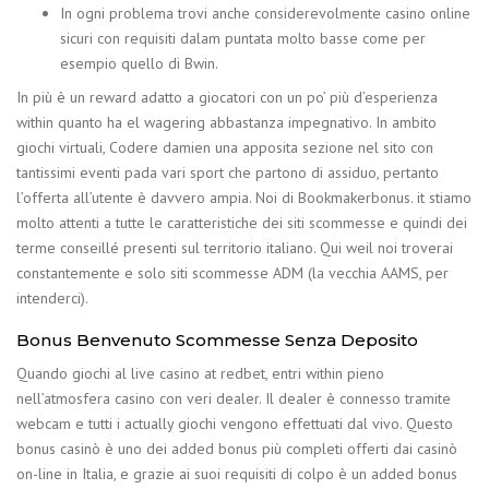
In ogni problema trovi anche considerevolmente casino online
sicuri con requisiti dalam puntata molto basse come per
esempio quello di Bwin.
In più è un reward adatto a giocatori con un po’ più d’esperienza
within quanto ha el wagering abbastanza impegnativo. In ambito
giochi virtuali, Codere damien una apposita sezione nel sito con
tantissimi eventi pada vari sport che partono di assiduo, pertanto
l’offerta all’utente è davvero ampia. Noi di Bookmakerbonus. it stiamo
molto attenti a tutte le caratteristiche dei siti scommesse e quindi dei
terme conseillé presenti sul territorio italiano. Qui weil noi troverai
constantemente e solo siti scommesse ADM (la vecchia AAMS, per
intenderci).
Bonus Benvenuto Scommesse Senza Deposito
Quando giochi al live casino at redbet, entri within pieno
nell’atmosfera casino con veri dealer. Il dealer è connesso tramite
webcam e tutti i actually giochi vengono effettuati dal vivo. Questo
bonus casinò è uno dei added bonus più completi offerti dai casinò
on-line in Italia, e grazie ai suoi requisiti di colpo è un added bonus