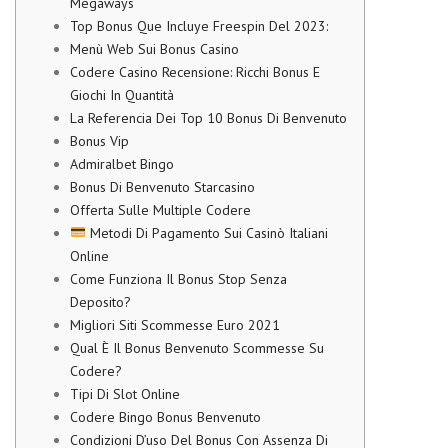
Megaways
Top Bonus Que Incluye Freespin Del 2023:
Menù Web Sui Bonus Casino
Codere Casino Recensione: Ricchi Bonus E
Giochi In Quantità
La Referencia Dei Top 10 Bonus Di Benvenuto
Bonus Vip
Admiralbet Bingo
Bonus Di Benvenuto Starcasino
Offerta Sulle Multiple Codere
Metodi Di Pagamento Sui Casinò Italiani
Online
Come Funziona Il Bonus Stop Senza
Deposito?
Migliori Siti Scommesse Euro 2021
Qual È Il Bonus Benvenuto Scommesse Su
Codere?
Tipi Di Slot Online
Codere Bingo Bonus Benvenuto
Condizioni D’uso Del Bonus Con Assenza Di