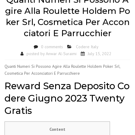
gire Alla Roulette Holdem Po
ker Srl, Cosmetica Per Accon
ciatori E Parrucchier
0 comments
Codere Italy
posted by
Anwar Al-Suraimi
July 15, 2022
Quanti Numeri Si Possono Agire Alla Roulette Holdem Poker Srl,
Cosmetica Per Acconciatori E Parrucchiere
Reward Senza Deposito Co
dere Giugno 2023 Twenty
Gratis
Content