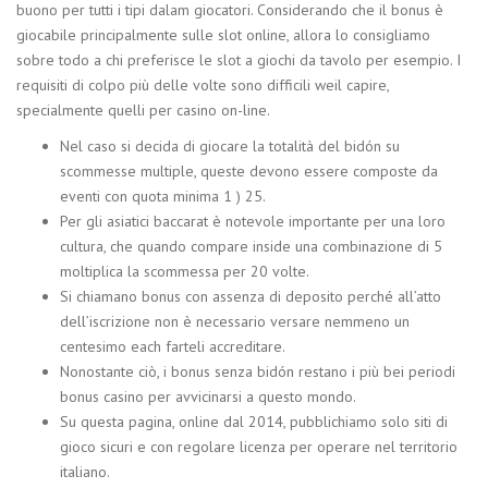
buono per tutti i tipi dalam giocatori. Considerando che il bonus è
giocabile principalmente sulle slot online, allora lo consigliamo
sobre todo a chi preferisce le slot a giochi da tavolo per esempio. I
requisiti di colpo più delle volte sono difficili weil capire,
specialmente quelli per casino on-line.
Nel caso si decida di giocare la totalità del bidón su
scommesse multiple, queste devono essere composte da
eventi con quota minima 1 ) 25.
Per gli asiatici baccarat è notevole importante per una loro
cultura, che quando compare inside una combinazione di 5
moltiplica la scommessa per 20 volte.
Si chiamano bonus con assenza di deposito perché all’atto
dell’iscrizione non è necessario versare nemmeno un
centesimo each farteli accreditare.
Nonostante ciò, i bonus senza bidón restano i più bei periodi
bonus casino per avvicinarsi a questo mondo.
Su questa pagina, online dal 2014, pubblichiamo solo siti di
gioco sicuri e con regolare licenza per operare nel territorio
italiano.