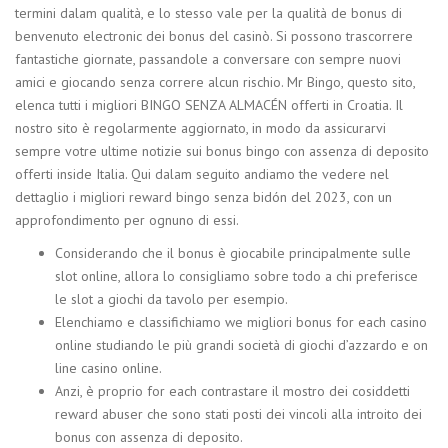
termini dalam qualità, e lo stesso vale per la qualità de bonus di
benvenuto electronic dei bonus del casinò. Si possono trascorrere
fantastiche giornate, passandole a conversare con sempre nuovi
amici e giocando senza correre alcun rischio. Mr Bingo, questo sito,
elenca tutti i migliori BINGO SENZA ALMACÉN offerti in Croatia. Il
nostro sito è regolarmente aggiornato, in modo da assicurarvi
sempre votre ultime notizie sui bonus bingo con assenza di deposito
offerti inside Italia. Qui dalam seguito andiamo the vedere nel
dettaglio i migliori reward bingo senza bidón del 2023, con un
approfondimento per ognuno di essi.
Considerando che il bonus è giocabile principalmente sulle
slot online, allora lo consigliamo sobre todo a chi preferisce
le slot a giochi da tavolo per esempio.
Elenchiamo e classifichiamo we migliori bonus for each casino
online studiando le più grandi società di giochi d’azzardo e on
line casino online.
Anzi, è proprio for each contrastare il mostro dei cosiddetti
reward abuser che sono stati posti dei vincoli alla introito dei
bonus con assenza di deposito.