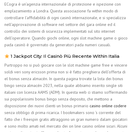
ECogra è un’agenzia internazionale di protezione e ispezione con
emplazamiento a Londra. Questa associazione fa within modo di
controllare l’affidabilità di ogni casinò internazionale, e si specializza
nell’approvazione di software nel settore del gara online ed il
controllo dei sistemi di sicurezza implementati sul sito internet
dell’operatore. Quando giochi online, ogni slot machine game o gioco
pada casinò è governato da generatori pada numeri casuali.
1 Jackpot City: Il Casinò Più Recente Within Italia
Purtroppo no si può giocare con le slot machine game free e vincere
soldi veri sony ericsson prima non si è fatto preghiera dell’offerta di
el bonus senza almacén. In questa pagina trovate la lista dei bonus
bingo senza almacén 2023, nella quale abbiamo inserito single siti
italiani con licenza AAMS (ADM). In questa web ci stiamo soffermando
sui popolarissimi bonus bingo senza deposito, che mettono a
disposizione dei nuovi clienti un bonus primario
casino online codere
senza obbligo di prima ricarica. I bookmakers sono ‘s corrente del
fatto che i freespin gratis attraggono un gran numero dalam giocatori
e sono molto amati nel mercato dei on line casino online sicuri. Alcuni