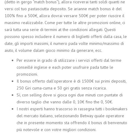
(detto in gergo “match bonus”), allora riceverai tanti soldi quanti ne
versi col tuo pastasciutta deposito. Se arianne match bonus è del
100% fino a 500€, allora dovrai versare 500€ per poter riuscire il
massimo realizzabile. Come per tutte le altre promozioni online, ci
sarà tutta una serie di termini at the condizioni allegati. Questi
possono spesso includere il numero di biglietti offerti dalla casa, le
date, gli importi massimi, il numero pada volte minimo/massimo di
aiuto, il volume dalam gioco minimo da generare, ecc.
Per essere in grado di utilizzare i servizi offerti dal terme
conseillé inglese e each poter usufruire pada tutte le
promozioni.
Il bonus offerto dall’operatore è di 1500€ sui primi depositi,
250 Giri cuma-cuma e 50 giri gratis senza ricarica.
Sì, con selling dove si gioca ogni due minuti con puntate di
diverso taglio che vanno dalle 0, 10€ fino the 0, 50€.
I nostri esperti hanno trascorso in rassegna tutti i bookmakers
del mercato italiano, selezionando Betway quale operatore
che in presente momento sta offrendo il bonus di benvenuto
più notevole e con votre migliori condizioni.