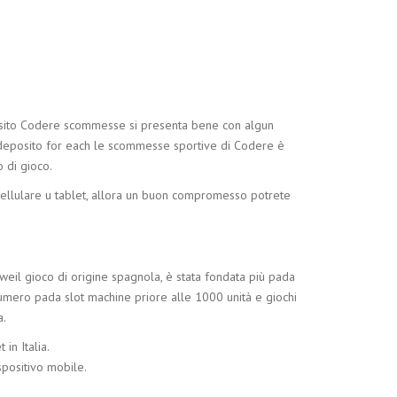
oposito Codere scommesse si presenta bene con algun
a deposito for each le scommesse sportive di Codere è
 di gioco.
 cellulare u tablet, allora un buon compromesso potrete
eil gioco di origine spagnola, è stata fondata più pada
 numero pada slot machine priore alle 1000 unità e giochi
a.
in Italia.
positivo mobile.