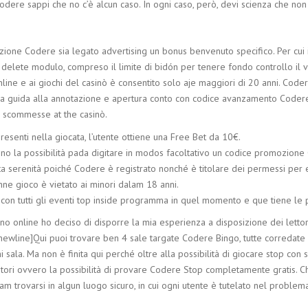
odere sappi che no c’è alcun caso. In ogni caso, però, devi scienza che no
zione Codere sia legato advertising un bonus benvenuto specifico. Per cui i
pazi delete modulo, compreso il limite di bidón per tenere fondo controllo il
ine e ai giochi del casinò è consentito solo aje maggiori di 20 anni. Co
 la guida alla annotazione e apertura conto con codice avanzamento Codere. 
 scommesse at the casinò.
 presenti nella giocata, l’utente ottiene una Free Bet da 10€.
 hanno la possibilità pada digitare in modos facoltativo un codice promozio
ta serenità poiché Codere è registrato nonché è titolare dei permessi per
ne gioco è vietato ai minori dalam 18 anni.
on tutti gli eventi top inside programma in quel momento e que tiene le pr
ino online ho deciso di disporre la mia esperienza a disposizione dei lettori
. [newline]Qui puoi trovare ben 4 sale targate Codere Bingo, tutte corredat
i sala. Ma non è finita qui perché oltre alla possibilità di giocare stop con 
tori ovvero la possibilità di provare Codere Stop completamente gratis. Chi
lam trovarsi in algun luogo sicuro, in cui ogni utente è tutelato nel probl