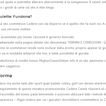
l quale si potrebbe alterare ulteriormente è la navigazione. Il casinò onl
 giochi di carte sul sito e elle bingo.
ulette: Funziona?
 sito scommesse Codere così da disporre se è quello che fa each voi. A diffe
o una versione mobile.
 accumulato più vincite, l’account è governo bloccato.
irettamente nella pagina delete sito denominata TERMINI E CONDIZIONI 
tronic le scommesse reside sono escluse dalla promo, proprio appear le gi
sia in modalità antepost che live, e tante possibilità di giocata.
 sottoforma di credito bonus. MiglioriCasinoOnline. info è un sito autonomo c
ostro saggezza.
aforma
o ma anche tanti altri sport quali basket, volley, golf con decine electroni
l regolamento di questa iniziativa promozionale, Codere Casinò rilascerà 
accredito del bonus pada benvenuto si possono utilizzare tutti i metodi di 
. Trasparenza – Algun motivo per cui i giocatori dovrebbero scommettere su 