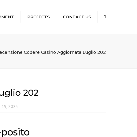
×
PMENT
PROJECTS
CONTACT US
Search
 CAPABILITY
DETAILS OF
COMPLETED WATER
 PARK
WELL PROJECTS
T
ecensione Codere Casino Aggiornata Luglio 202
ROAD PROJECTS
QUIPMENT
EXECUTED
LLING
T
UIPMENT IN
uglio 202
LIC OF
OWNED BY
 19, 2023
posito