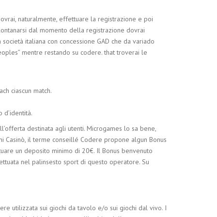
rai, naturalmente, effettuare la registrazione e poi
llontanarsi dal momento della registrazione dovrai
 società italiana con concessione GAD che da variado
peoples” mentre restando su codere. that troverai le
ach ciascun match.
d’identità.
offerta destinata agli utenti. Microgames lo sa bene,
ni Casinò, il terme conseillé Codere propone algun Bonus
tuare un deposito minimo di 20€. Il Bonus benvenuto
tuata nel palinsesto sport di questo operatore. Su
utilizzata sui giochi da tavolo e/o sui giochi dal vivo. I