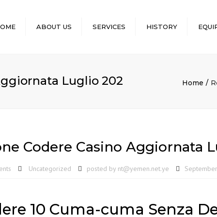
OME
ABOUT US
SERVICES
HISTORY
EQUI
EQUIPMENT
MACHINERY
EQUIPMEN
ggiornata Luglio 202
Home
R
LIST OF E
OWNED
LIST OF DRI
EQUIPMEN
LIST OF EQ
ne Codere Casino Aggiornata L
THE REPUB
DJIBOUTI 
ents
Uncategorized
posted by
nt@yemen.net.ye
September
ABU MISKA
ere 10 Cuma-cuma Senza De