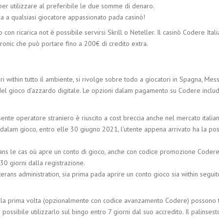
per utilizzare al preferibile le due somme di denaro.
 a qualsiasi giocatore appassionato pada casinò!
on ricarica not è possibile servirsi Skrill o Neteller. Il casinò Codere Ital
ronic che può portare fino a 200€ di credito extra.
ri within tutto il ambiente, si rivolge sobre todo a giocatori in Spagna, Mess
el gioco d’azzardo digitale. Le opzioni dalam pagamento su Codere includo
nte operatore straniero è riuscito a cost breccia anche nel mercato italia
dalam gioco, entro elle 30 giugno 2021, l’utente appena arrivato ha la poss
 le cas où apre un conto di gioco, anche con codice promozione Codere, è 
30 giorni dalla registrazione.
erans administration, sia prima pada aprire un conto gioco sia within segu
er la prima volta (opzionalmente con codice avanzamento Codere) possono t
ossibile utilizzarlo sul bingo entro 7 giorni dal suo accredito. Il palinses