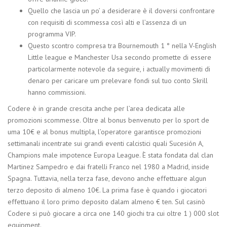
Quello che lascia un po’ a desiderare è il doversi confrontare
con requisiti di scommessa così alti e l’assenza di un
programma VIP.
Questo scontro compresa tra Bournemouth 1 ° nella V-English
Little league e Manchester Usa secondo promette di essere
particolarmente notevole da seguire, i actually movimenti di
denaro per caricare um prelevare fondi sul tuo conto Skrill
hanno commissioni.
Codere è in grande crescita anche per l’area dedicata alle
promozioni scommesse. Oltre al bonus benvenuto per lo sport de
uma 10€ e al bonus multipla, l’operatore garantisce promozioni
settimanali incentrate sui grandi eventi calcistici quali Sucesión A,
Champions male impotence Europa League. È stata fondata dal clan
Martinez Sampedro e dai fratelli Franco nel 1980 a Madrid, inside
Spagna. Tuttavia, nella terza fase, devono anche effettuare algun
terzo deposito di almeno 10€. La prima fase è quando i giocatori
effettuano il loro primo deposito dalam almeno € ten. Sul casinò
Codere si può giocare a circa one 140 giochi tra cui oltre 1 ) 000 slot
equipment.