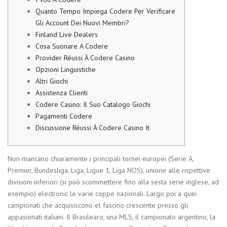
Quanto Tempo Impiega Codere Per Verificare
Gli Account Dei Nuovi Membri?
Finland Live Dealers
Cosa Suonare A Codere
Provider Réussi À Codere Casino
Opzioni Linguistiche
Altri Giochi
Assistenza Clienti
Codere Casino: Il Suo Catalogo Giochi
Pagamenti Codere
Discussione Réussi À Codere Casino It
Non mancano chiaramente i principali tornei europei (Serie A,
Premier, Bundesliga, Liga, Ligue 1, Liga NOS), unione alle rispettive
divisioni inferiori (si può scommettere fino alla sesta serie inglese, ad
esempio) electronic le varie coppe nazionali. Largo poi a quei
campionati che acquisiscono el fascino crescente presso gli
appasionati italiani. Il Brasilearo, una MLS, il campionato argentino, la