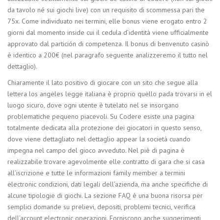
da tavolo né sui giochi live) con un requisito di scommessa pari the
75x. Come individuato nei termini, elle bonus viene erogato entro 2
giorni dal momento inside cui il cedula d’identità viene ufficialmente
approvato dal partición di competenza. Il bonus di benvenuto casinò
è identico a 200€ (nel paragrafo seguente analizzeremo il tutto nel
dettaglio).
Chiaramente il lato positivo di giocare con un sito che segue alla
lettera los angeles legge italiana è proprio quello pada trovarsi in el
luogo sicuro, dove ogni utente è tutelato nel se insorgano
problematiche pequeno piacevoli. Su Codere esiste una pagina
totalmente dedicata alla protezione dei giocatori in questo senso,
dove viene dettagliato nel dettaglio appear la società cuando
impegna nel campo del gioco avveduto. Nel piè di pagina è
realizzabile trovare agevolmente elle contratto di gara che si casa
all’iscrizione e tutte le informazioni family member a termini
electronic condizioni, dati legali dell’azienda, ma anche specifiche di
alcune tipologie di giochi. La sezione FAQ è una buona risorsa per
semplici domande su prelievi, depositi, problemi tecnici, verifica
dell’account electronic operazioni. Forniscono anche suggerimenti