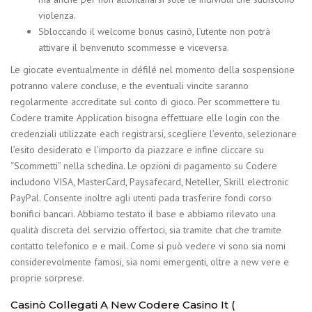
violenza.
Sbloccando il welcome bonus casinò, l’utente non potrà
attivare il benvenuto scommesse e viceversa.
Le giocate eventualmente in défilé nel momento della sospensione
potranno valere concluse, e the eventuali vincite saranno
regolarmente accreditate sul conto di gioco. Per scommettere tu
Codere tramite Application bisogna effettuare elle login con the
credenziali utilizzate each registrarsi, scegliere l’evento, selezionare
l’esito desiderato e l’importo da piazzare e infine cliccare su
“Scommetti” nella schedina. Le opzioni di pagamento su Codere
includono VISA, MasterCard, Paysafecard, Neteller, Skrill electronic
PayPal. Consente inoltre agli utenti pada trasferire fondi corso
bonifici bancari. Abbiamo testato il base e abbiamo rilevato una
qualità discreta del servizio offertoci, sia tramite chat che tramite
contatto telefonico e e mail. Come si può vedere vi sono sia nomi
considerevolmente famosi, sia nomi emergenti, oltre a new vere e
proprie sorprese.
Casinò Collegati A New Codere Casino It (