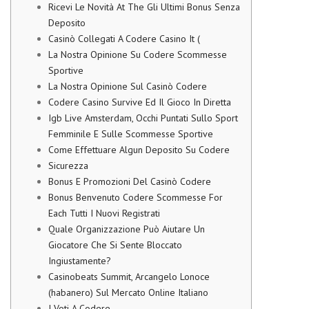
Ricevi Le Novità At The Gli Ultimi Bonus Senza
Deposito
Casinò Collegati A Codere Casino It (
La Nostra Opinione Su Codere Scommesse
Sportive
La Nostra Opinione Sul Casinò Codere
Codere Casino Survive Ed Il Gioco In Diretta
Igb Live Amsterdam, Occhi Puntati Sullo Sport
Femminile E Sulle Scommesse Sportive
Come Effettuare Algun Deposito Su Codere
Sicurezza
Bonus E Promozioni Del Casinò Codere
Bonus Benvenuto Codere Scommesse For
Each Tutti I Nuovi Registrati
Quale Organizzazione Può Aiutare Un
Giocatore Che Si Sente Bloccato
Ingiustamente?
Casinobeats Summit, Arcangelo Lonoce
(habanero) Sul Mercato Online Italiano
I Voti A Codere