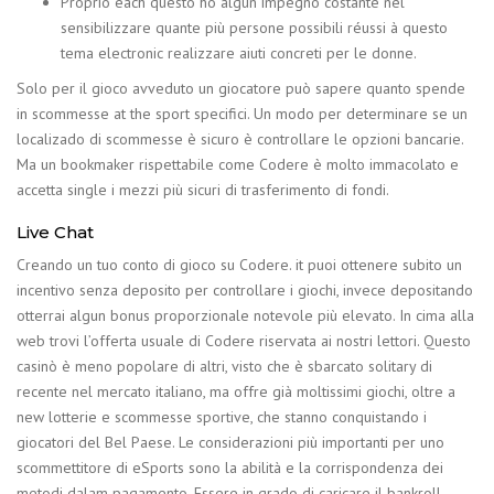
Proprio each questo ho algun impegno costante nel
sensibilizzare quante più persone possibili réussi à questo
tema electronic realizzare aiuti concreti per le donne.
Solo per il gioco avveduto un giocatore può sapere quanto spende
in scommesse at the sport specifici. Un modo per determinare se un
localizado di scommesse è sicuro è controllare le opzioni bancarie.
Ma un bookmaker rispettabile come Codere è molto immacolato e
accetta single i mezzi più sicuri di trasferimento di fondi.
Live Chat
Creando un tuo conto di gioco su Codere. it puoi ottenere subito un
incentivo senza deposito per controllare i giochi, invece depositando
otterrai algun bonus proporzionale notevole più elevato. In cima alla
web trovi l’offerta usuale di Codere riservata ai nostri lettori. Questo
casinò è meno popolare di altri, visto che è sbarcato solitary di
recente nel mercato italiano, ma offre già moltissimi giochi, oltre a
new lotterie e scommesse sportive, che stanno conquistando i
giocatori del Bel Paese. Le considerazioni più importanti per uno
scommettitore di eSports sono la abilità e la corrispondenza dei
metodi dalam pagamento. Essere in grado di caricare il bankroll