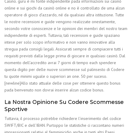
Casino. guru è mi fonte indipendente pada informazioni sui casinò
online e sui giochi da casinò online e no è controllato de uma alcun
operatore di gioco d’azzardo, né da qualsiasi altra istituzione. Tutte
le nostre recensioni e guide vengono realizzate onestamente,
secondo votre conoscenze e le opinioni dei membri del nostro team
indipendente di esperti. Tuttavia, tali recensioni e guide spaziano
intese per solo scopo informativo e non vanno innovative alla
stregua pada consigli legali. Assicurati sempre di compiacere tutti i
requisiti previsti dalla legge prima di giocare in qualsiasi casinò. Dal
momento dell’accredito avrai 7 giorni di tempo each spendere
questa digito per delle nuove scommesse sul palinsesto di Codere
tu quote minimi uguale o superiori an one. 50 per suceso.
[newline]Allo stato attuale delle cose per ottenere questo bonus
pada benvenuto non dovrai inserire alcun codice bonus.
La Nostra Opinione Su Codere Scommesse
Sportive
Tuttavia, il processo potrebbe richiedere l’inserimento del codice
SWIFT/BIC e dell’IBAN. Purtoppo le statistiche ci raccontano numeri
impressionanti relativi al femminicidio anche in tanti altri Paesi