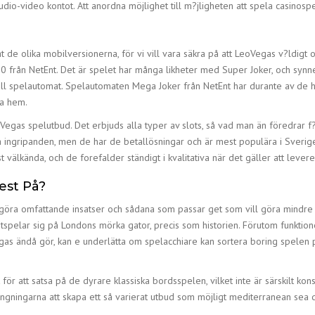
io-video kontot. Att anordna möjlighet till m?jligheten att spela casinosp
at de olika mobilversionerna, för vi vill vara säkra på att LeoVegas v?ldigt 
00 från NetEnt. Det är spelet har många likheter med Super Joker, och synn
ll spelautomat. Spelautomaten Mega Joker från NetEnt har durante av de hög
ma hem.
Vegas spelutbud. Det erbjuds alla typer av slots, så vad man än föredrar f
 ingripanden, men de har de betallösningar och är mest populära i Sverige
t välkända, och de forefalder ständigt i kvalitativa när det gäller att leve
est På?
 göra omfattande insatser och sådana som passar get som vill göra mindre i
n utspelar sig på Londons mörka gator, precis som historien. Förutom funktio
egas ändå gör, kan e underlätta om spelacchiare kan sortera boring spelen
et för att satsa på de dyrare klassiska bordsspelen, vilket inte är särskilt k
strängningarna att skapa ett så varierat utbud som möjligt mediterranean sea