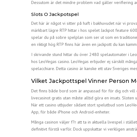
Dessutom är det mindre problem vad gäller verifiering aud
Slots O Jackpotspel
Det här är något vi sitter på haft i bakhuvudet när vi prov
märkbart lägre RTP hittar i hos spelet Jackpot feature 60
spelar du på sobre spelplan som ser ut som en traditione
en riktigt hög RTP finns här även en jackpott du kan kam
I skrivande stund hittar du över 2480 spelautomater i Leo
hos LeoVegas casino. LeoVegas erbjuder ej särskilt många
spelacchiare. Detta casino är kanske ett utav Sveriges mes
Vilket Jackpottspel Vinner Person M
Det finns både bord som är anpassad för för dig och vill
livecasinot gratis utan måste alltid göra en insats. Slote
När ett casino utbjuder sådant stort spelutbud som LeoV
App, för både iPhone och Android-enheter.
Många casinon väljer f?r att ta in aktuella livespel i ställ
definitivt förstå varför. Dock uppskattar vi verkligen an