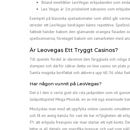
Ibland innehåller LeoVegas erbjudanden som endas
Leo Vegas är 1st prisbelönt nätcasino som erbjude
Exempel på klassiska spelautomater som alltid går varma 
utreder ett LeoVegas bedrägeri känns repetitive. Spelbolag
faktiskt händer bakom den glänsande orangea fasaden och 
spellicenserna, företaget bakom om samarbeten med and
Är Leovegas Ett Tryggt Casinos?
Till spelets fördel är däremot den färgglada och roliga d
slumpen och därför säkrar detta on-line casino sin plats 
Samla magiska kortfattat och aktivera upp till 36 olika funk
Har någon vunnit på LeoVegas?
Det ä l den ö verlä gset stö rsta jackpotten som nå gonsin
Jackpottspelet Mega Moolah, en av må nga enarmade bandit
Misslyckas man med att uppfylla online casinots omsättnings
och få en aning känsla för vad de har m?jligheten att erbju
f?r att erbjuda freespins när man startar ett nytt konto. 
hittar ni all details om specifika bonusar och vad som gäll