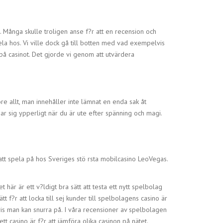
 Många skulle troligen anse f?r att en recension och
ela hos. Vi ville dock gå till botten med vad exempelvis
å casinot. Det gjorde vi genom att utvärdera
e allt, man innehåller inte lämnat en enda sak åt
ar sig ypperligt när du är ute efter spänning och magi.
 att spela på hos Sveriges stö rsta mobilcasino LeoVegas.
 här är ett v?ldigt bra sätt att testa ett nytt spelbolag
 f?r att locka till sej kunder till spelbolagens casino är
lvis man kan snurra på. I våra recensioner av spelbolagen
tt casino är f?r att jämföra olika casinon på nätet.