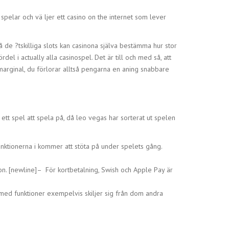
 spelar och vä ljer ett casino on the internet som lever
 de ?tskilliga slots kan casinona själva bestämma hur stor
rdel i actually alla casinospel. Det är till och med så, att
nstmarginal, du förlorar alltså pengarna en aning snabbare
a ett spel att spela på, då leo vegas har sorterat ut spelen
unktionerna i kommer att stöta på under spelets gång.
non. [newline]– För kortbetalning, Swish och Apple Pay är
med funktioner exempelvis skiljer sig från dom andra