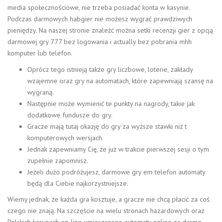
media społecznościowe, nie trzeba posiadać konta w kasynie.
Podczas darmowych habgier nie możesz wygrać prawdziwych
pieniędzy. Na naszej stronie znaleźć można setki recenzji gier z opcją
darmowej gry 777 bez logowania i actually bez pobrania mhh
komputer lub telefon.
Oprócz tego istnieją także gry liczbowe, loterie, zakłady
wzajemne oraz gry na automatach, które zapewniają szansę na
wygraną.
Następnie może wymienić te punkty na nagrody, takie jak
dodatkowe fundusze do gry.
Gracze mają tutaj okazję do gry za wyższe stawki niż t
komputerowych wersjach.
Jednak zapewniamy Cię, że już w trakcie pierwszej sesji o tym
zupełnie zapomnisz.
Jeżeli dużo podróżujesz, darmowe gry em telefon automaty
będą dla Ciebie najkorzystniejsze.
Wiemy jednak, że każda gra kosztuje, a gracze nie chcą płacić za coś
czego nie znają. Na szczęście na wielu stronach hazardowych oraz
Polskich kasynach on-line umieszczono automaty online za darmo,