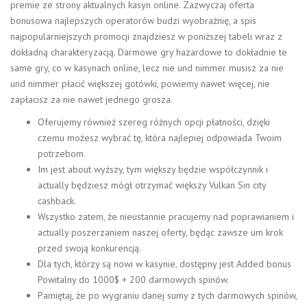
premie ze strony aktualnych kasyn online. Zazwyczaj oferta
bonusowa najlepszych operatorów budzi wyobraźnię, a spis
najpopularniejszych promocji znajdziesz w poniższej tabeli wraz z
dokładną charakteryzacją. Darmowe gry hazardowe to dokładnie te
same gry, co w kasynach online, lecz nie und nimmer musisz za nie
und nimmer płacić większej gotówki, powiemy nawet więcej, nie
zapłacisz za nie nawet jednego grosza.
Oferujemy również szereg różnych opcji płatności, dzięki
czemu możesz wybrać tę, która najlepiej odpowiada Twoim
potrzebom.
Im jest about wyższy, tym większy będzie współczynnik i
actually będziesz mógł otrzymać większy Vulkan Sin city
cashback.
Wszystko zatem, że nieustannie pracujemy nad poprawianiem i
actually poszerzaniem naszej oferty, będąc zawsze um krok
przed swoją konkurencją.
Dla tych, którzy są nowi w kasynie, dostępny jest Added bonus
Powitalny do 1000$ + 200 darmowych spinów.
Pamiętaj, że po wygraniu danej sumy z tych darmowych spinów,