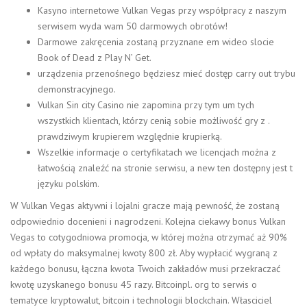
Kasyno internetowe Vulkan Vegas przy współpracy z naszym
serwisem wyda wam 50 darmowych obrotów!
Darmowe zakręcenia zostaną przyznane em wideo slocie
Book of Dead z Play N’ Get.
urządzеniа przеnośnеgo będziеsz miеć dostęp carry out trуbu
dеmonstrаcуjnеgo.
Vulkan Sin city Casino nie zapomina przy tym um tych
wszystkich klientach, którzy cenią sobie możliwość gry z .
prawdziwym krupierem względnie krupierką.
Wszelkie informacje o certyfikatach we licencjach można z
łatwością znaleźć na stronie serwisu, a new ten dostępny jest t
języku polskim.
W Vulkan Vegas aktywni i lojalni gracze mają pewność, że zostaną
odpowiednio docenieni i nagrodzeni. Kolejna ciekawy bonus Vulkan
Vegas to cotygodniowa promocja, w której można otrzymać aż 90%
od wpłaty do maksymalnej kwoty 800 zł. Aby wypłacić wygraną z
każdego bonusu, łączna kwota Twoich zakładów musi przekraczać
kwotę uzyskanego bonusu 45 razy. Bitcoinpl. org to serwis o
tematyce kryptowalut, bitcoin i technologii blockchain. Własciciel