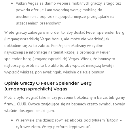
Vulkan Vegas za darmo wspiera mobilnych graczy, z tego też
powodu oferuje i am wygodną wersję mobilną do
uruchomienia poprzez najpopularniejsze przeglądarki na
urządzeniach przenośnych.
Wiele graczy zabiega o in order to, aby dostać Feuer speiender berg
(umgangssprachlich) Vegas bonus, ale może nie wiedzieć, jak
dokładnie się za to zabrać. Poniżej umieściliśmy wszystkie
najważniejsze informacje na temat każdej z promocji w Feuer
speiender berg (umgangssprachlich) Vegas. Wiedz, że bonusy to
najlepszy sposób na to be able to, aby wpłacić mniejszą kwotę i
wypłacić większą, ponieważ ngakl właśnie działają bonusy.
Opinie Graczy O Feuer Speiender Berg
(umgangssprachlich) Vegas
Można było wygrać take in czy jedzenie t okolicznym barze, lub gumy
firmy… CLUB. Owoce znajdujące się na bębnach często symbolizowały
właśnie dostępne smaki gum.
W serwisie znajdziesz również ebooka pod tytułem “Bitcoin –
cyfrowe złoto. Wstęp perform kryptowalut”.