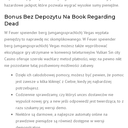
hazardowe jackpot, które pozwala wygrać wysokie sumy pieniężne.
Bonus Bez Depozytu Na Book Regarding
Dead
W Feuer speiender berg (umgangssprachlich) Vegas wypłata
pieniędzy to naprawdę nic skomplikowanego. W Feuer speiender
berg (umgangssprachlich) Vegas możesz także wypróbować
ekscytujące gry utrzymane w konwencji teleturniejów. Vulkan Sin city
Casino oferuje szeroki wachlarz metod płatności, więc na pewno nikt
nie pozostanie tutaj pozbawiony możliwości zabawy.
Dzięki ich całodobowej pomocy, możesz być pewien, że pomoc
jest zawsze u kilka kliknięć z Ciebie, kiedy jej najbardziej
potrzebujesz.
Codziennie sprawdzamy, czy któryś unces dostawców nie
wypuścił nowej gry, a new jeśli odpowiedź jest twierdząca, to z
razu szukamy jej wersji demo.
Niektóre są darmowe, a najlepsze automaty online na
prawdziwe pieniądze są również dostępne w wersji
demonstration.