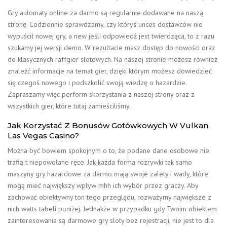
Gry automaty online za darmo są regularnie dodawane na naszą
stronę. Codziennie sprawdzamy, czy któryś unces dostawców nie
wypuścił nowej gry, a new jeśli odpowiedź jest twierdząca, to z razu
szukamy jej wersji demo. W rezultacie masz dostęp do nowości oraz
do klasycznych raffgier slotowych. Na naszej stronie możesz również
znaleźć informacje na temat gier, dzięki którym możesz dowiedzieć
się czegoś nowego i podszkolić swoją wiedzę o hazardzie.
Zapraszamy więc perform skorzystania z naszej strony oraz z
wszystkich gier, które tutaj zamieściliśmy.
Jak Korzystać Z Bonusów Gotówkowych W Vulkan
Las Vegas Casino?
Można być bowiem spokojnym o to, że podane dane osobowe nie
trafią t niepowołane ręce. Jak każda forma rozrywki tak samo
maszyny gry hazardowe za darmo mają swoje zalety i wady, które
mogą mieć największy wpływ mhh ich wybór przez graczy. Aby
zachować obiektywny ton tego przeglądu, rozważymy największe z
nich watts tabeli poniżej. Jednakże w przypadku gdy Twoim obiektem
zainteresowania są darmowe gry sloty bez rejestracji, nie jest to dla