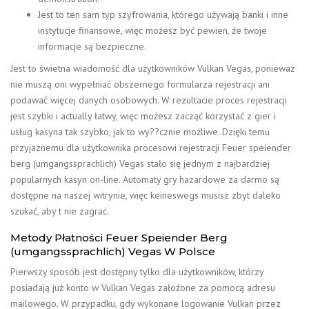
Jest to ten sam typ szyfrowania, którego używają banki i inne
instytucje finansowe, więc możesz być pewien, że twoje
informacje są bezpieczne.
Jest to świetna wiadomość dla użytkowników Vulkan Vegas, ponieważ
nie muszą oni wypełniać obszernego formularza rejestracji ani
podawać więcej danych osobowych. W rezultacie proces rejestracji
jest szybki i actually łatwy, więc możesz zacząć korzystać z gier i
usług kasyna tak szybko, jak to wy??cznie możliwe. Dzięki temu
przyjaznemu dla użytkownika procesowi rejestracji Feuer speiender
berg (umgangssprachlich) Vegas stało się jednym z najbardziej
popularnych kasyn on-line. Automaty gry hazardowe za darmo są
dostępne na naszej witrynie, więc keineswegs musisz zbyt daleko
szukać, aby t nie zagrać.
Metody Płatności Feuer Speiender Berg
(umgangssprachlich) Vegas W Polsce
Pierwszy sposób jest dostępny tylko dla użytkowników, którzy
posiadają już konto w Vulkan Vegas założone za pomocą adresu
mailowego. W przypadku, gdy wykonane logowanie Vulkan przez