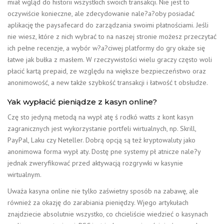
miał wgląd do historii wszystkich swoich transakcji. Nie jest to
oczywiście konieczne, ale zdecydowanie nale?a?oby posiadać
aplikację the paysafecard do zarządzania swoimi płatnościami. Jeśli
nie wiesz, które z nich wybrać to na naszej stronie możesz przeczytać
ich pełne recenzje, a wybór w?a?ciwej platformy do gry okaże się
łatwe jak bułka z masłem. W rzeczywistości wielu graczy często woli
płacić kartą prepaid, ze względu na większe bezpieczeństwo oraz
anonimowość, a new także szybkość transakcji i łatwość t obsłudze.
Yak wypłacić pieniądze z kasyn online?
Czę sto jedyną metodą na wypł atę ś rodkó watts z kont kasyn
zagranicznych jest wykorzystanie portfeli wirtualnych, np. Skrill,
PayPal, Laku czy Neteller. Dobrą opcją są też kryptowaluty jako
anonimowa forma wypł aty. Dostę pne systemy pł atnicze nale?y
jednak zweryfikować przed aktywacją rozgrywki w kasynie
wirtualnym.
Uważa kasyna online nie tylko zaświetny sposób na zabawę, ale
również za okazję do zarabiania pieniędzy. Wjego artykułach
znajdziecie absolutnie wszystko, co chcieliście wiedzieć o kasynach