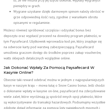
to, że nie można przy jej użyciu dokonać wypłaty wygranych
pieniędzy w grach.
Wygrane uzyskane dzięki darmowym spinom należy obrócić w
grze odpowiednią ilość razy, zgodnie z warunkami obrotu
opisanymi w regulaminie.
Możesz również spróbować szczęścia i odzyskać bonus bez
depozytu oraz wypłacić proceed na dowolny program płatności, w
tym Paysafecard. Użytkownik wprowadza kod pin, który znajduje się
na odwrocie karty pod warstwą zabezpieczającą. Paysafecard
umożliwia graczom dostęp do środków poprzez zakup voucherów,
watts sklepach detalicznych względnie online.
Jak Dokonać Wpłaty Za Pomocą Paysafecard W
Kasynie Online?
Obecnie taki reward odebrać można w jednym z najpopularniejszych
kasyn w naszym kraju – mowa tutaj o Snow Casino bonus. Jeśli chodzi
o dokonanie wpłaty w kasynie on-line, paysafecard ma zdecydowanie
wiele zalet, które wyróżniają ją spośród innych opcji płatności, które
są wykorzystywane do transakcji hazardowych. Podsumujmy wszystkie
zdobyte dotąd informacje za pomocą listy największych mocnych i