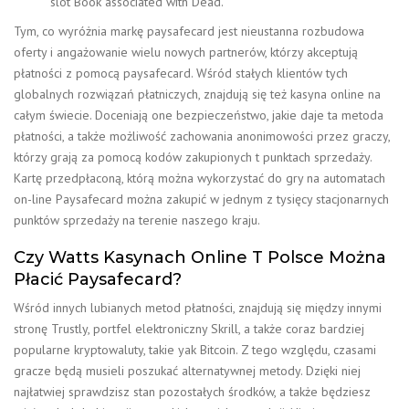
slot Book associated with Dead.
Tym, co wyróżnia markę paysafecard jest nieustanna rozbudowa
oferty i angażowanie wielu nowych partnerów, którzy akceptują
płatności z pomocą paysafecard. Wśród stałych klientów tych
globalnych rozwiązań płatniczych, znajdują się też kasyna online na
całym świecie. Doceniają one bezpieczeństwo, jakie daje ta metoda
płatności, a także możliwość zachowania anonimowości przez graczy,
którzy grają za pomocą kodów zakupionych t punktach sprzedaży.
Kartę przedpłaconą, którą można wykorzystać do gry na automatach
on-line Paysafecard można zakupić w jednym z tysięcy stacjonarnych
punktów sprzedaży na terenie naszego kraju.
Czy Watts Kasynach Online T Polsce Można
Płacić Paysafecard?
Wśród innych lubianych metod płatności, znajdują się między innymi
stronę Trustly, portfel elektroniczny Skrill, a także coraz bardziej
popularne kryptowaluty, takie yak Bitcoin. Z tego względu, czasami
gracze będą musieli poszukać alternatywnej metody. Dzięki niej
najłatwiej sprawdzisz stan pozostałych środków, a także będziesz