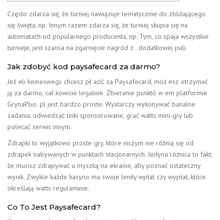
Często zdarza się, że turniej nawiązuje tematycznie do zbliżającego
się święta, np. Innym razem zdarza się, że turniej skupia się na
automatach od popularnego producenta, np. Tym, co spaja wszystkie
turnieje, jest szansa na zgarnięcie nagród z . dodatkowej puli.
Jak zdobyć kod paysafecard za darmo?
Jeż eli keineswegs chcesz pł acić za Paysafecard, moż esz otrzymać
ją za darmo, cał kowicie legalnie. Zbieranie punktó w em platformie
GrynaPlus. pl jest bardzo proste. Wystarczy wykonywać banalne
zadania, odwiedzać linki sponsorowane, grać watts mini-gry lub
polecać serwis innym.
Zdrapki to wyjątkowo proste gry, które niczym nie różnią się od
zdrapek nabywanych w punktach stacjonarnych. Jedyna różnica to fakt,
że musisz zdrapywać u myszką na ekranie, aby poznać ostateczny
wynik. Zwykle każde kasyno ma swoje limity wpłat czy wypłat, które
określają watts regulaminie.
Co To Jest Paysafecard?