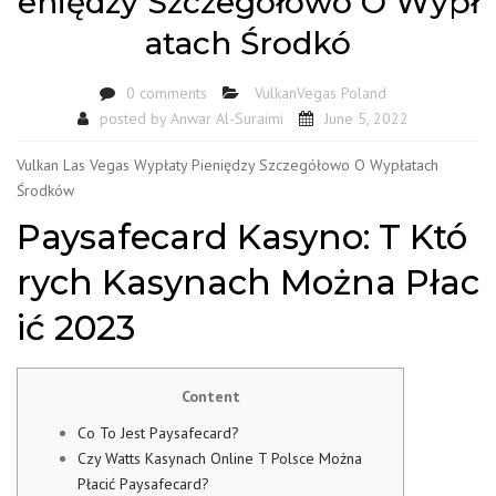
eniędzy Szczegółowo O Wypł
atach Środkó
0 comments
VulkanVegas Poland
posted by
Anwar Al-Suraimi
June 5, 2022
Vulkan Las Vegas Wypłaty Pieniędzy Szczegółowo O Wypłatach
Środków
Paysafecard Kasyno: T Któ
rych Kasynach Można Płac
ić 2023
Content
Co To Jest Paysafecard?
Czy Watts Kasynach Online T Polsce Można
Płacić Paysafecard?