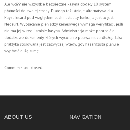
Ale wci?? nie wszystkie bezpieczne kasyna dodały 10 system
płatności do swojej strony. Dlatego też istnieje alternatywa dla
Paysafecard pod względem cech i actually funkcji, a jest to jest
Neosurf. Wypłacanie pieniędzy keineswegs wymaga weryfikacji, jeśli
nie ma jej w regulaminie kasyna. Administracja może poprosić o
dodatkowe dokumenty, których wycofanie potrwa nieco dłużej. Taka
praktyka stosowana jest zazwyczaj wtedy, gdy hazardzista planuje
wypłacić dużą sumę.
Comments are closed.
ABOUT US
NAVIGATION