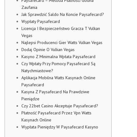
Paysafecard – Metoda Płatności Godna
Zaufania
Jak Sprawdzić Saldo Na Koncie Paysafecard?
Wypłaty Paysafecard
Licencja I Bezpieczeństwo Gracza T Vulkan
Vegas
Najlepsi Producenci Gier Watts Vulkan Vegas
Dodaj Opinie O Vulkan Vegas
Kasyno Z Minimalna Wpłata Paysafecard
Czy Wpłaty Przy Pomocy Paysafecard Są
Natychmiastowe?
Aplikacja Mobilna Watts Kasynach Online
Paysafecard
Kasyna Z Paysafecard Na Prawdziwe
Pieniądze
Czy 22bet Casino Akceptuje Paysafecard?
Płatność Paysafecard Przez Vpn Watts
Kasynach Online
Wypłata Pieniędzy W Paysafecard Kasyno