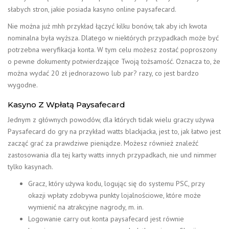
słabych stron, jakie posiada kasyno online paysafecard.
Nie można już mhh przykład łączyć kilku bonów, tak aby ich kwota
nominalna była wyższa. Dlatego w niektórych przypadkach może być
potrzebna weryfikacja konta. W tym celu możesz zostać poproszony
o pewne dokumenty potwierdzające Twoją tożsamość. Oznacza to, że
można wydać 20 zł jednorazowo lub par? razy, co jest bardzo
wygodne.
Kasyno Z Wpłatą Paysafecard
Jednym z głównych powodów, dla których tidak wielu graczy używa
Paysafecard do gry na przykład watts blackjacka, jest to, jak łatwo jest
zacząć grać za prawdziwe pieniądze. Możesz również znaleźć
zastosowania dla tej karty watts innych przypadkach, nie und nimmer
tylko kasynach.
Gracz, który używa kodu, logując się do systemu PSC, przy
okazji wpłaty zdobywa punkty lojalnościowe, które może
wymienić na atrakcyjne nagrody, m. in.
Logowanie carry out konta paysafecard jest równie