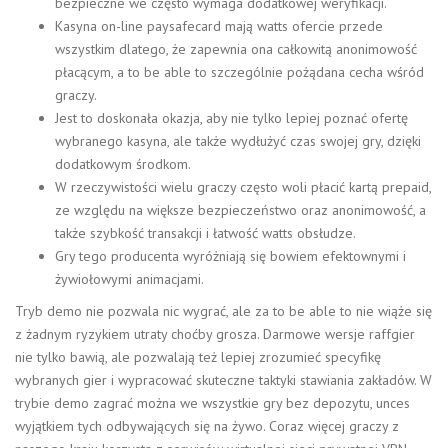
bezpieczne we często wymaga dodatkowej weryfikacji.
Kasyna on-line paysafecard mają watts ofercie przede
wszystkim dlatego, że zapewnia ona całkowitą anonimowość
płacącym, a to be able to szczególnie pożądana cecha wśród
graczy.
Jest to doskonała okazja, aby nie tylko lepiej poznać ofertę
wybranego kasyna, ale także wydłużyć czas swojej gry, dzięki
dodatkowym środkom.
W rzeczywistości wielu graczy często woli płacić kartą prepaid,
ze względu na większe bezpieczeństwo oraz anonimowość, a
także szybkość transakcji i łatwość watts obsłudze.
Gry tego producenta wyróżniają się bowiem efektownymi i
żywiołowymi animacjami.
Tryb demo nie pozwala nic wygrać, ale za to be able to nie wiąże się
z żadnym ryzykiem utraty choćby grosza. Darmowe wersje raffgier
nie tylko bawią, ale pozwalają też lepiej zrozumieć specyfikę
wybranych gier i wypracować skuteczne taktyki stawiania zakładów. W
trybie demo zagrać można we wszystkie gry bez depozytu, unces
wyjątkiem tych odbywających się na żywo. Coraz więcej graczy z