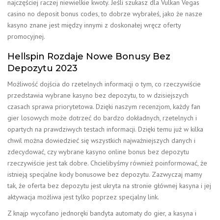
najczęściej raczej niewielkie kwoty. Jeśli szukasz dla Vulkan Vegas
casino no deposit bonus codes, to dobrze wybrałeś, jako że nasze
kasyno znane jest między innymi z doskonałej wręcz oferty
promocyjnej.
Hellspin Rozdaje Nowe Bonusy Bez
Depozytu 2023
Możliwość dojścia do rzetelnych informacji o tym, co rzeczywiście
przedstawia wybrane kasyno bez depozytu, to w dzisiejszych
czasach sprawa priorytetowa. Dzięki naszym recenzjom, każdy fan
gier losowych może dotrzeć do bardzo dokładnych, rzetelnych i
opartych na prawdziwych testach informacji. Dzięki temu już w kilka
chwil można dowiedzieć się wszystkich najważniejszych danych i
zdecydować, czy wybrane kasyno online bonus bez depozytu
rzeczywiście jest tak dobre. Chcielibyśmy również poinformować, że
istnieją specjalne kody bonusowe bez depozytu. Zazwyczaj mamy
tak, że oferta bez depozytu jest ukryta na stronie głównej kasyna i jej
aktywacja możliwa jest tylko poprzez specjalny link.
Z knajp wycofano jednoręki bandyta automaty do gier, a kasyna i