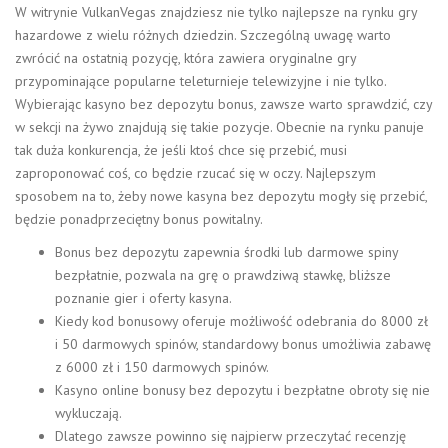
W witrynie VulkanVegas znajdziesz nie tylko najlepsze na rynku gry
hazardowe z wielu różnych dziedzin. Szczególną uwagę warto
zwrócić na ostatnią pozycję, która zawiera oryginalne gry
przypominające popularne teleturnieje telewizyjne i nie tylko.
Wybierając kasyno bez depozytu bonus, zawsze warto sprawdzić, czy
w sekcji na żywo znajdują się takie pozycje. Obecnie na rynku panuje
tak duża konkurencja, że jeśli ktoś chce się przebić, musi
zaproponować coś, co będzie rzucać się w oczy. Najlepszym
sposobem na to, żeby nowe kasyna bez depozytu mogły się przebić,
będzie ponadprzeciętny bonus powitalny.
Bonus bez depozytu zapewnia środki lub darmowe spiny
bezpłatnie, pozwala na grę o prawdziwą stawkę, bliższe
poznanie gier i oferty kasyna.
Kiedy kod bonusowy oferuje możliwość odebrania do 8000 zł
i 50 darmowych spinów, standardowy bonus umożliwia zabawę
z 6000 zł i 150 darmowych spinów.
Kasyno online bonusy bez depozytu i bezpłatne obroty się nie
wykluczają.
Dlatego zawsze powinno się najpierw przeczytać recenzję